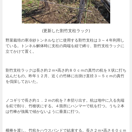
(更新した割竹支柱ラック)
野菜栽培の寒冷紗トンネルなどに使用する割竹支柱は３～４年利用し
ている。トンネル解体時に支柱の両端を紐で縛り、割竹支柱ラックに
立てかけて置く。
割竹支柱ラックは長さ約２ｍ×高さ約８０ｃｍの真竹の杭をＸ状に打ち
込んだもの。昨年１２月、近くの竹林に出掛け直径３～５ｃｍの真竹
を伐採しておいた。
ノコギリで長さ約１．２ｍの杭を７本切り出す。杭は地中に入る先端
を鉈で削り、竹槍状にする。４箇所にハンマーで杭を打つ。うち２本
は竹棒が強風で傾かないように垂直に打つ。
横棒を渡し、竹杭をハウスバンドで結束する。長さ２ｍ×高さ６０ｃｍ