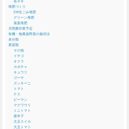
長ネギ
堆肥づくり
EM生ごみ堆肥
グリーン堆肥
落葉堆肥
月間農作業予定
有機・無農薬野菜の栽培法
未分類
果菜類
その他
イチゴ
オクラ
カボチャ
キュウリ
ゴーヤ
ズッキーニ
トマト
ナス
ピーマン
マクワウリ
ミニトマト
唐辛子
大玉スイカ
大玉トマト