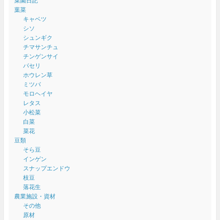
菜園日記
葉菜
キャベツ
シソ
シュンギク
チマサンチュ
チンゲンサイ
パセリ
ホウレン草
ミツバ
モロヘイヤ
レタス
小松菜
白菜
菜花
豆類
そら豆
インゲン
スナップエンドウ
枝豆
落花生
農業施設・資材
その他
原材