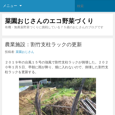
メニュー
菜園おじさんのエコ野菜づくり
有機・無農薬野菜づくりに挑戦している７５歳のおじさんのブログです
農業施設：割竹支柱ラックの更新
投稿者:
菜園おじさん
２０１９年の台風１５号の強風で割竹支柱ラックが倒壊した。２０２
０年１月５日、早朝に雨が降り、畑に入れないので、倒壊した割竹支
柱ラックを更新する。