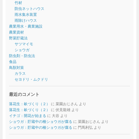
竹材
防虫ネットハウス
雨水集水装置
雨除けハウス
農業用水・農業施設
農業資材
野菜貯蔵法
サツマイモ
ショウガ
防虫剤・防虫法
食品
鳥獣対策
カラス
セヨドリ・ムクドリ
最近のコメント
落花生：畝づくり（２）
に
菜園おじさん
より
落花生：畝づくり（２）
に
伏見龍雄
より
イチゴ：開花が始まる
に
大谷
より
ショウガ：貯蔵中の種ショウガが腐る
に
菜園おじさん
より
ショウガ：貯蔵中の種ショウガが腐る
に
門馬利弘
より