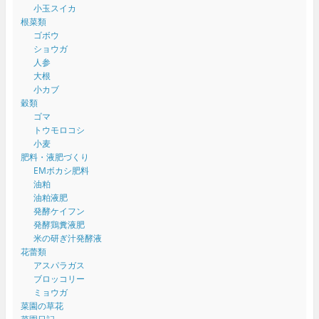
小玉スイカ
根菜類
ゴボウ
ショウガ
人参
大根
小カブ
穀類
ゴマ
トウモロコシ
小麦
肥料・液肥づくり
EMボカシ肥料
油粕
油粕液肥
発酵ケイフン
発酵鶏糞液肥
米の研ぎ汁発酵液
花蕾類
アスパラガス
ブロッコリー
ミョウガ
菜園の草花