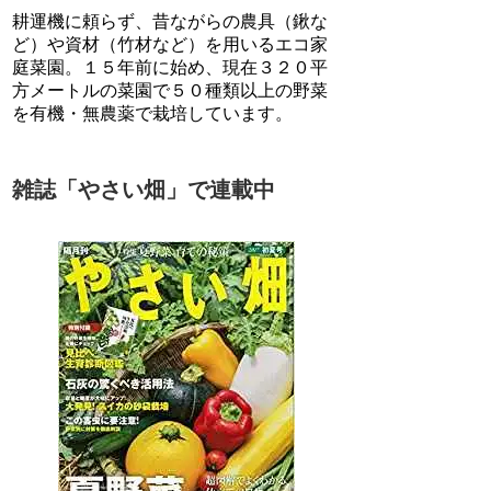
耕運機に頼らず、昔ながらの農具（鍬な
ど）や資材（竹材など）を用いるエコ家
庭菜園。１５年前に始め、現在３２０平
方メートルの菜園で５０種類以上の野菜
を有機・無農薬で栽培しています。
雑誌「やさい畑」で連載中