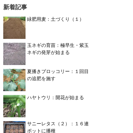
新着記事
緑肥用麦：土づくり（１）
玉ネギの育苗：極早生・紫玉
ネギの発芽が始まる
夏播きブロッコリー：１回目
の追肥を施す
ハヤトウリ：開花が始まる
サニーレタス（２）：１６連
ポットに播種