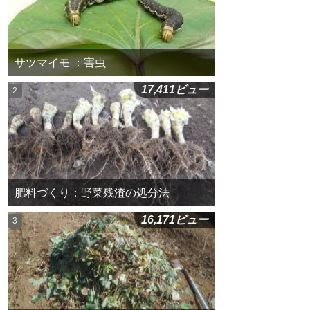
サツマイモ ：害虫
17,411ビュー
肥料づくり：野菜残渣の処分法
16,171ビュー