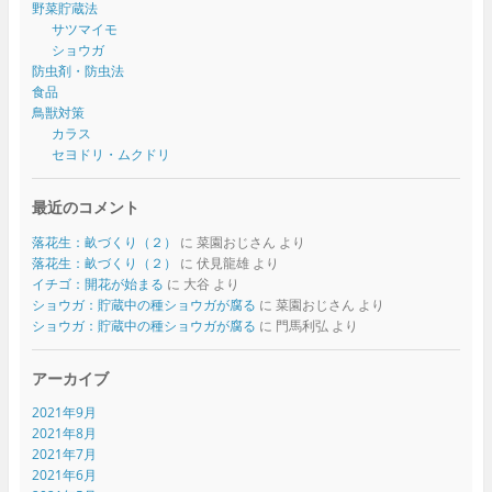
野菜貯蔵法
サツマイモ
ショウガ
防虫剤・防虫法
食品
鳥獣対策
カラス
セヨドリ・ムクドリ
最近のコメント
落花生：畝づくり（２）
に
菜園おじさん
より
落花生：畝づくり（２）
に
伏見龍雄
より
イチゴ：開花が始まる
に
大谷
より
ショウガ：貯蔵中の種ショウガが腐る
に
菜園おじさん
より
ショウガ：貯蔵中の種ショウガが腐る
に
門馬利弘
より
アーカイブ
2021年9月
2021年8月
2021年7月
2021年6月