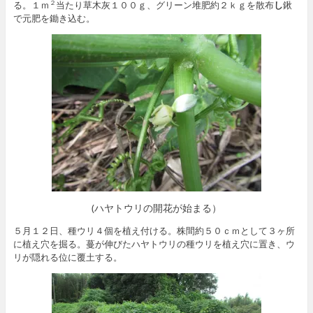
る。１ｍ
当たり草木灰１００ｇ、グリーン堆肥約２ｋｇを散布
し
鍬
２
で元肥を鋤き込む。
(ハヤトウリの開花が始まる）
５月１２日、種ウリ４個を植え付ける。株間約５０ｃｍとして３ヶ所
に植え穴を掘る。蔓が伸びたハヤトウリの種ウリを植え穴に置き、ウ
リが隠れる位に覆土する。