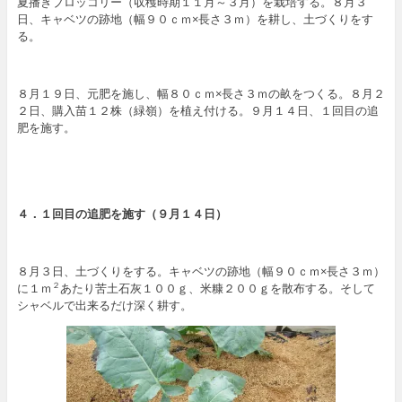
夏播きブロッコリー（収穫時期１１月～３月）を栽培する。８月３
日、キャベツの跡地（幅９０ｃｍ×長さ３ｍ）を耕し、土づくりをす
る。
８月１９日、元肥を施し、幅８０ｃｍ×長さ３ｍの畝をつくる。８月２
２日、購入苗１２株（緑嶺）を植え付ける。９月１４日、１回目の追
肥を施す。
４．１回目の追肥を施す（９月１４日）
８月３日、土づくりをする。キャベツの跡地（幅９０ｃｍ×長さ３ｍ）
に１ｍ
あたり苦土石灰１００ｇ、米糠２００ｇを散布する。そして
２
シャベルで出来るだけ深く耕す。