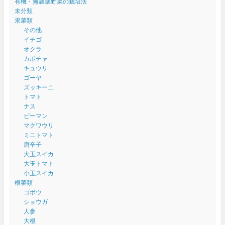
有機・無農薬野菜の栽培法
未分類
果菜類
その他
イチゴ
オクラ
カボチャ
キュウリ
ゴーヤ
ズッキーニ
トマト
ナス
ピーマン
マクワウリ
ミニトマト
唐辛子
大玉スイカ
大玉トマト
小玉スイカ
根菜類
ゴボウ
ショウガ
人参
大根