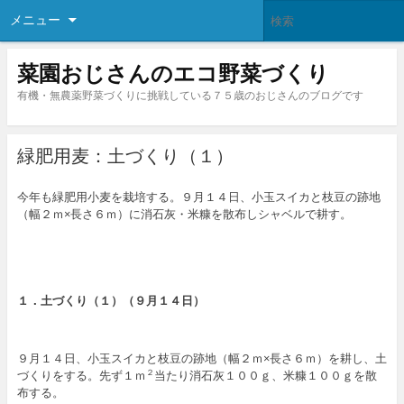
メニュー
菜園おじさんのエコ野菜づくり
有機・無農薬野菜づくりに挑戦している７５歳のおじさんのブログです
緑肥用麦：土づくり（１）
今年も緑肥用小麦を栽培する。９月１４日、小玉スイカと枝豆の跡地
（幅２ｍ×長さ６ｍ）に消石灰・米糠を散布しシャベルで耕す。
１．土づくり（１）（９月１４日）
９月１４日、小玉スイカと枝豆の跡地（幅２ｍ×長さ６ｍ）を耕し、土
づくりをする。先ず１ｍ
当たり消石灰１００ｇ、米糠１００ｇを散
２
布する。