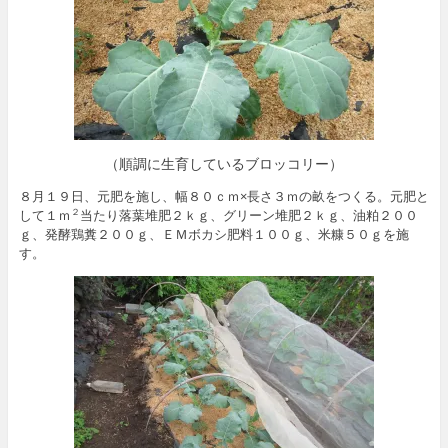
（順調に生育しているブロッコリー）
８月１９日、元肥を施し、幅８０ｃｍ×長さ３ｍの畝をつくる。元肥と
して１ｍ
当たり落葉堆肥２ｋｇ、グリーン堆肥２ｋｇ、油粕２００
２
ｇ、発酵鶏糞２００ｇ、ＥＭボカシ肥料１００ｇ、米糠５０ｇを施
す。