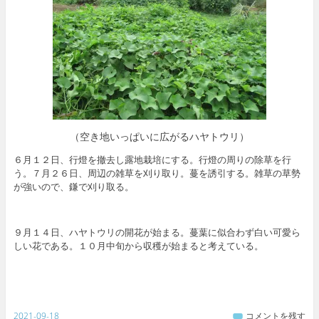
（空き地いっぱいに広がるハヤトウリ）
６月１２日、行燈を撤去し露地栽培にする。行燈の周りの除草を行
う。７月２６日、周辺の雑草を刈り取り。蔓を誘引する。雑草の草勢
が強いので、鎌で刈り取る。
９月１４日、ハヤトウリの開花が始まる。蔓葉に似合わず白い可愛ら
しい花である。１０月中旬から収穫が始まると考えている。
2021-09-18
コメントを残す