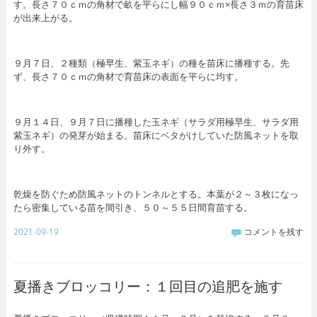
す。長さ７０ｃｍの角材で畝を平らにし幅９０ｃｍ×長さ３ｍの育苗床
が出来上がる。
９月７日、２種類（極早生、紫玉ネギ）の種を苗床に播種する。先
ず、長さ７０ｃｍの角材で育苗床の表面を平らに均す。
９月１４日、９月７日に播種した玉ネギ（サラダ用極早生、サラダ用
紫玉ネギ）の発芽が始まる。苗床にベタがけしていた防風ネットを取
り外す。
乾燥を防ぐため防風ネットのトンネルとする。本葉が２～３枚になっ
たら密集している苗を間引き、５０～５５日間育苗する。
2021-09-19
コメントを残す
夏播きブロッコリー：１回目の追肥を施す