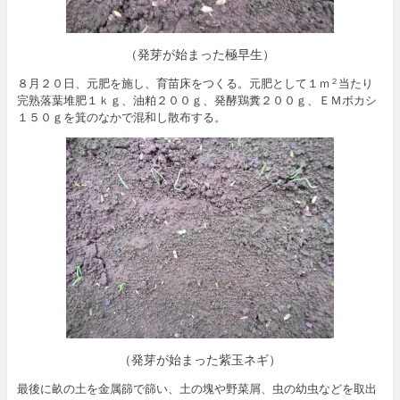
（発芽が始まった極早生）
８月２０日、元肥を施し、育苗床をつくる。元肥として１ｍ
当たり
２
完熟落葉堆肥１ｋｇ、油粕２００ｇ、発酵鶏糞２００ｇ、ＥＭボカシ
１５０ｇを箕のなかで混和し散布する。
（発芽が始まった紫玉ネギ）
最後に畝の土を金属篩で篩い、土の塊や野菜屑、虫の幼虫などを取出