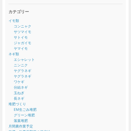
カテゴリー
イモ類
コンニャク
サツマイモ
サトイモ
ジャガイモ
ヤマイモ
ネギ類
エシャレット
ニンニク
ヤグラネギ
ヤグラネギ
ワケギ
分結ネギ
玉ねぎ
長ネギ
堆肥づくり
EM生ごみ堆肥
グリーン堆肥
落葉堆肥
月間農作業予定