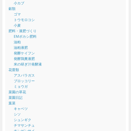
小カブ
穀類
ゴマ
トウモロコシ
小麦
肥料・液肥づくり
EMボカシ肥料
油粕
油粕液肥
発酵ケイフン
発酵鶏糞液肥
米の研ぎ汁発酵液
花蕾類
アスパラガス
ブロッコリー
ミョウガ
菜園の草花
菜園日記
葉菜
キャベツ
シソ
シュンギク
チマサンチュ
チンゲンサイ