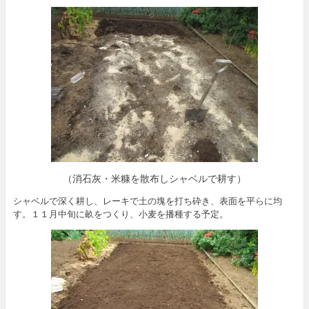
（消石灰・米糠を散布しシャベルで耕す）
シャベルで深く耕し、レーキで土の塊を打ち砕き、表面を平らに均
す。１１月中旬に畝をつくり、小麦を播種する予定。