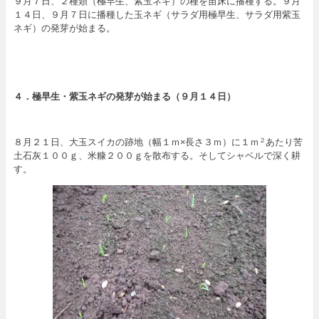
９月７日、２種類（極早生、紫玉ネギ）の種を苗床に播種する。９月
１４日、９月７日に播種した玉ネギ（サラダ用極早生、サラダ用紫玉
ネギ）の発芽が始まる。
４．
極早生・紫玉ネギの発芽が始まる（９月１４日）
８月２１日、大玉スイカの跡地（幅１ｍ×長さ３ｍ）に１ｍ
あたり苦
２
土石灰１００ｇ、米糠２００ｇを散布する。そしてシャベルで深く耕
す。