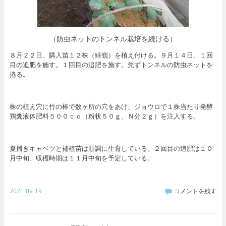
（防虫ネットのトンネル栽培を続ける）
８月２２日、購入苗１２株（緑嶺）を植え付ける。９月１４日、１回
目の追肥を施す。１回目の追肥を施す。先ずトンネルの防虫ネットを
捲る。
株の植え穴に竹の棒で数ヶ所の穴をあけ、ジョウロで１株当たり発酵
鶏糞液体肥料５００ｃｃ（粉状５０ｇ、Ｎ分２ｇ）を注入する。
夏播きキャベツと補植苗は順調に生育している。２回目の追肥は１０
月中旬、収穫時期は１１月中旬を予定している。
2021-09-19
コメントを残す