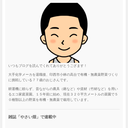
いつもブログを読んでくれてありがとうござます！
大手化学メーカを退職後、印西市小林の高台で有機・無農薬野菜づくり
に挑戦している７７歳のおじさんです。
耕運機に頼らず、昔ながらの農具（鍬など）や資材（竹材など）を用い
るエコ家庭菜園。１５年前に始め、現在３２０平方メートルの菜園で５
０種類以上の野菜を有機・無農薬で栽培しています。
雑誌「やさい畑」で連載中