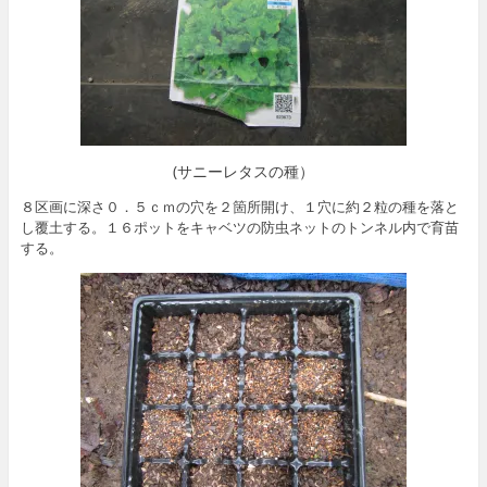
(サニーレタスの種）
８区画に深さ０．５ｃｍの穴を２箇所開け、１穴に約２粒の種を落と
し覆土する。１６ポットをキャベツの防虫ネットのトンネル内で育苗
する。