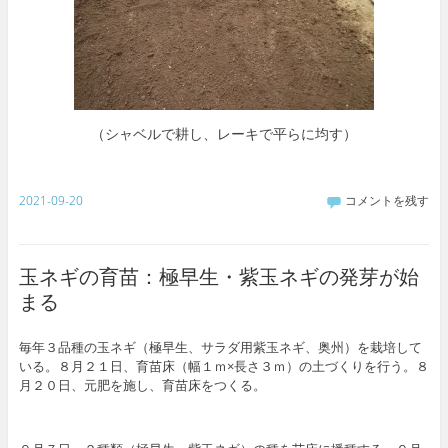
（シャベルで耕し、レーキで平らに均す）
2021-09-20
コメントを残す
玉ネギの育苗：極早生・紫玉ネギの発芽が始
まる
毎年３品種の玉ネギ（極早生、サラダ用紫玉ネギ、奥州）を栽培して
いる。８月２１日、育苗床（幅１ｍ×長さ３ｍ）の土づくりを行う。８
月２０日、元肥を施し、育苗床をつくる。