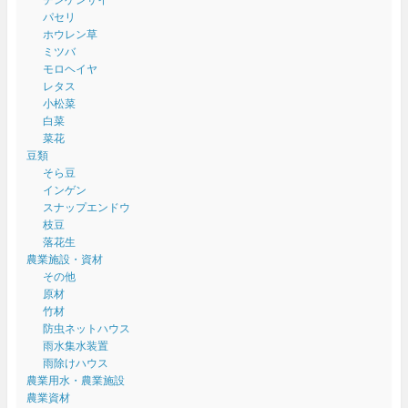
パセリ
ホウレン草
ミツバ
モロヘイヤ
レタス
小松菜
白菜
菜花
豆類
そら豆
インゲン
スナップエンドウ
枝豆
落花生
農業施設・資材
その他
原材
竹材
防虫ネットハウス
雨水集水装置
雨除けハウス
農業用水・農業施設
農業資材