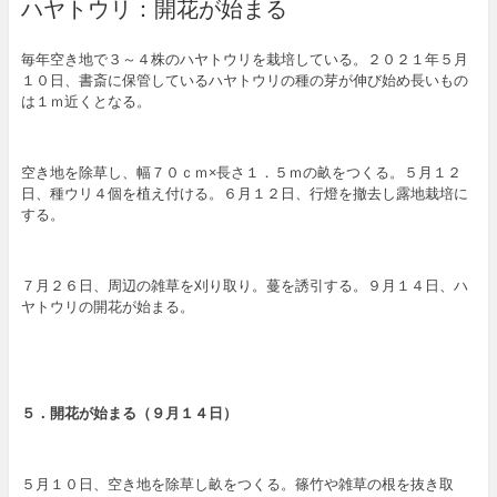
ハヤトウリ：開花が始まる
毎年空き地で３～４株のハヤトウリを栽培している。２０２１年５月
１０日、書斎に保管しているハヤトウリの種の芽が伸び始め長いもの
は１ｍ近くとなる。
空き地を除草し、幅７０ｃｍ×長さ１．５ｍの畝をつくる。５月１２
日、種ウリ４個を植え付ける。６月１２日、行燈を撤去し露地栽培に
する。
７月２６日、周辺の雑草を刈り取り。蔓を誘引する。９月１４日、ハ
ヤトウリの開花が始まる。
５．開花が始まる（９月１４日）
５月１０日、空き地を除草し畝をつくる。篠竹や雑草の根を抜き取