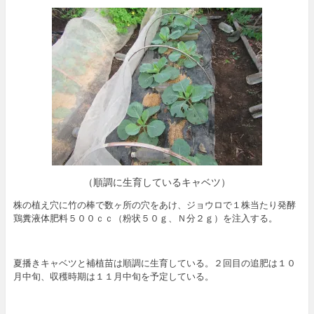
（順調に生育しているキャベツ）
株の植え穴に竹の棒で数ヶ所の穴をあけ、ジョウロで１株当たり発酵
鶏糞液体肥料５００ｃｃ（粉状５０ｇ、Ｎ分２ｇ）を注入する。
夏播きキャベツと補植苗は順調に生育している。２回目の追肥は１０
月中旬、収穫時期は１１月中旬を予定している。