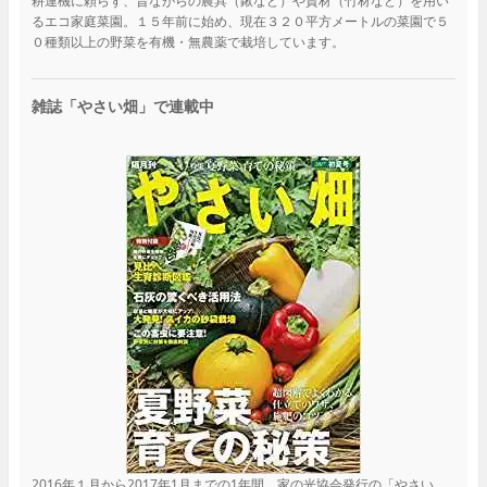
耕運機に頼らず、昔ながらの農具（鍬など）や資材（竹材など）を用い
るエコ家庭菜園。１５年前に始め、現在３２０平方メートルの菜園で５
０種類以上の野菜を有機・無農薬で栽培しています。
雑誌「やさい畑」で連載中
2016年１月から2017年1月までの1年間、家の光協会発行の「やさい