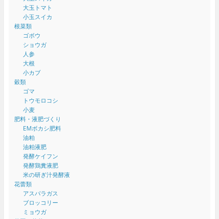
大玉トマト
小玉スイカ
根菜類
ゴボウ
ショウガ
人参
大根
小カブ
穀類
ゴマ
トウモロコシ
小麦
肥料・液肥づくり
EMボカシ肥料
油粕
油粕液肥
発酵ケイフン
発酵鶏糞液肥
米の研ぎ汁発酵液
花蕾類
アスパラガス
ブロッコリー
ミョウガ