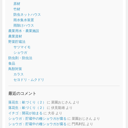
原材
竹材
防虫ネットハウス
雨水集水装置
雨除けハウス
農業用水・農業施設
農業資材
野菜貯蔵法
サツマイモ
ショウガ
防虫剤・防虫法
食品
鳥獣対策
カラス
セヨドリ・ムクドリ
最近のコメント
落花生：畝づくり（２）
に
菜園おじさん
より
落花生：畝づくり（２）
に
伏見龍雄
より
イチゴ：開花が始まる
に
大谷
より
ショウガ：貯蔵中の種ショウガが腐る
に
菜園おじさん
より
ショウガ：貯蔵中の種ショウガが腐る
に
門馬利弘
より