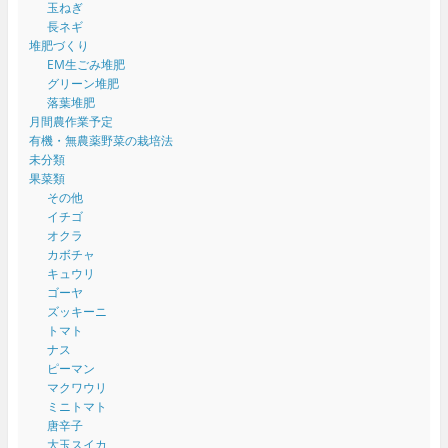
玉ねぎ
長ネギ
堆肥づくり
EM生ごみ堆肥
グリーン堆肥
落葉堆肥
月間農作業予定
有機・無農薬野菜の栽培法
未分類
果菜類
その他
イチゴ
オクラ
カボチャ
キュウリ
ゴーヤ
ズッキーニ
トマト
ナス
ピーマン
マクワウリ
ミニトマト
唐辛子
大玉スイカ