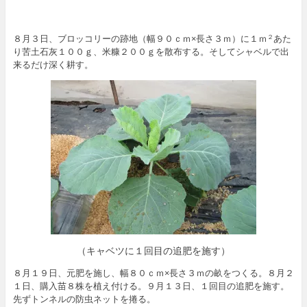
８月３日、ブロッコリーの跡地（幅９０ｃｍ×長さ３ｍ）に１ｍ
あた
２
り苦土石灰１００ｇ、米糠２００ｇを散布する。そしてシャベルで出
来るだけ深く耕す。
（キャベツに１回目の追肥を施す）
８月１９日、元肥を施し、幅８０ｃｍ×長さ３ｍの畝をつくる。８月２
１日、購入苗８株を植え付ける。９月１３日、１回目の追肥を施す。
先ずトンネルの防虫ネットを捲る。