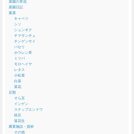
菜園の草花
菜園日記
葉菜
キャベツ
シソ
シュンギク
チマサンチュ
チンゲンサイ
パセリ
ホウレン草
ミツバ
モロヘイヤ
レタス
小松菜
白菜
菜花
豆類
そら豆
インゲン
スナップエンドウ
枝豆
落花生
農業施設・資材
その他