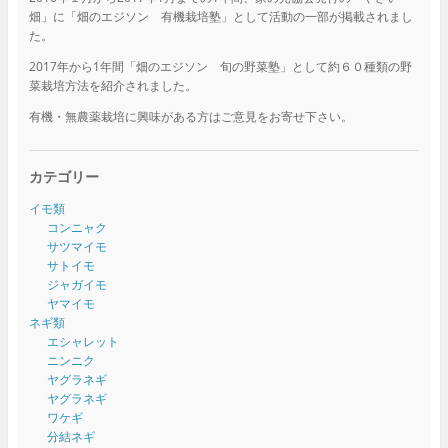
畑」に「畑のエジソン 有機栽培塾」として活動の一部が掲載されまし
た。
2017年から1年間「畑のエジソン 旬の野菜塾」として約６０種類の野
菜栽培方法を紹介されました。
有機・無農薬栽培に興味がある方はご意見をお寄せ下さい。
カテゴリー
イモ類
コンニャク
サツマイモ
サトイモ
ジャガイモ
ヤマイモ
ネギ類
エシャレット
ニンニク
ヤグラネギ
ヤグラネギ
ワケギ
分結ネギ