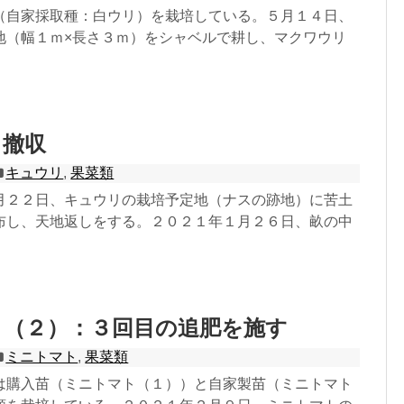
（自家採取種：白ウリ）を栽培している。５月１４日、
地（幅１ｍ×長さ３ｍ）をシャベルで耕し、マクワウリ
：撤収
キュウリ
,
果菜類
月２２日、キュウリの栽培予定地（ナスの跡地）に苦土
布し、天地返しをする。２０２１年１月２６日、畝の中
ト（２）：３回目の追肥を施す
ミニトマト
,
果菜類
は購入苗（ミニトマト（１））と自家製苗（ミニトマト