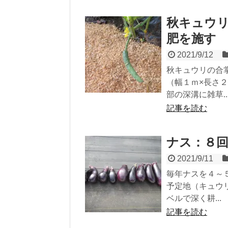
秋キュウ
肥を施す
2021/9/12
秋キュウリの合
（幅１ｍ×長さ
部の深溝に雑草..
記事を読む
ナス：８
2021/9/11
毎年ナスを４～
予定地（キュウ
ベルで深く耕...
記事を読む