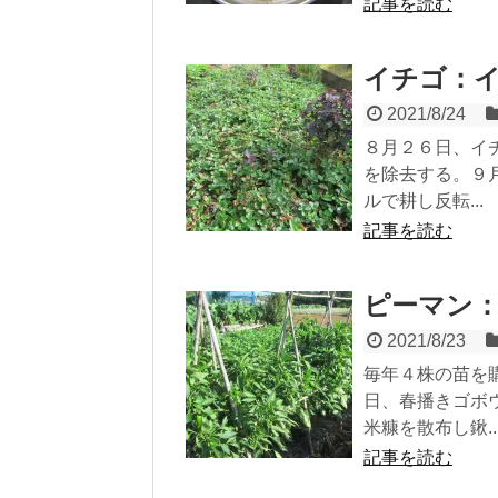
記事を読む
イチゴ：
2021/8/24
８月２６日、イ
を除去する。９
ルで耕し反転...
記事を読む
ピーマン
2021/8/23
毎年４株の苗を
日、春播きゴボ
米糠を散布し鍬..
記事を読む