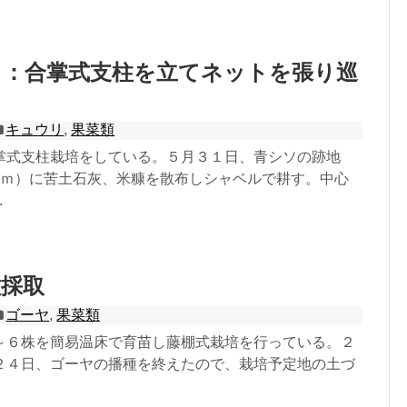
リ：合掌式支柱を立てネットを張り巡
キュウリ
,
果菜類
掌式支柱栽培をしている。５月３１日、青シソの跡地
２ｍ）に苦土石灰、米糠を散布しシャベルで耕す。中心
.
種採取
ゴーヤ
,
果菜類
～６株を簡易温床で育苗し藤棚式栽培を行っている。２
２４日、ゴーヤの播種を終えたので、栽培予定地の土づ