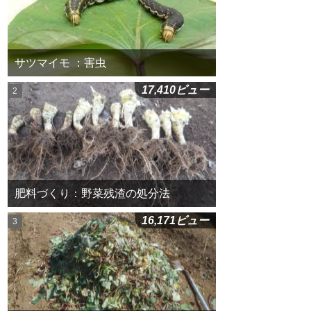
サツマイモ ：害虫
17,410ビュー
肥料づくり：野菜残渣の処分法
16,171ビュー