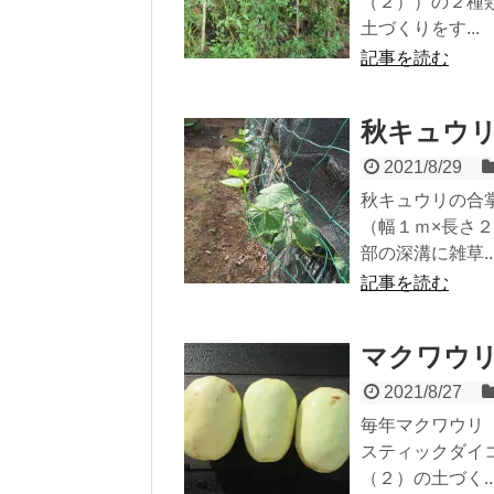
（２））の２種
土づくりをす...
記事を読む
秋キュウ
2021/8/29
秋キュウリの合
（幅１ｍ×長さ
部の深溝に雑草..
記事を読む
マクワウ
2021/8/27
毎年マクワウリ
スティックダイ
（２）の土づく..