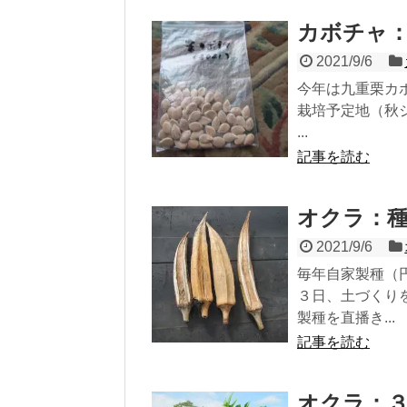
カボチャ
2021/9/6
今年は九重栗カ
栽培予定地（秋
...
記事を読む
オクラ：
2021/9/6
毎年自家製種（
３日、土づくり
製種を直播き...
記事を読む
オクラ：