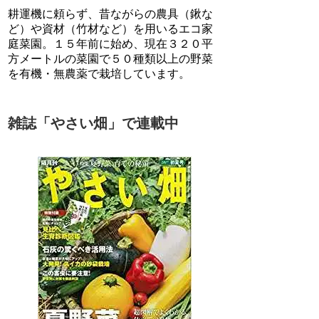
耕運機に頼らず、昔ながらの農具（鍬な
ど）や資材（竹材など）を用いるエコ家
庭菜園。１５年前に始め、現在３２０平
方メートルの菜園で５０種類以上の野菜
を有機・無農薬で栽培しています。
雑誌「やさい畑」で連載中