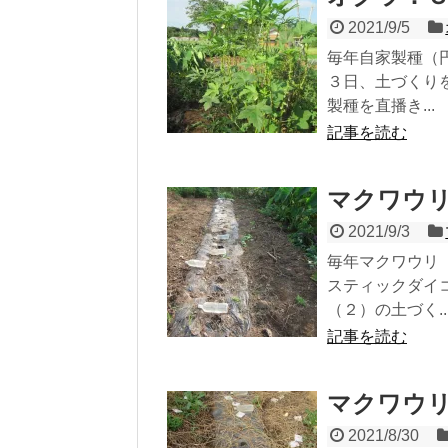
2021/9/5
毎年自家製種（
３日、土づくり
製種を直播き...
記事を読む
マクワウ
2021/9/3
毎年マクワウリ
スティックダイ
（２）の土づく..
記事を読む
マクワウ
2021/8/30