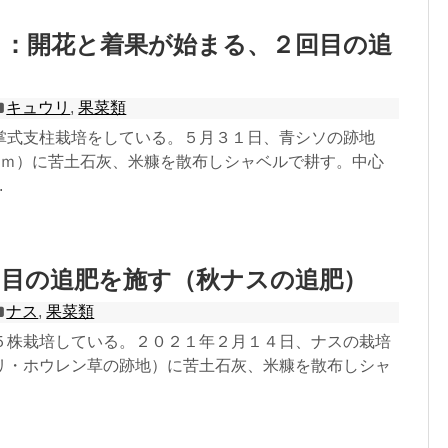
リ：開花と着果が始まる、２回目の追
キュウリ
,
果菜類
掌式支柱栽培をしている。５月３１日、青シソの跡地
２ｍ）に苦土石灰、米糠を散布しシャベルで耕す。中心
.
回目の追肥を施す（秋ナスの追肥）
ナス
,
果菜類
５株栽培している。２０２１年２月１４日、ナスの栽培
リ・ホウレン草の跡地）に苦土石灰、米糠を散布しシャ