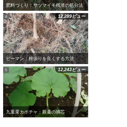
肥料づくり：サツマイモ残渣の処分法
12,289ビュー
ピーマン：根張りを良くする方法
12,243ビュー
九重栗カボチャ：親蔓の摘芯