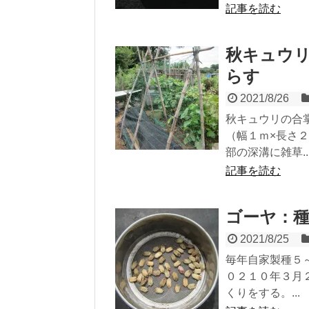
記事を読む
秋キュウ
らす
2021/8/26
秋キュウリの合
（幅１ｍ×長さ
部の深溝に雑草..
記事を読む
ゴーヤ：
2021/8/25
毎年自家製種５
０２１０年３月
くりをする。...