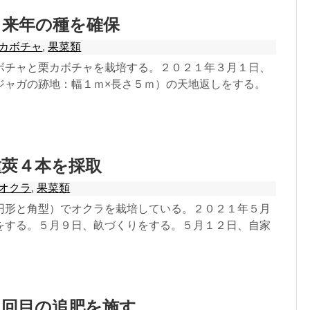
：来年の種を確保
カボチャ
,
果菜類
ボチャと栗カボチャを栽培する。２０２１年３月１日、
ジャガの跡地：幅１ｍ×長さ５ｍ）の天地返しをする。
種莢４本を採取
オクラ
,
果菜類
円形と角型）でオクラを栽培している。２０２１年５月
をする。５月９日、畝づくりをする。５月１２日、自家
３回目の追肥を施す