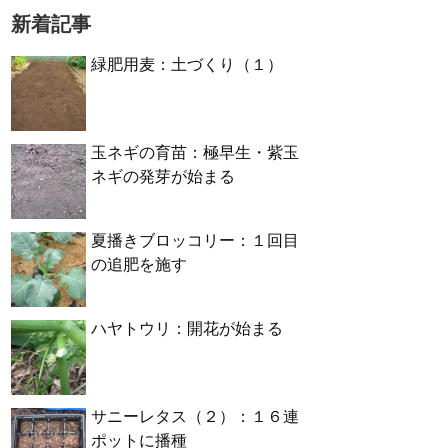
新着記事
緑肥用麦：土づくり（１）
玉ネギの育苗：極早生・紫玉
ネギの発芽が始まる
夏播きブロッコリー：１回目
の追肥を施す
ハヤトウリ：開花が始まる
サニーレタス（２）：１６連
ポットに播種