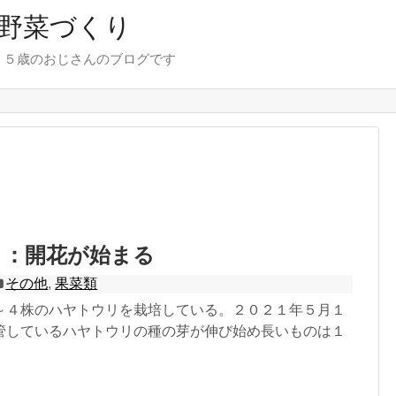
野菜づくり
７５歳のおじさんのブログです
リ：開花が始まる
その他
,
果菜類
～４株のハヤトウリを栽培している。２０２１年５月１
管しているハヤトウリの種の芽が伸び始め長いものは１