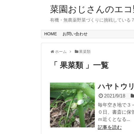
菜園おじさんのエコ
有機・無農薬野菜づくりに挑戦している
HOME
お問い合わせ
ホーム
果菜類
「 果菜類 」一覧
ハヤトウ
2021/9/18
毎年空き地で３
０日、書斎に保
ｍ近くとなる...
記事を読む