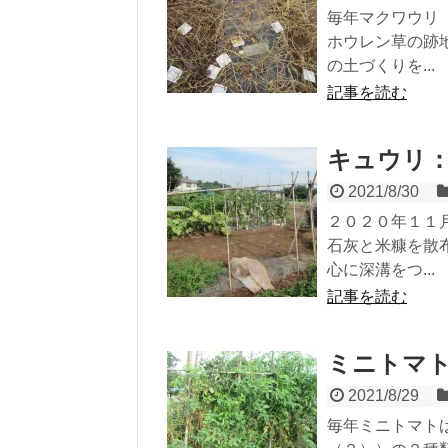
毎年マクワウリ
ホウレン草の跡
の土づくりを...
記事を読む
キュウリ
2021/8/30
２０２０年１１
石灰と米糠を散
心に深溝をつ...
記事を読む
ミニトマ
2021/8/29
毎年ミニトマト