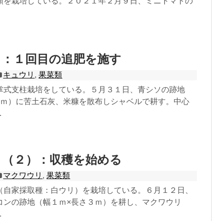
類を栽培している。２０２１年２月９日、ミニトマトの
リ：１回目の追肥を施す
キュウリ
,
果菜類
掌式支柱栽培をしている。５月３１日、青シソの跡地
２ｍ）に苦土石灰、米糠を散布しシャベルで耕す。中心
.
リ（２）：収穫を始める
マクワウリ
,
果菜類
（自家採取種：白ウリ）を栽培している。６月１２日、
コンの跡地（幅１ｍ×長さ３ｍ）を耕し、マクワウリ
.