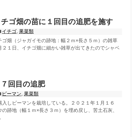
イチゴ畑の苗に１回目の追肥を施す
イチゴ
,
果菜類
チゴ畑（ジャガイモの跡地：幅２ｍ×長さ５ｍ）の雑草
月２１日、イチゴ畑に細かい雑草が出てきたのでシャベ
：７回目の追肥
ピーマン
,
果菜類
購入しピーマンを栽培している。２０２１年１月１６
ウの跡地（幅１ｍ×長さ３ｍ）を埋め戻し、苦土石灰、
.