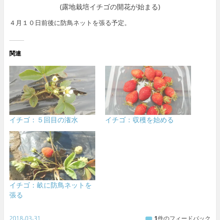
(露地栽培イチゴの開花が始まる)
４月１０日前後に防鳥ネットを張る予定。
関連
イチゴ：５回目の潅水
イチゴ：収穫を始める
イチゴ：畝に防鳥ネットを
張る
2018-03-31
1
件のフィードバック