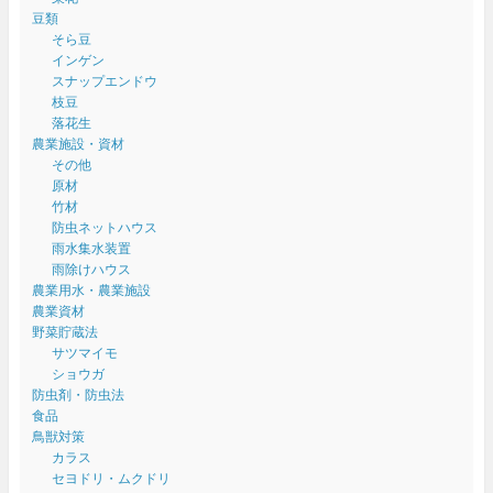
豆類
そら豆
インゲン
スナップエンドウ
枝豆
落花生
農業施設・資材
その他
原材
竹材
防虫ネットハウス
雨水集水装置
雨除けハウス
農業用水・農業施設
農業資材
野菜貯蔵法
サツマイモ
ショウガ
防虫剤・防虫法
食品
鳥獣対策
カラス
セヨドリ・ムクドリ