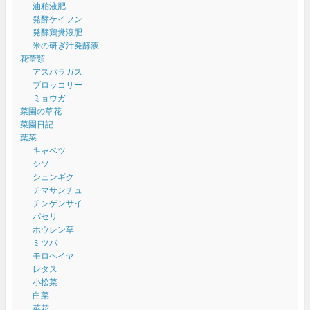
油粕液肥
発酵ケイフン
発酵鶏糞液肥
米の研ぎ汁発酵液
花蕾類
アスパラガス
ブロッコリー
ミョウガ
菜園の草花
菜園日記
葉菜
キャベツ
シソ
シュンギク
チマサンチュ
チンゲンサイ
パセリ
ホウレン草
ミツバ
モロヘイヤ
レタス
小松菜
白菜
菜花