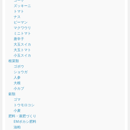
ゴーヤ
ズッキーニ
トマト
ナス
ピーマン
マクワウリ
ミニトマト
唐辛子
大玉スイカ
大玉トマト
小玉スイカ
根菜類
ゴボウ
ショウガ
人参
大根
小カブ
穀類
ゴマ
トウモロコシ
小麦
肥料・液肥づくり
EMボカシ肥料
油粕