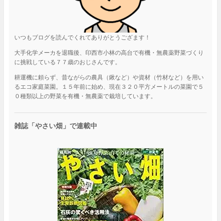
いつもブログを読んでくれてありがとうござます！
大手化学メーカを退職後、印西市小林の高台で有機・無農薬野菜づくり
に挑戦している７７歳のおじさんです。
耕運機に頼らず、昔ながらの農具（鍬など）や資材（竹材など）を用い
るエコ家庭菜園。１５年前に始め、現在３２０平方メートルの菜園で５
０種類以上の野菜を有機・無農薬で栽培しています。
雑誌「やさい畑」で連載中