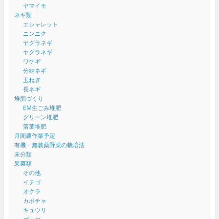
ヤマイモ
ネギ類
エシャレット
ニンニク
ヤグラネギ
ヤグラネギ
ワケギ
分結ネギ
玉ねぎ
長ネギ
堆肥づくり
EM生ごみ堆肥
グリーン堆肥
落葉堆肥
月間農作業予定
有機・無農薬野菜の栽培法
未分類
果菜類
その他
イチゴ
オクラ
カボチャ
キュウリ