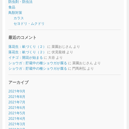
防虫剤・防虫法
食品
鳥獣対策
カラス
セヨドリ・ムクドリ
最近のコメント
落花生：畝づくり（２）
に
菜園おじさん
より
落花生：畝づくり（２）
に
伏見龍雄
より
イチゴ：開花が始まる
に
大谷
より
ショウガ：貯蔵中の種ショウガが腐る
に
菜園おじさん
より
ショウガ：貯蔵中の種ショウガが腐る
に
門馬利弘
より
アーカイブ
2021年9月
2021年8月
2021年7月
2021年6月
2021年5月
2021年4月
2021年3月