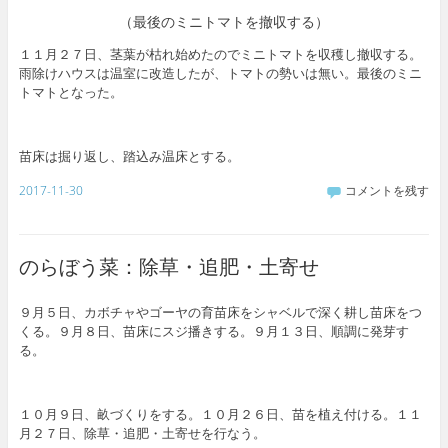
（最後のミニトマトを撤収する）
１１月２７日、茎葉が枯れ始めたのでミニトマトを収穫し撤収する。
雨除けハウスは温室に改造したが、トマトの勢いは無い。最後のミニ
トマトとなった。
苗床は掘り返し、踏込み温床とする。
2017-11-30
コメントを残す
のらぼう菜：除草・追肥・土寄せ
９月５日、カボチャやゴーヤの育苗床をシャベルで深く耕し苗床をつ
くる。９月８日、苗床にスジ播きする。９月１３日、順調に発芽す
る。
１０月９日、畝づくりをする。１０月２６日、苗を植え付ける。１１
月２７日、除草・追肥・土寄せを行なう。