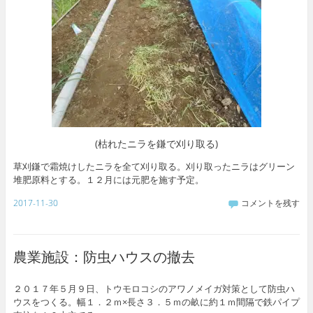
(枯れたニラを鎌で刈り取る)
草刈鎌で霜焼けしたニラを全て刈り取る。刈り取ったニラはグリーン
堆肥原料とする。１２月には元肥を施す予定。
2017-11-30
コメントを残す
農業施設：防虫ハウスの撤去
２０１７年５月９日、トウモロコシのアワノメイガ対策として防虫ハ
ウスをつくる。幅１．２ｍ×長さ３．５ｍの畝に約１ｍ間隔で鉄パイプ