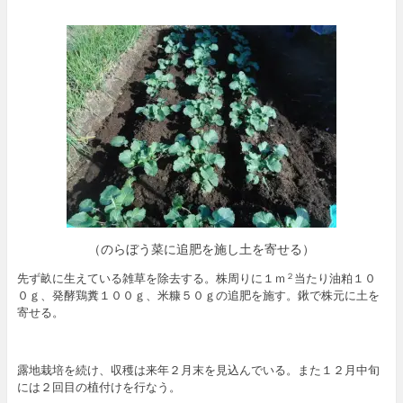
（のらぼう菜に追肥を施し土を寄せる）
先ず畝に生えている雑草を除去する。株周りに１ｍ
当たり油粕１０
２
０ｇ、発酵鶏糞１００ｇ、米糠５０ｇの追肥を施す。鍬で株元に土を
寄せる。
露地栽培を続け、収穫は来年２月末を見込んでいる。また１２月中旬
には２回目の植付けを行なう。