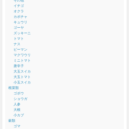
その他
イチゴ
オクラ
カボチャ
キュウリ
ゴーヤ
ズッキーニ
トマト
ナス
ピーマン
マクワウリ
ミニトマト
唐辛子
大玉スイカ
大玉トマト
小玉スイカ
根菜類
ゴボウ
ショウガ
人参
大根
小カブ
穀類
ゴマ