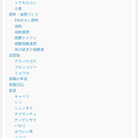
トウモロコシ
小麦
肥料・液肥づくり
EMボカシ肥料
油粕
油粕液肥
発酵ケイフン
発酵鶏糞液肥
米の研ぎ汁発酵液
花蕾類
アスパラガス
ブロッコリー
ミョウガ
菜園の草花
菜園日記
葉菜
キャベツ
シソ
シュンギク
チマサンチュ
チンゲンサイ
パセリ
ホウレン草
ミツバ