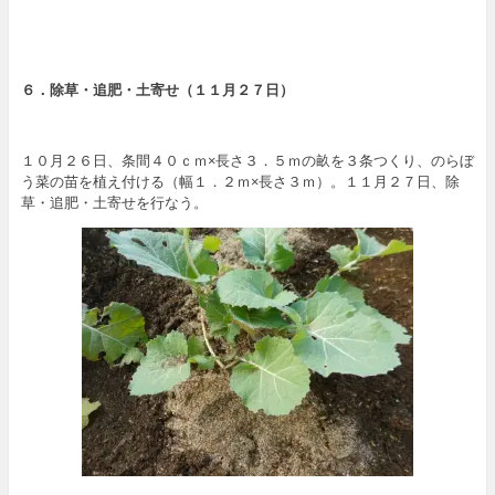
６．除草・追肥・土寄せ（１１月２７日）
１０月２６日、条間４０ｃｍ×長さ３．５ｍの畝を３条つくり、のらぼ
う菜の苗を植え付ける（幅１．２ｍ×長さ３ｍ）。１１月２７日、除
草・追肥・土寄せを行なう。