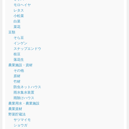
モロヘイヤ
レタス
小松菜
白菜
菜花
豆類
そら豆
インゲン
スナップエンドウ
枝豆
落花生
農業施設・資材
その他
原材
竹材
防虫ネットハウス
雨水集水装置
雨除けハウス
農業用水・農業施設
農業資材
野菜貯蔵法
サツマイモ
ショウガ