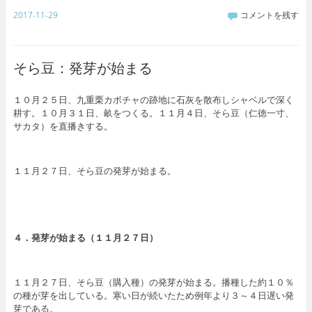
2017-11-29
コメントを残す
そら豆：発芽が始まる
１０月２５日、九重栗カボチャの跡地に石灰を散布しシャベルで深く
耕す。１０月３１日、畝をつくる。１１月４日、そら豆（仁徳一寸、
サカタ）を直播きする。
１１月２７日、そら豆の発芽が始まる。
４．発芽が始まる（１１月２７日）
１１月２７日、そら豆（購入種）の発芽が始まる。播種した約１０％
の種が芽を出している。寒い日が続いたため例年より３～４日遅い発
芽である。