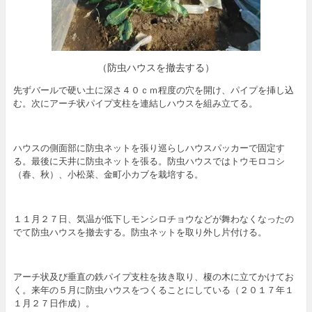
（防虫ハウスを撤去する）
先ずバールで硬い土に深さ４０ｃｍ程度の穴を開け、パイプを挿し込
む。次にアーチ状パイプ支柱を連結しハウスを組み立てる。
ハウスの側面部に防虫ネットを張り巡らしハウスパッカーで固定す
る。最後に天井に防虫ネットを張る。防虫ハウスではトウモロコシ
（春、秋）、小松菜、金町小カブを栽培する。
１１月２７日、気温が低下しモンシロチョウなどが舞わなくなったの
でて防虫ハウスを撤去する。防虫ネットを取り外し片付ける。
アーチ状及び垂直の鉄パイプ支柱を抜き取り、榎の木に立てかけてお
く。来年の５月に防虫ハウスをつくることにしている（２０１７年１
１月２７日作成）。