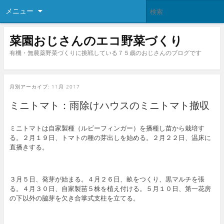
メニュー
菜園おじさんのエコ野菜づくり
有機・無農薬野菜づくりに挑戦している７５歳のおじさんのブログです
月別アーカイブ:
11月 2017
ミニトマト：雨除けハウスのミニトマト撤収
ミニトマトは自家製種（ルビーフィンガー）を播種し苗から栽培す
る。２月１９日、トマトの種の芽出しを始める。２月２２日、温床に
直播きする。
３月５日、発芽が始まる。４月２６日、畝をつくり、黒マルチを張
る。４月３０日、自家製苗５株を植え付ける。５月１０日、第一花房
の下以外の脇芽を欠き合掌式支柱を立てる。