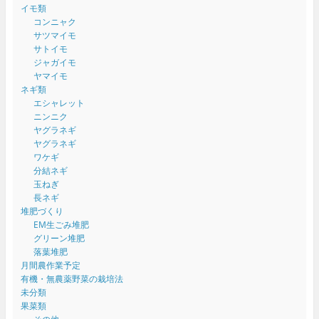
イモ類
コンニャク
サツマイモ
サトイモ
ジャガイモ
ヤマイモ
ネギ類
エシャレット
ニンニク
ヤグラネギ
ヤグラネギ
ワケギ
分結ネギ
玉ねぎ
長ネギ
堆肥づくり
EM生ごみ堆肥
グリーン堆肥
落葉堆肥
月間農作業予定
有機・無農薬野菜の栽培法
未分類
果菜類