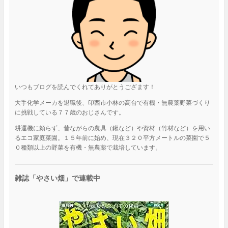
いつもブログを読んでくれてありがとうござます！
大手化学メーカを退職後、印西市小林の高台で有機・無農薬野菜づくり
に挑戦している７７歳のおじさんです。
耕運機に頼らず、昔ながらの農具（鍬など）や資材（竹材など）を用い
るエコ家庭菜園。１５年前に始め、現在３２０平方メートルの菜園で５
０種類以上の野菜を有機・無農薬で栽培しています。
雑誌「やさい畑」で連載中