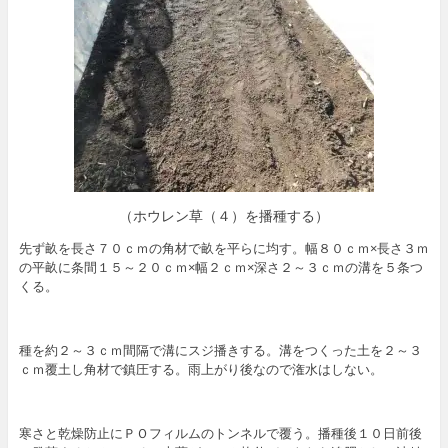
（ホウレン草（４）を播種する）
先ず畝を長さ７０ｃｍの角材で畝を平らに均す。幅８０ｃｍ×長さ３ｍ
の平畝に条間１５～２０ｃｍ×幅２ｃｍ×深さ２～３ｃｍの溝を５条つ
くる。
種を約２～３ｃｍ間隔で溝にスジ播きする。溝をつくった土を２～３
ｃｍ覆土し角材で鎮圧する。雨上がり後なので潅水はしない。
寒さと乾燥防止にＰＯフィルムのトンネルで覆う。播種後１０日前後