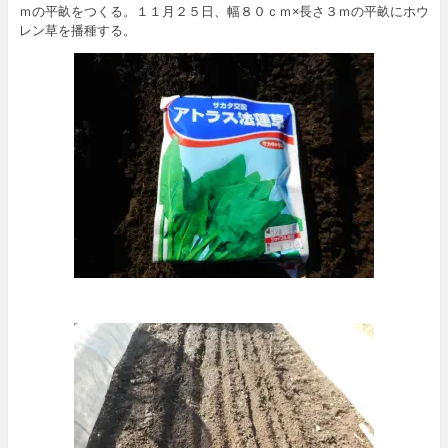
ｍの平畝をつくる。１１月２５日、幅８０ｃｍ×長さ３ｍの平畝にホウ
レン草を播種する。