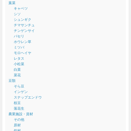
葉菜
キャベツ
シソ
シュンギク
チマサンチュ
チンゲンサイ
パセリ
ホウレン草
ミツバ
モロヘイヤ
レタス
小松菜
白菜
菜花
豆類
そら豆
インゲン
スナップエンドウ
枝豆
落花生
農業施設・資材
その他
原材
竹材