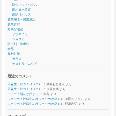
防虫ネットハウス
雨水集水装置
雨除けハウス
農業用水・農業施設
農業資材
野菜貯蔵法
サツマイモ
ショウガ
防虫剤・防虫法
食品
鳥獣対策
カラス
セヨドリ・ムクドリ
最近のコメント
落花生：畝づくり（２）
に
菜園おじさん
より
落花生：畝づくり（２）
に
伏見龍雄
より
イチゴ：開花が始まる
に
大谷
より
ショウガ：貯蔵中の種ショウガが腐る
に
菜園おじさん
より
ショウガ：貯蔵中の種ショウガが腐る
に
門馬利弘
より