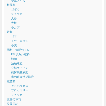
小玉スイカ
根菜類
ゴボウ
ショウガ
人参
大根
小カブ
穀類
ゴマ
トウモロコシ
小麦
肥料・液肥づくり
EMボカシ肥料
油粕
油粕液肥
発酵ケイフン
発酵鶏糞液肥
米の研ぎ汁発酵液
花蕾類
アスパラガス
ブロッコリー
ミョウガ
菜園の草花
菜園日記