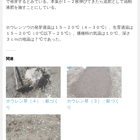
で発芽するとみている。本葉が１～２枚伸びてきたら追肥として油粕
液肥を施すことにしている。
ホウレンソウの発芽適温は１５～２０℃（４～３０℃）、生育適温は
１５～２０℃（０℃以下～２５℃）。播種時の気温は１０℃、深さ
３ｃｍの地温は７℃であった。
関連
ホウレン草（４）：畝づく
ホウレン草（３）：畝づく
り
り