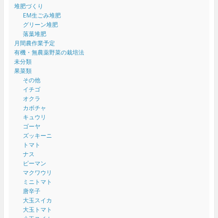
堆肥づくり
EM生ごみ堆肥
グリーン堆肥
落葉堆肥
月間農作業予定
有機・無農薬野菜の栽培法
未分類
果菜類
その他
イチゴ
オクラ
カボチャ
キュウリ
ゴーヤ
ズッキーニ
トマト
ナス
ピーマン
マクワウリ
ミニトマト
唐辛子
大玉スイカ
大玉トマト