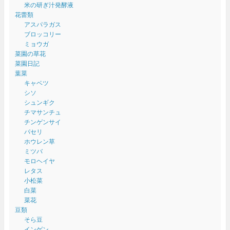
米の研ぎ汁発酵液
花蕾類
アスパラガス
ブロッコリー
ミョウガ
菜園の草花
菜園日記
葉菜
キャベツ
シソ
シュンギク
チマサンチュ
チンゲンサイ
パセリ
ホウレン草
ミツバ
モロヘイヤ
レタス
小松菜
白菜
菜花
豆類
そら豆
インゲン