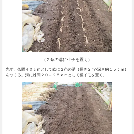
（２条の溝に生子を置く）
先ず、条間４０ｃｍとして畝に２条の溝（長さ２ｍ×深さ約１５ｃｍ）
をつくる。溝に株間２０～２５ｃｍとして種イモを置く。