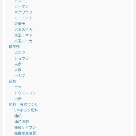
ナス
ピーマン
マクワウリ
ミニトマト
唐辛子
大玉スイカ
大玉トマト
小玉スイカ
根菜類
ゴボウ
ショウガ
人参
大根
小カブ
穀類
ゴマ
トウモロコシ
小麦
肥料・液肥づくり
EMボカシ肥料
油粕
油粕液肥
発酵ケイフン
発酵鶏糞液肥