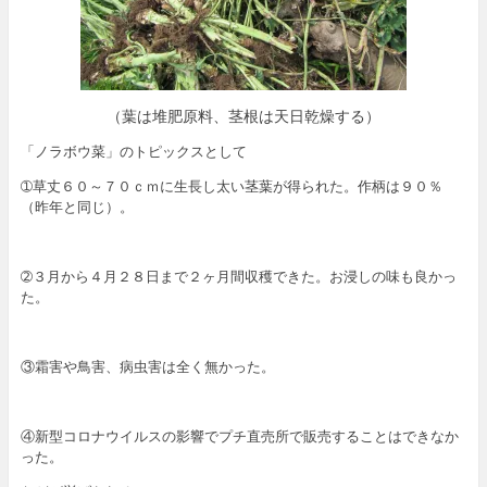
（葉は堆肥原料、茎根は天日乾燥する）
「ノラボウ菜」のトピックスとして
➀草丈６０～７０ｃｍに生長し太い茎葉が得られた。作柄は９０％
（昨年と同じ）。
➁３月から４月２８日まで２ヶ月間収穫できた。お浸しの味も良かっ
た。
③霜害や鳥害、病虫害は全く無かった。
④新型コロナウイルスの影響でプチ直売所で販売することはできなか
った。