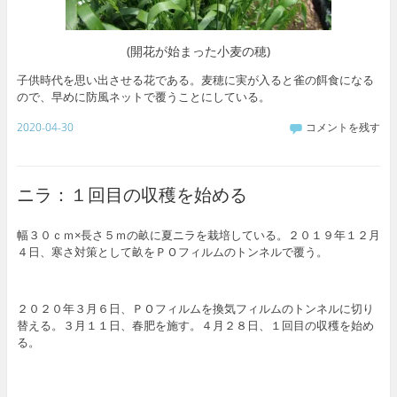
(開花が始まった小麦の穂)
子供時代を思い出させる花である。麦穂に実が入ると雀の餌食になる
ので、早めに防風ネットで覆うことにしている。
2020-04-30
コメントを残す
ニラ：１回目の収穫を始める
幅３０ｃｍ×長さ５ｍの畝に夏ニラを栽培している。２０１９年１２月
４日、寒さ対策として畝をＰＯフィルムのトンネルで覆う。
２０２０年３月６日、ＰＯフィルムを換気フィルムのトンネルに切り
替える。３月１１日、春肥を施す。４月２８日、１回目の収穫を始め
る。