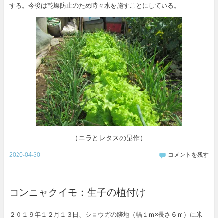
する。今後は乾燥防止のため時々水を施すことにしている。
（ニラとレタスの昆作）
2020-04-30
コメントを残す
コンニャクイモ：生子の植付け
２０１９年１２月１３日、ショウガの跡地（幅１ｍ×長さ６ｍ）に米