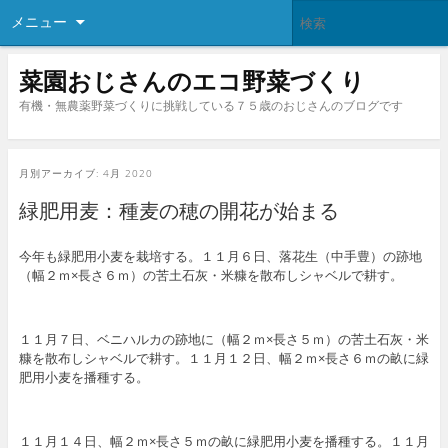
メニュー
菜園おじさんのエコ野菜づくり
有機・無農薬野菜づくりに挑戦している７５歳のおじさんのブログです
月別アーカイブ:
4月 2020
緑肥用麦：種麦の穂の開花が始まる
今年も緑肥用小麦を栽培する。１１月６日、落花生（中手豊）の跡地
（幅２ｍ×長さ６ｍ）の苦土石灰・米糠を散布しシャベルで耕す。
１１月７日、ベニハルカの跡地に（幅２ｍ×長さ５ｍ）の苦土石灰・米
糠を散布しシャベルで耕す。１１月１２日、幅２ｍ×長さ６ｍの畝に緑
肥用小麦を播種する。
１１月１４日、幅２ｍ×長さ５ｍの畝に緑肥用小麦を播種する。１１月