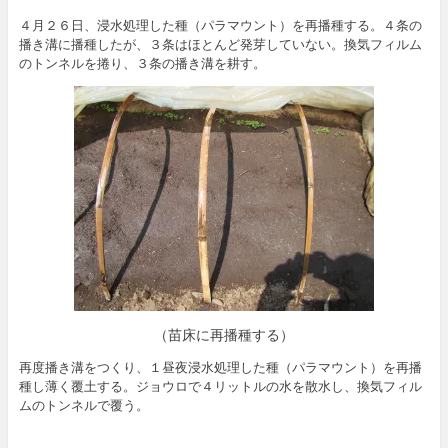
４月２６日、浸水処理した種（パラマウント）を再播種する。４条の
播き溝に播種したが、３条はほとんど発芽していない。換気フィルム
のトンネルを捲り、３条の播き溝を耕す。
（苗床に再播種する）
再度播き溝をつくり、１昼夜浸水処理した種（パラマウント）を再播
種し薄く覆土する。ジョウロで４リットルの水を散水し、換気フィル
ムのトンネルで覆う。