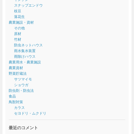
スナップエンドウ
枝豆
落花生
農業施設・資材
その他
原材
竹材
防虫ネットハウス
雨水集水装置
雨除けハウス
農業用水・農業施設
農業資材
野菜貯蔵法
サツマイモ
ショウガ
防虫剤・防虫法
食品
鳥獣対策
カラス
セヨドリ・ムクドリ
最近のコメント