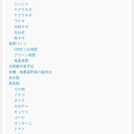
ニンニク
ヤグラネギ
ヤグラネギ
ワケギ
分結ネギ
玉ねぎ
長ネギ
堆肥づくり
EM生ごみ堆肥
グリーン堆肥
落葉堆肥
月間農作業予定
有機・無農薬野菜の栽培法
未分類
果菜類
その他
イチゴ
オクラ
カボチャ
キュウリ
ゴーヤ
ズッキーニ
トマト