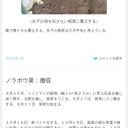
（生子が頭を出さない程度に覆土する）
鍬で種イモを覆土する。生子の発芽は５月中旬と考えている。
2020-04-30
コメントを残す
ノラボウ菜：撤収
９月１５日、ミニトマトの跡地（幅１ｍ×長さ３ｍ）に苦土石灰を施し
深く耕す。元肥を施し、苗床をつくる。９月１７日、苗床にスジ播き
する。９月２１日、発芽が始まる。
１０月１６日、畝づくりをする。１０月１８日、苗床の苗が本葉５枚
に生長したので１回目の間引きをし、追肥と土寄せを行なう。１０月