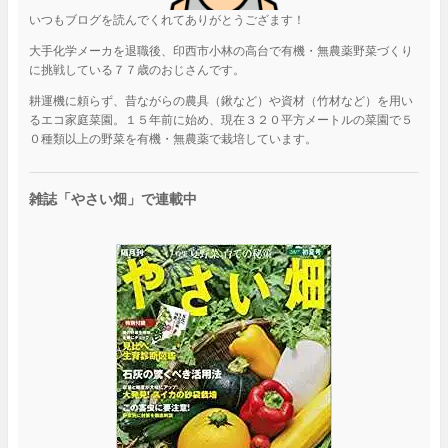
いつもブログを読んでくれてありがとうござます！
大手化学メーカを退職後、印西市小林の高台で有機・無農薬野菜づくり
に挑戦している７７歳のおじさんです。
耕運機に頼らず、昔ながらの農具（鍬など）や資材（竹材など）を用い
るエコ家庭菜園。１５年前に始め、現在３２０平方メートルの菜園で５
０種類以上の野菜を有機・無農薬で栽培しています。
雑誌「やさい畑」で連載中