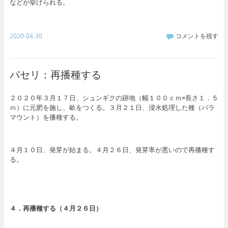
などが挙げられる。
2020-04-30
コメントを残す
パセリ：再播種する
２０２０年３月１７日、シュンギクの跡地（幅１００ｃｍ×長さ１．５
ｍ）に元肥を施し、畝をつくる。３月２１日、浸水処理した種（パラ
マウント）を播種する。
４月１０日、発芽が始まる。４月２６日、発芽率が悪いので再播種す
る。
４．再播種する（４月２６日）