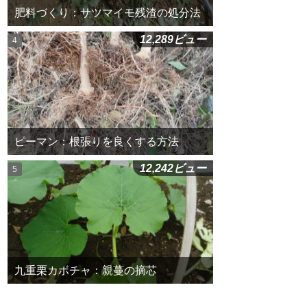
肥料づくり：サツマイモ残渣の処分法
12,289ビュー
ピーマン：根張りを良くする方法
12,242ビュー
九重栗カボチャ：親蔓の摘芯