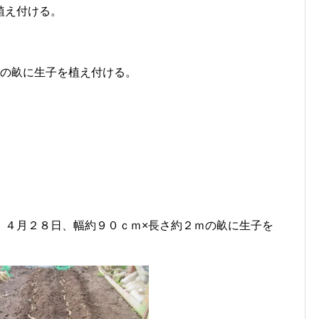
植え付ける。
ｍの畝に生子を植え付ける。
。４月２８日、幅約９０ｃｍ×長さ約２ｍの畝に生子を