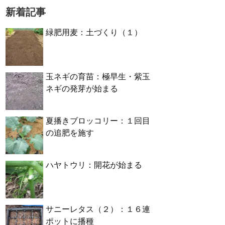
新着記事
緑肥用麦：土づくり（１）
玉ネギの育苗：極早生・紫玉
ネギの発芽が始まる
夏播きブロッコリー：１回目
の追肥を施す
ハヤトウリ：開花が始まる
サニーレタス（２）：１６連
ポットに播種