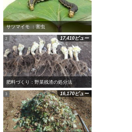
サツマイモ ：害虫
17,410ビュー
肥料づくり：野菜残渣の処分法
16,170ビュー