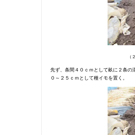
（
先ず、条間４０ｃｍとして畝に２条の
０～２５ｃｍとして種イモを置く。