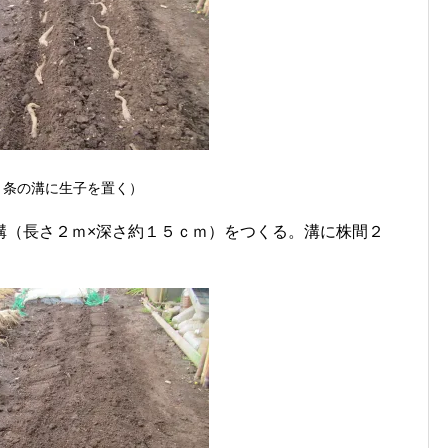
２条の溝に生子を置く）
溝（長さ２ｍ×深さ約１５ｃｍ）をつくる。溝に株間２