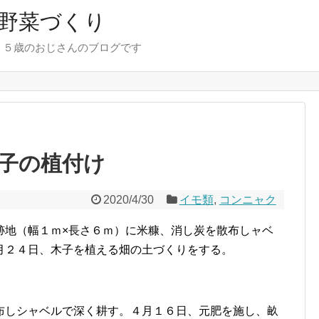
野菜づくり
７５歳のおじさんのブログです
子の植付け
2020/4/30
イモ類
,
コンニャク
跡地（幅１ｍ×長さ６ｍ）に米糠、消し炭を散布しャベ
月２４日、木子を植える畑の土づくりをする。
布しシャベルで深く耕す。４月１６日、元肥を施し、畝