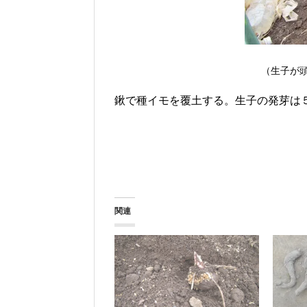
（生子が
鍬で種イモを覆土する。生子の発芽は
関連