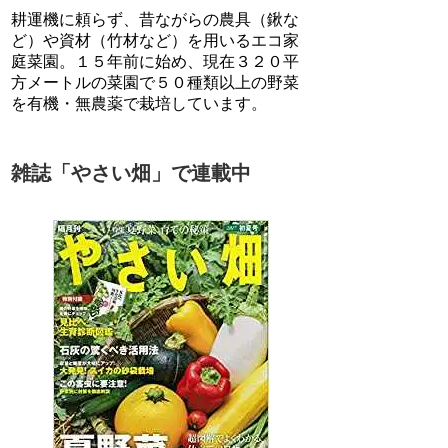
耕運機に頼らず、昔ながらの農具（鍬な
ど）や資材（竹材など）を用いるエコ家
庭菜園。１５年前に始め、現在３２０平
方メートルの菜園で５０種類以上の野菜
を有機・無農薬で栽培しています。
雑誌「やさい畑」で連載中