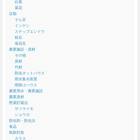
白菜
菜花
豆類
そら豆
インゲン
スナップエンドウ
枝豆
落花生
農業施設・資材
その他
原材
竹材
防虫ネットハウス
雨水集水装置
雨除けハウス
農業用水・農業施設
農業資材
野菜貯蔵法
サツマイモ
ショウガ
防虫剤・防虫法
食品
鳥獣対策
カラス