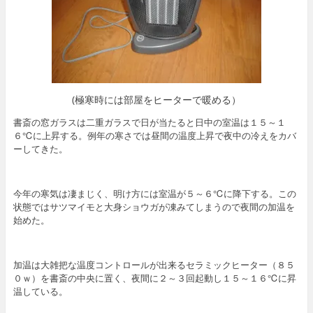
(極寒時には部屋をヒーターで暖める）
書斎の窓ガラスは二重ガラスで日が当たると日中の室温は１５～１
６℃に上昇する。例年の寒さでは昼間の温度上昇で夜中の冷えをカバ
ーしてきた。
今年の寒気は凄まじく、明け方には室温が５～６℃に降下する。この
状態ではサツマイモと大身ショウガが凍みてしまうので夜間の加温を
始めた。
加温は大雑把な温度コントロールが出来るセラミックヒーター（８５
０ｗ）を書斎の中央に置く、夜間に２～３回起動し１５～１６℃に昇
温している。