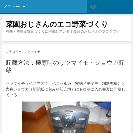
メニュー
菜園おじさんのエコ野菜づくり
有機・無農薬野菜づくりに挑戦している７５歳のおじさんのブログです
カテゴリー:
サツマイモ
貯蔵方法：極寒時のサツマイモ・ショウガ貯
蔵
サツマイモ（ベニアズマ、ベニハルカ、安納イモイモ：籾殻充填）と
大身ショウガ（新聞紙に包み籾殻充填）はトロ箱に入れ書斎に貯蔵し
ている。