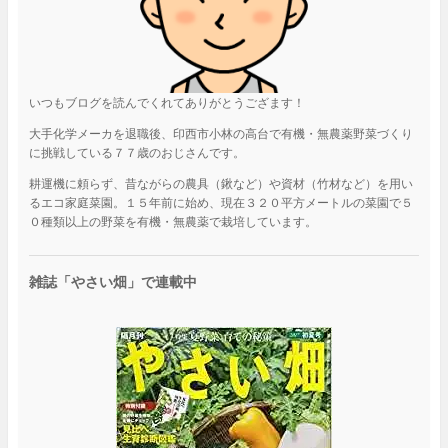
いつもブログを読んでくれてありがとうござます！
大手化学メーカを退職後、印西市小林の高台で有機・無農薬野菜づくり
に挑戦している７７歳のおじさんです。
耕運機に頼らず、昔ながらの農具（鍬など）や資材（竹材など）を用い
るエコ家庭菜園。１５年前に始め、現在３２０平方メートルの菜園で５
０種類以上の野菜を有機・無農薬で栽培しています。
雑誌「やさい畑」で連載中