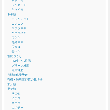
サトイモ
ジャガイモ
ヤマイモ
ネギ類
エシャレット
ニンニク
ヤグラネギ
ヤグラネギ
ワケギ
分結ネギ
玉ねぎ
長ネギ
堆肥づくり
EM生ごみ堆肥
グリーン堆肥
落葉堆肥
月間農作業予定
有機・無農薬野菜の栽培法
未分類
果菜類
その他
イチゴ
オクラ
カボチャ