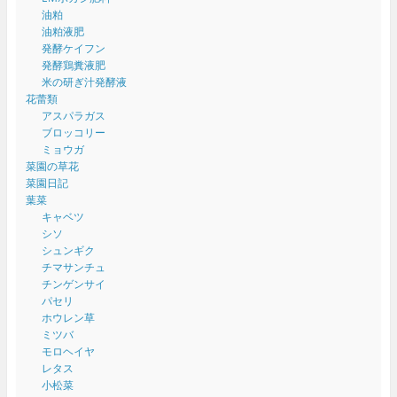
油粕
油粕液肥
発酵ケイフン
発酵鶏糞液肥
米の研ぎ汁発酵液
花蕾類
アスパラガス
ブロッコリー
ミョウガ
菜園の草花
菜園日記
葉菜
キャベツ
シソ
シュンギク
チマサンチュ
チンゲンサイ
パセリ
ホウレン草
ミツバ
モロヘイヤ
レタス
小松菜