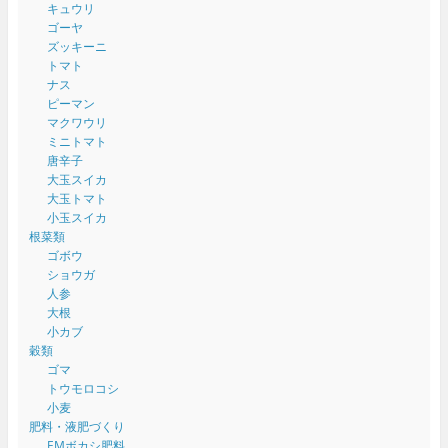
キュウリ
ゴーヤ
ズッキーニ
トマト
ナス
ピーマン
マクワウリ
ミニトマト
唐辛子
大玉スイカ
大玉トマト
小玉スイカ
根菜類
ゴボウ
ショウガ
人参
大根
小カブ
穀類
ゴマ
トウモロコシ
小麦
肥料・液肥づくり
EMボカシ肥料