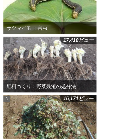
サツマイモ ：害虫
17,410ビュー
肥料づくり：野菜残渣の処分法
16,171ビュー