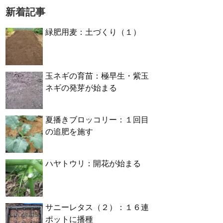
新着記事
緑肥用麦：土づくり（１）
玉ネギの育苗：極早生・紫玉
ネギの発芽が始まる
夏播きブロッコリー：１回目
の追肥を施す
ハヤトウリ：開花が始まる
サニーレタス（２）：１６連
ポットに播種