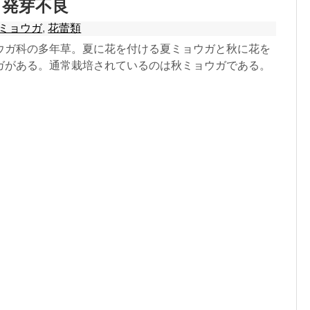
：発芽不良
ミョウガ
,
花蕾類
ウガ科の多年草。夏に花を付ける夏ミョウガと秋に花を
ガがある。通常栽培されているのは秋ミョウガである。