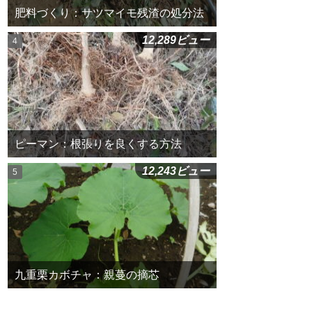
肥料づくり：サツマイモ残渣の処分法
12,289ビュー
ピーマン：根張りを良くする方法
12,243ビュー
九重栗カボチャ：親蔓の摘芯