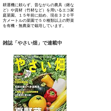
耕運機に頼らず、昔ながらの農具（鍬な
ど）や資材（竹材など）を用いるエコ家
庭菜園。１５年前に始め、現在３２０平
方メートルの菜園で５０種類以上の野菜
を有機・無農薬で栽培しています。
雑誌「やさい畑」で連載中