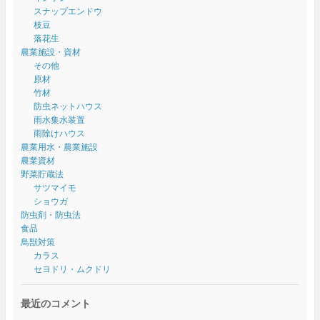
スナップエンドウ
枝豆
落花生
農業施設・資材
その他
原材
竹材
防虫ネットハウス
雨水集水装置
雨除けハウス
農業用水・農業施設
農業資材
野菜貯蔵法
サツマイモ
ショウガ
防虫剤・防虫法
食品
鳥獣対策
カラス
セヨドリ・ムクドリ
最近のコメント