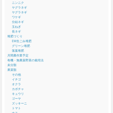
ニンニク
ヤグラネギ
ヤグラネギ
ワケギ
分結ネギ
玉ねぎ
長ネギ
堆肥づくり
EM生ごみ堆肥
グリーン堆肥
落葉堆肥
月間農作業予定
有機・無農薬野菜の栽培法
未分類
果菜類
その他
イチゴ
オクラ
カボチャ
キュウリ
ゴーヤ
ズッキーニ
トマト
ナス