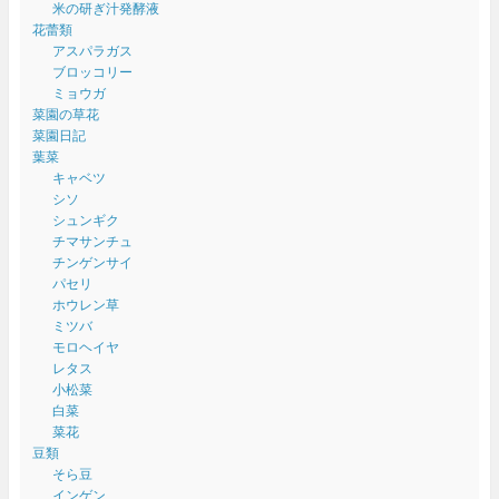
米の研ぎ汁発酵液
花蕾類
アスパラガス
ブロッコリー
ミョウガ
菜園の草花
菜園日記
葉菜
キャベツ
シソ
シュンギク
チマサンチュ
チンゲンサイ
パセリ
ホウレン草
ミツバ
モロヘイヤ
レタス
小松菜
白菜
菜花
豆類
そら豆
インゲン