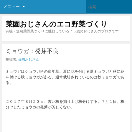
メニュー
菜園おじさんのエコ野菜づくり
有機・無農薬野菜づくりに挑戦している７５歳のおじさんのブログです
ミョウガ：発芽不良
投稿者:
菜園おじさん
ミョウガはショウガ科の多年草。夏に花を付ける夏ミョウガと秋に花
を付ける秋ミョウガがある。通常栽培されているのは秋ミョウガであ
る。
２０１７年３月２３日、古い株を掘り上げ株分けする。７月１日、株
分けしたミョウガの発芽が芳しくない。