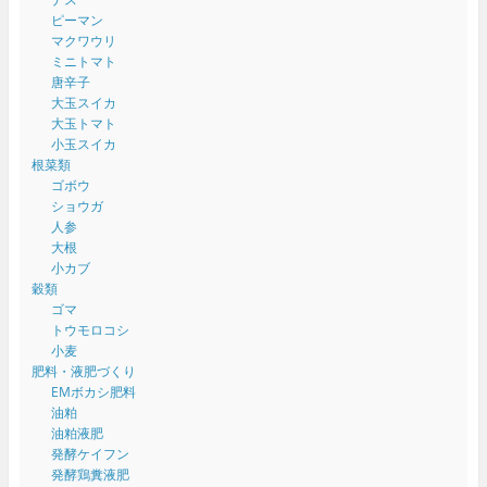
ピーマン
マクワウリ
ミニトマト
唐辛子
大玉スイカ
大玉トマト
小玉スイカ
根菜類
ゴボウ
ショウガ
人参
大根
小カブ
穀類
ゴマ
トウモロコシ
小麦
肥料・液肥づくり
EMボカシ肥料
油粕
油粕液肥
発酵ケイフン
発酵鶏糞液肥