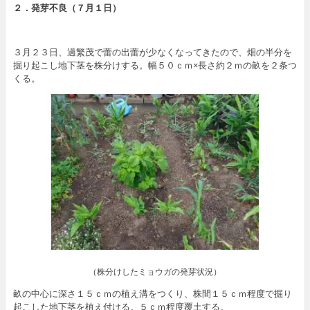
２．発芽不良（７月１日）
３月２３日、過繁茂で蕾の出蕾が少なくなってきたので、畑の半分を
掘り起こし地下茎を株分けする。幅５０ｃｍ×長さ約２ｍの畝を２条つ
くる。
（株分けしたミョウガの発芽状況）
畝の中心に深さ１５ｃｍの植え溝をつくり、株間１５ｃｍ程度で掘り
起こした地下茎を植え付ける。５ｃｍ程度覆土する。