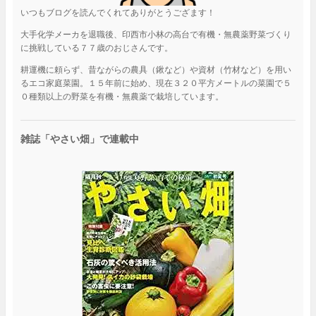
いつもブログを読んでくれてありがとうござます！
大手化学メーカを退職後、印西市小林の高台で有機・無農薬野菜づくり
に挑戦している７７歳のおじさんです。
耕運機に頼らず、昔ながらの農具（鍬など）や資材（竹材など）を用い
るエコ家庭菜園。１５年前に始め、現在３２０平方メートルの菜園で５
０種類以上の野菜を有機・無農薬で栽培しています。
雑誌「やさい畑」で連載中