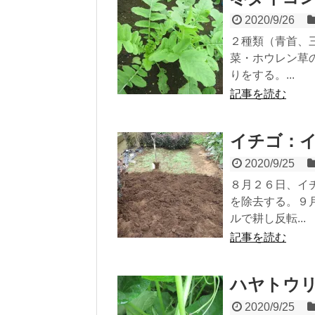
2020/9/26
２種類（青首、
菜・ホウレン草
りをする。...
記事を読む
イチゴ：
2020/9/25
８月２６日、イ
を除去する。９
ルで耕し反転...
記事を読む
ハヤトウ
2020/9/25