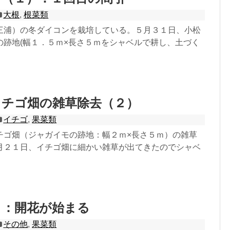
大根
,
根菜類
三浦）の冬ダイコンを栽培している。５月３１日、小松
の跡地(幅１．５ｍ×長さ５ｍをシャベルで耕し、土づく
イチゴ畑の雑草除去（２）
イチゴ
,
果菜類
チゴ畑（ジャガイモの跡地：幅２ｍ×長さ５ｍ）の雑草
月２１日、イチゴ畑に細かい雑草が出てきたのでシャベ
リ：開花が始まる
その他
,
果菜類