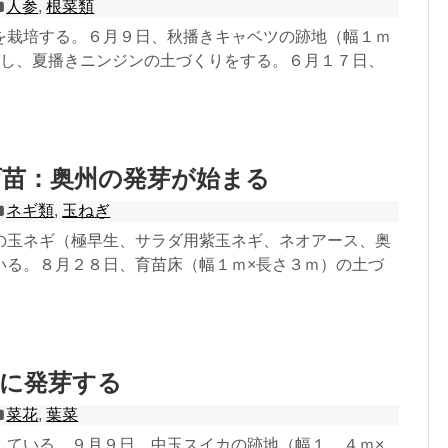
人参
,
根菜類
を栽培する。６月９日、秋播きキャベツの跡地（幅１ｍ
耕し、夏播きニンジンの土づくりをする。６月１７日、
育苗：奥州の発芽が始まる
ネギ類
,
玉ねぎ
の玉ネギ（極早生、サラダ用紫玉ネギ、ネオアース、奥
いる。８月２８日、育苗床（幅１ｍ×長さ３ｍ）の土づ
調に発芽する
菜花
,
葉菜
している。９月９日、中玉スイカの跡地（幅１．４ｍ×