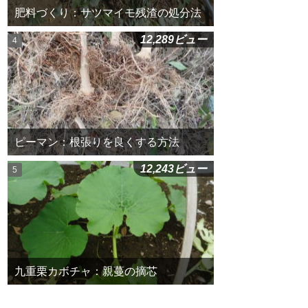
肥料づくり：サツマイモ残渣の処分法
12,289ビュー
ピーマン：根張りを良くする方法
12,243ビュー
九重栗カボチャ：親蔓の摘芯