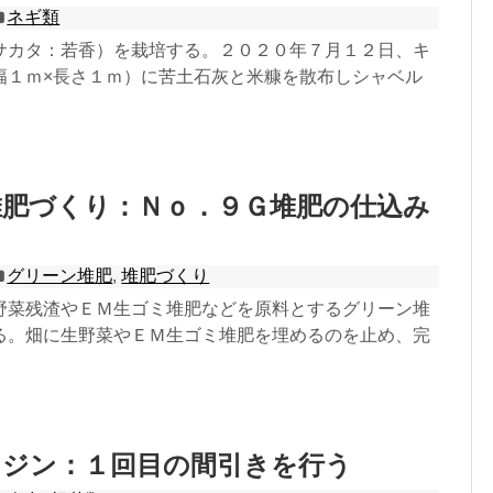
ネギ類
サカタ：若香）を栽培する。２０２０年７月１２日、キ
幅１ｍ×長さ１ｍ）に苦土石灰と米糠を散布しシャベル
堆肥づくり：Ｎｏ．９Ｇ堆肥の仕込み
グリーン堆肥
,
堆肥づくり
野菜残渣やＥＭ生ゴミ堆肥などを原料とするグリーン堆
る。畑に生野菜やＥＭ生ゴミ堆肥を埋めるのを止め、完
ンジン：１回目の間引きを行う