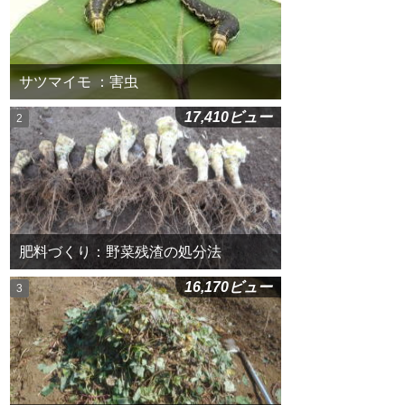
サツマイモ ：害虫
17,410ビュー
肥料づくり：野菜残渣の処分法
16,170ビュー