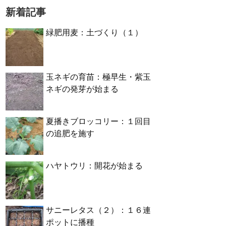
新着記事
緑肥用麦：土づくり（１）
玉ネギの育苗：極早生・紫玉
ネギの発芽が始まる
夏播きブロッコリー：１回目
の追肥を施す
ハヤトウリ：開花が始まる
サニーレタス（２）：１６連
ポットに播種