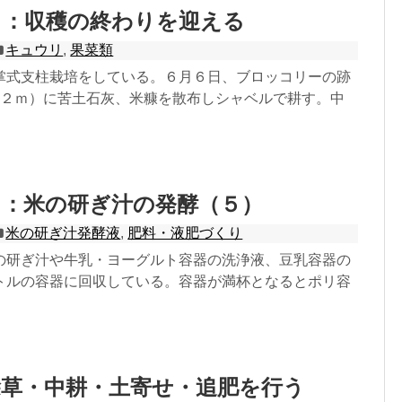
リ：収穫の終わりを迎える
キュウリ
,
果菜類
掌式支柱栽培をしている。６月６日、ブロッコリーの跡
さ２ｍ）に苦土石灰、米糠を散布しシャベルで耕す。中
り：米の研ぎ汁の発酵（５）
米の研ぎ汁発酵液
,
肥料・液肥づくり
の研ぎ汁や牛乳・ヨーグルト容器の洗浄液、豆乳容器の
トルの容器に回収している。容器が満杯となるとポリ容
除草・中耕・土寄せ・追肥を行う