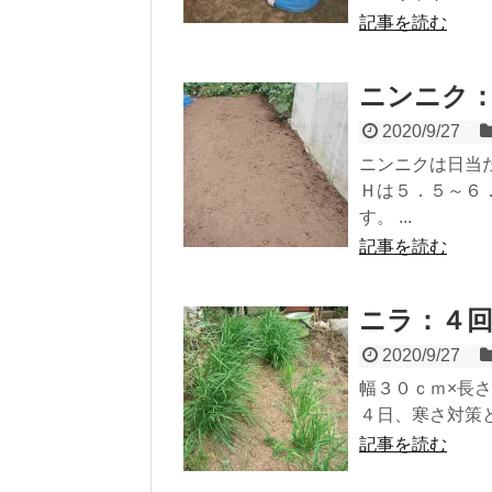
記事を読む
ニンニク
2020/9/27
ニンニクは日当
Ｈは５．５～６
す。 ...
記事を読む
ニラ：４
2020/9/27
幅３０ｃｍ×長
４日、寒さ対策と
記事を読む