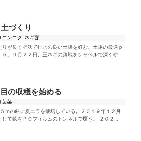
：土づくり
ニンニク
,
ネギ類
たりが良く肥沃で排水の良い土壌を好む。土壌の最適ｐ
．５。９月２２日、玉ネギの跡地をシャベルで深く耕
回目の収穫を始める
葉菜
さ５ｍの畝に夏ニラを栽培している。２０１９年１２月
して畝をＰＯフィルムのトンネルで覆う。 ２０２...