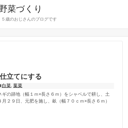
野菜づくり
７５歳のおじさんのブログです
本仕立てにする
白菜
,
葉菜
ネギの跡地（幅１ｍ×長さ６ｍ）をシャベルで耕し、土
８月２９日、元肥を施し、畝（幅７０ｃｍ×長さ６ｍ）