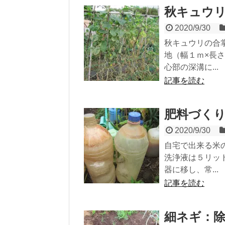
秋キュウ
2020/9/30
秋キュウリの合
地（幅１ｍ×長
心部の深溝に...
記事を読む
肥料づく
2020/9/30
自宅で出来る米
洗浄液は５リッ
器に移し、常...
記事を読む
細ネギ：