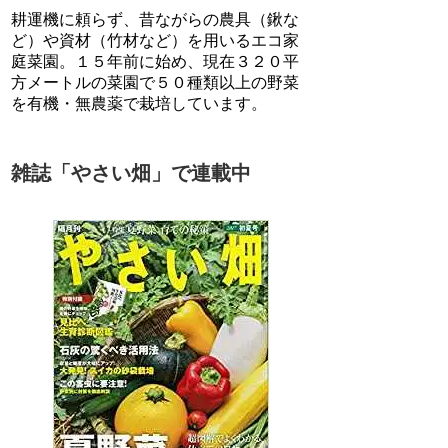
耕運機に頼らず、昔ながらの農具（鍬な
ど）や資材（竹材など）を用いるエコ家
庭菜園。１５年前に始め、現在３２０平
方メートルの菜園で５０種類以上の野菜
を有機・無農薬で栽培しています。
雑誌「やさい畑」で連載中