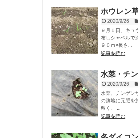
ホウレン
2020/9/26
９月５日、キュ
布しシャベルで
９０ｍ×長さ...
記事を読む
水菜・チ
2020/9/26
水菜、チンゲン
の跡地に元肥を
敷く。 ...
記事を読む
冬ダイコ