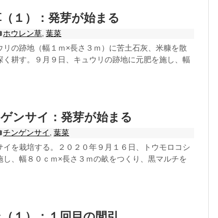
草（１）：発芽が始まる
ホウレン草
,
葉菜
ウリの跡地（幅１ｍ×長さ３ｍ）に苦土石灰、米糠を散
深く耕す。９月９日、キュウリの跡地に元肥を施し、幅
ンゲンサイ：発芽が始まる
チンゲンサイ
,
葉菜
サイを栽培する。２０２０年９月１６日、トウモロコシ
施し、幅８０ｃｍ×長さ３ｍの畝をつくり、黒マルチを
ン（１）：１回目の間引