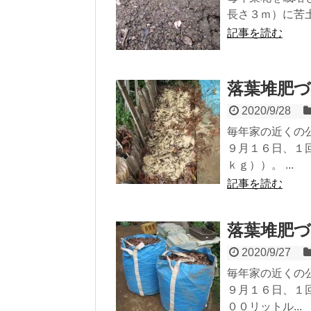
長さ３ｍ）に苦土
記事を読む
落葉堆肥
2020/9/28
毎年家の近くの
９月１６日、１
ｋｇ））。 ...
記事を読む
落葉堆肥
2020/9/27
毎年家の近くの
９月１６日、１
００リットル...