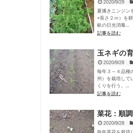
2020/9/29
夏播きニンジン
×長さ２ｍ）を
畝の日光消毒...
記事を読む
玉ネギの
2020/9/28
毎年３～４品種
州）を栽培して
くりを行う。...
記事を読む
菜花：順
2020/9/28
毎年菜花を栽培