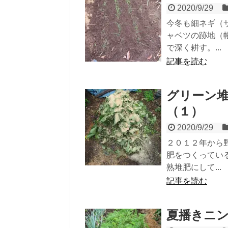
2020/9/29
今冬も細ネギ（
ャベツの跡地（
で深く耕す。...
記事を読む
グリーン
（１）
2020/9/29
２０１２年から
肥をつくってい
熟堆肥にして...
記事を読む
夏播きニ