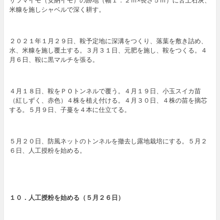
サツマイモ（安納イモ）の跡地（幅１．２ｍ×長さ５ｍ）に苦土石灰、
米糠を施しシャベルで深く耕す。
２０２１年１月２９日、鞍予定地に深溝をつくり、落葉を敷き詰め、
水、米糠を施し覆土する。３月３１日、元肥を施し、鞍をつくる。４
月６日、鞍に黒マルチを張る。
４月１８日、鞍をＰＯトンネルで覆う。４月１９日、小玉スイカ苗
（紅しずく、赤色）４株を植え付ける。４月３０日、４株の苗を摘芯
する。５月９日、子蔓を４本に仕立てる。
５月２０日、防風ネットのトンネルを撤去し露地栽培にする。５月２
６日、人工授粉を始める。
１０．
人工授粉を始める
（５
月２６日
）