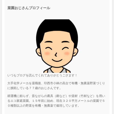
菜園おじさんプロフィール
いつもブログを読んでくれてありがとうござます！
大手化学メーカを退職後、印西市小林の高台で有機・無農薬野菜づくり
に挑戦している７７歳のおじさんです。
耕運機に頼らず、昔ながらの農具（鍬など）や資材（竹材など）を用い
るエコ家庭菜園。１５年前に始め、現在３２０平方メートルの菜園で５
０種類以上の野菜を有機・無農薬で栽培しています。