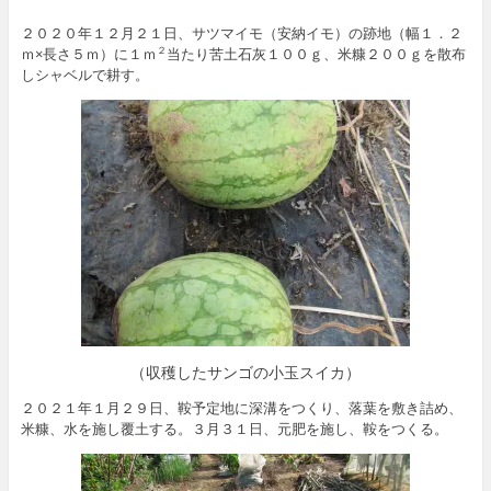
２０２０年１２月２１日、サツマイモ（安納イモ）の跡地（幅１．２
ｍ×長さ５ｍ）に１ｍ
当たり苦土石灰１００ｇ、米糠２００ｇを散布
２
しシャベルで耕す。
（収穫したサンゴの小玉スイカ）
２０２１年１月２９日、鞍予定地に深溝をつくり、落葉を敷き詰め、
米糠、水を施し覆土する。３月３１日、元肥を施し、鞍をつくる。