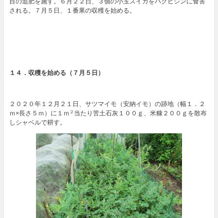
目の追肥を施す。６月２２日、３個の小玉スイカをハクビシンに食害
される。７月５日、１番果の収穫を始める。
１４．
収穫を始める
（７
月５日
）
２０２０年１２月２１日、サツマイモ（安納イモ）の跡地（幅１．２
ｍ×長さ５ｍ）に１ｍ
当たり苦土石灰１００ｇ、米糠２００ｇを散布
２
しシャベルで耕す。