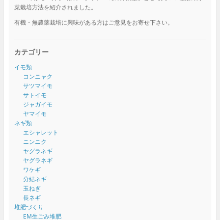
菜栽培方法を紹介されました。
有機・無農薬栽培に興味がある方はご意見をお寄せ下さい。
カテゴリー
イモ類
コンニャク
サツマイモ
サトイモ
ジャガイモ
ヤマイモ
ネギ類
エシャレット
ニンニク
ヤグラネギ
ヤグラネギ
ワケギ
分結ネギ
玉ねぎ
長ネギ
堆肥づくり
EM生ごみ堆肥