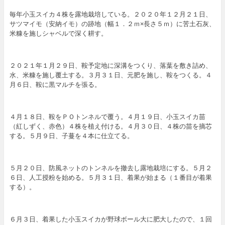
毎年小玉スイカ４株を露地栽培している。２０２０年１２月２１日、
サツマイモ（安納イモ）の跡地（幅１．２ｍ×長さ５ｍ）に苦土石灰、
米糠を施しシャベルで深く耕す。
２０２１年１月２９日、鞍予定地に深溝をつくり、落葉を敷き詰め、
水、米糠を施し覆土する。３月３１日、元肥を施し、鞍をつくる。４
月６日、鞍に黒マルチを張る。
４月１８日、鞍をＰＯトンネルで覆う。４月１９日、小玉スイカ苗
（紅しずく、赤色）４株を植え付ける。４月３０日、４株の苗を摘芯
する。５月９日、子蔓を４本に仕立てる。
５月２０日、防風ネットのトンネルを撤去し露地栽培にする。５月２
６日、人工授粉を始める。５月３１日、着果が始まる（１番目が着果
する）。
６月３日、着果した小玉スイカが野球ボール大に肥大したので、１回