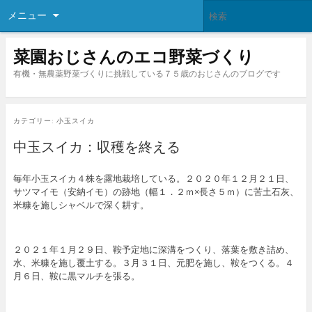
メニュー
菜園おじさんのエコ野菜づくり
有機・無農薬野菜づくりに挑戦している７５歳のおじさんのブログです
カテゴリー:
小玉スイカ
中玉スイカ：収穫を終える
毎年小玉スイカ４株を露地栽培している。２０２０年１２月２１日、
サツマイモ（安納イモ）の跡地（幅１．２ｍ×長さ５ｍ）に苦土石灰、
米糠を施しシャベルで深く耕す。
２０２１年１月２９日、鞍予定地に深溝をつくり、落葉を敷き詰め、
水、米糠を施し覆土する。３月３１日、元肥を施し、鞍をつくる。４
月６日、鞍に黒マルチを張る。