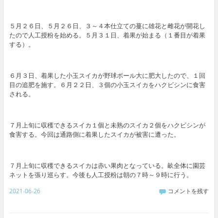
５月２６日、５月２６日、３～４本仕立ての蔓に雄花と雌花が開花し
たので人工授粉を始める。５月３１日、着果が始まる（１番目が着果
する）。
６月３日、着果した小玉スイカが野球ボール大に肥大したので、１回
目の追肥を施す。６月２２日、３個の小玉スイカをハクビシンに食害
される。
７月上旬に収穫できるスイカ１個と未熟のスイカ２個をハクビシンが
食害する。今回は通路側に着果したスイカが被害に遭った。
７月上旬に収穫できるスイカは赤い果肉となっている。畝全体に園芸
ネットを張り巡らす。今後も人工授粉は朝の７時～９時に行う。
2021-06-26
コメントを残す