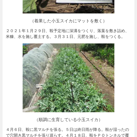
（着果した小玉スイカにマットを敷く）
２０２１年１月２９日、鞍予定地に深溝をつくり、落葉を敷き詰め、
米糠、水を施し覆土する。３月３１日、元肥を施し、鞍をつくる。
（順調に生育している小玉スイカ）
４月６日、鞍に黒マルチを張る。５日は終日雨が降る。鞍が湿ったの
で穴開き黒マルチを張り巡らす。４月１８日、鞍をＰＯトンネルで覆