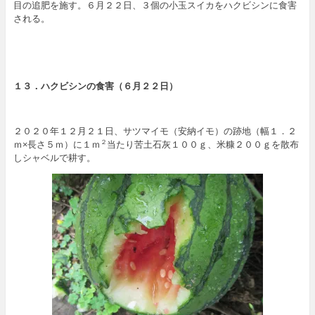
目の追肥を施す。６月２２日、３個の小玉スイカをハクビシンに食害
される。
１３．
ハクビシンの食害
（６
月２２日
）
２０２０年１２月２１日、サツマイモ（安納イモ）の跡地（幅１．２
ｍ×長さ５ｍ）に１ｍ
当たり苦土石灰１００ｇ、米糠２００ｇを散布
２
しシャベルで耕す。