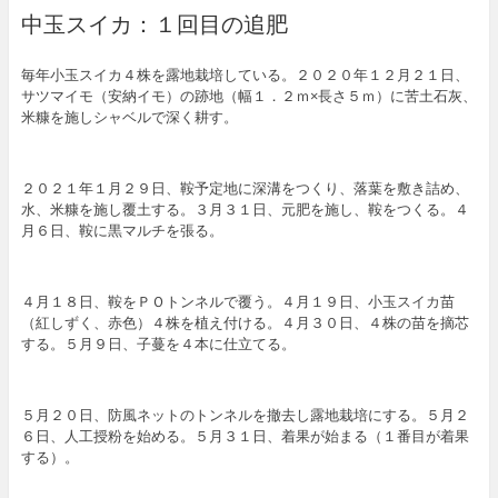
中玉スイカ：１回目の追肥
毎年小玉スイカ４株を露地栽培している。２０２０年１２月２１日、
サツマイモ（安納イモ）の跡地（幅１．２ｍ×長さ５ｍ）に苦土石灰、
米糠を施しシャベルで深く耕す。
２０２１年１月２９日、鞍予定地に深溝をつくり、落葉を敷き詰め、
水、米糠を施し覆土する。３月３１日、元肥を施し、鞍をつくる。４
月６日、鞍に黒マルチを張る。
４月１８日、鞍をＰＯトンネルで覆う。４月１９日、小玉スイカ苗
（紅しずく、赤色）４株を植え付ける。４月３０日、４株の苗を摘芯
する。５月９日、子蔓を４本に仕立てる。
５月２０日、防風ネットのトンネルを撤去し露地栽培にする。５月２
６日、人工授粉を始める。５月３１日、着果が始まる（１番目が着果
する）。