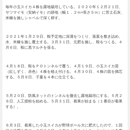
毎年小玉スイカ４株を露地栽培している。２０２０年１２月２１日、
サツマイモ（安納イモ）の跡地（幅１．２ｍ×長さ５ｍ）に苦土石灰、
米糠を施しシャベルで深く耕す。
２０２１年１月２９日、鞍予定地に深溝をつくり、落葉を敷き詰め、
水、米糠を施し覆土する。３月３１日、元肥を施し、鞍をつくる。４
月６日、鞍に黒マルチを張る。
４月１８日、鞍をＰＯトンネルで覆う。４月１９日、小玉スイカ苗
（紅しずく、赤色）４株を植え付ける。４月３０日、４株の苗を摘芯
する。５月９日、子蔓を４本に仕立てる。
５月２０日、防風ネットのトンネルを撤去し露地栽培にする。５月２
６日、人工授粉を始める。５月３１日、着果が始まる（１番目が着果
する）。
６月３日、着果した小玉スイカが野球ボール大に肥大したので、１回