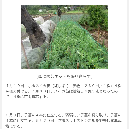
（畝に園芸ネットを張り巡らす）
４月１９日、小玉スイカ苗（紅しずく、赤色、２６０円／１株）４株
を植え付ける。４月３０日、スイカ苗は活着し本葉５枚となったの
で、４株の苗を摘芯する。
５月９日、子蔓を４本に仕立てる。弱弱しい子蔓を切り取り、子蔓を
４本に仕立てる。５月２０日、防風ネットのトンネルを撤去し露地栽
培にする。