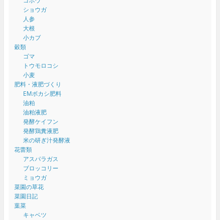
ゴボウ
ショウガ
人参
大根
小カブ
穀類
ゴマ
トウモロコシ
小麦
肥料・液肥づくり
EMボカシ肥料
油粕
油粕液肥
発酵ケイフン
発酵鶏糞液肥
米の研ぎ汁発酵液
花蕾類
アスパラガス
ブロッコリー
ミョウガ
菜園の草花
菜園日記
葉菜
キャベツ