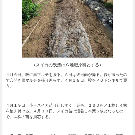
（スイカの残渣はＧ堆肥原料とする）
４月６日、鞍に黒マルチを張る。５日は終日雨が降る。鞍が湿ったの
で穴開き黒マルチを張り巡らす。４月１８日、鞍をＰＯトンネルで覆
う。
４月１９日、小玉スイカ苗（紅しずく、赤色、２６０円／１株）４株
を植え付ける。４月３０日、スイカ苗は活着し本葉５枚となったの
で、４株の苗を摘芯する。