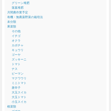
グリーン堆肥
落葉堆肥
月間農作業予定
有機・無農薬野菜の栽培法
未分類
果菜類
その他
イチゴ
オクラ
カボチャ
キュウリ
ゴーヤ
ズッキーニ
トマト
ナス
ピーマン
マクワウリ
ミニトマト
唐辛子
大玉スイカ
大玉トマト
小玉スイカ
根菜類