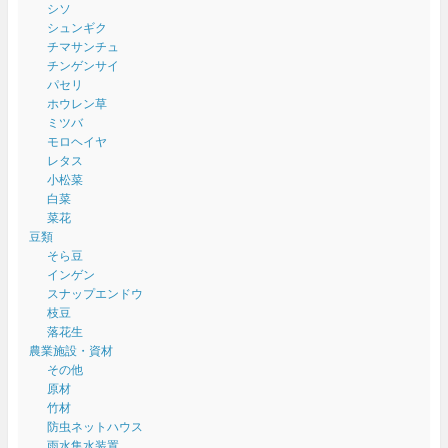
シソ
シュンギク
チマサンチュ
チンゲンサイ
パセリ
ホウレン草
ミツバ
モロヘイヤ
レタス
小松菜
白菜
菜花
豆類
そら豆
インゲン
スナップエンドウ
枝豆
落花生
農業施設・資材
その他
原材
竹材
防虫ネットハウス
雨水集水装置