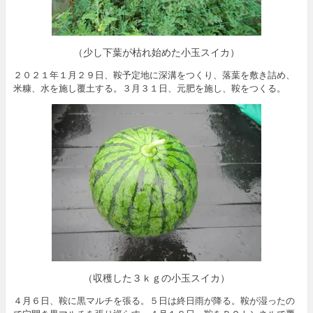
（少し下葉が枯れ始めた小玉スイカ）
２０２１年１月２９日、鞍予定地に深溝をつくり、落葉を敷き詰め、
米糠、水を施し覆土する。３月３１日、元肥を施し、鞍をつくる。
（収穫した３ｋｇの小玉スイカ）
４月６日、鞍に黒マルチを張る。５日は終日雨が降る。鞍が湿ったの