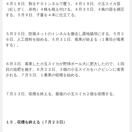
４月１８日、鞍をＰＯトンネルで覆う。４月１９日、小玉スイカ苗
（紅しずく、赤色）４株を植え付ける。４月３０日、４株の苗を摘芯
する。５月９日、子蔓を４本に仕立てる。
５月２０日、防風ネットのトンネルを撤去し露地栽培にする。５月２
６日、人工授粉を始める。５月３１日、着果が始まる（１番目が着果
する）。
６月３日、着果した小玉スイカが野球ボール大に肥大したので、１回
目の追肥を施す。６月２２日、３個の小玉スイカをハクビシンに食害
される。７月５日、１番果の収穫を始める。
７月２３日、収穫を終える。最後の小玉スイカ２個を収穫する。
１５．
収穫を終える
（７
月２３日
）