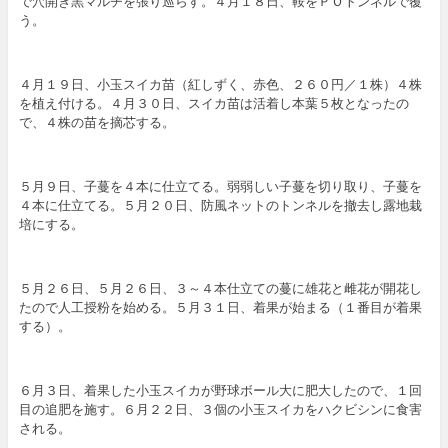
で穴開き黒マルチを張り巡らす。４月１８日、鞍をＰＯトンネルで覆
う。
４月１９日、小玉スイカ苗（紅しずく、赤色、２６０円／１株）４株
を植え付ける。４月３０日、スイカ苗は活着し本葉５枚となったの
で、４株の苗を摘芯する。
５月９日、子蔓を４本に仕立てる。弱弱しい子蔓を切り取り、子蔓を
４本に仕立てる。５月２０日、防風ネットのトンネルを撤去し露地栽
培にする。
５月２６日、５月２６日、３～４本仕立ての蔓に雄花と雌花が開花し
たので人工授粉を始める。５月３１日、着果が始まる（１番目が着果
する）。
６月３日、着果した小玉スイカが野球ボール大に肥大したので、１回
目の追肥を施す。６月２２日、３個の小玉スイカをハクビシンに食害
される。