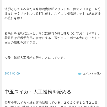
追肥として４株当たり発酵鶏糞液肥２リットル（粉状２００ｇ，Ｎ分
８ｇ）を６リットルに希釈し施す。スイカに樹脂製マット（納豆容器
の蓋）を敷く。
着果日を名札に記入し、そばに篠竹を挿し括りつけておく（４本）。
着果日は収穫予定日の参考にする。玉がソフトボール大になったら２
回目の追肥を施す予定。
今後も毎朝人工授粉を行うことにしている。
2021-06-09
コメントを残す
中玉スイカ：人工授粉を始める
毎年小玉スイカ４株を露地栽培している。２０２０年１２月２１日、