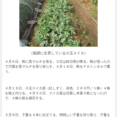
（順調に生育している小玉スイカ）
４月６日、鞍に黒マルチを張る。５日は終日雨が降る。鞍が湿ったの
で穴開き黒マルチを張り巡らす。４月１８日、鞍をＰＯトンネルで覆
う。
４月１９日、小玉スイカ苗（紅しずく、赤色、２６０円／１株）４株
を植え付ける。４月３０日、スイカ苗は活着し本葉５枚となったの
で、４株の苗を摘芯する。
５月９日、子蔓を４本に仕立てる。弱弱しい子蔓を切り取り、子蔓を