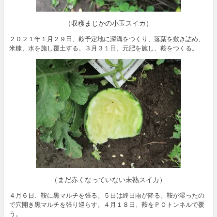
（収穫まじかの小玉スイカ）
２０２１年１月２９日、鞍予定地に深溝をつくり、落葉を敷き詰め、
米糠、水を施し覆土する。３月３１日、元肥を施し、鞍をつくる。
（まだ赤くなっていない未熟スイカ）
４月６日、鞍に黒マルチを張る。５日は終日雨が降る。鞍が湿ったの
で穴開き黒マルチを張り巡らす。４月１８日、鞍をＰＯトンネルで覆
う。