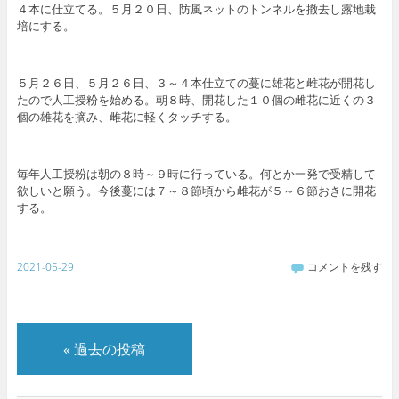
４本に仕立てる。５月２０日、防風ネットのトンネルを撤去し露地栽
培にする。
５月２６日、５月２６日、３～４本仕立ての蔓に雄花と雌花が開花し
たので人工授粉を始める。朝８時、開花した１０個の雌花に近くの３
個の雄花を摘み、雌花に軽くタッチする。
毎年人工授粉は朝の８時～９時に行っている。何とか一発で受精して
欲しいと願う。今後蔓には７～８節頃から雌花が５～６節おきに開花
する。
2021-05-29
コメントを残す
«
過去の投稿