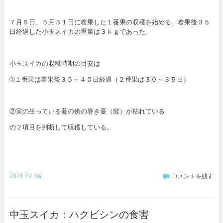
７月５日、５月３１日に着果した１番果の収穫を始める。着果後３５
日経過した小玉スイカの重量は３ｋｇであった。
小玉スイカの収穫時期の目安は
➀１番果は着果後３５～４０日経過（２番果は３０～３５日）
②実の生っている蔓の傍の巻き蔓（髭）が枯れている
の２項目を判断して収穫している。
2021-07-08
コメントを残す
中玉スイカ：ハクビシンの食害