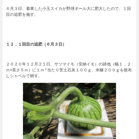
６月３日、着果した小玉スイカが野球ボール大に肥大したので、１回
目の追肥を施す。
１２．
１回目の追肥
（６
月３日
）
２０２０年１２月２１日、サツマイモ（安納イモ）の跡地（幅１．２
ｍ×長さ５ｍ）に１ｍ
当たり苦土石灰１００ｇ、米糠２００ｇを散布
２
しシャベルで耕す。