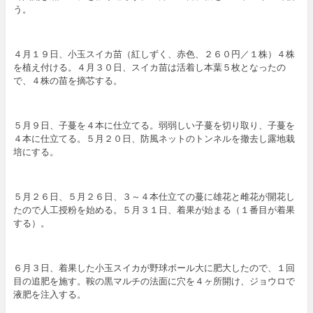
う。
４月１９日、小玉スイカ苗（紅しずく、赤色、２６０円／１株）４株
を植え付ける。４月３０日、スイカ苗は活着し本葉５枚となったの
で、４株の苗を摘芯する。
５月９日、子蔓を４本に仕立てる。弱弱しい子蔓を切り取り、子蔓を
４本に仕立てる。５月２０日、防風ネットのトンネルを撤去し露地栽
培にする。
５月２６日、５月２６日、３～４本仕立ての蔓に雄花と雌花が開花し
たので人工授粉を始める。５月３１日、着果が始まる（１番目が着果
する）。
６月３日、着果した小玉スイカが野球ボール大に肥大したので、１回
目の追肥を施す。鞍の黒マルチの法面に穴を４ヶ所開け、ジョウロで
液肥を注入する。