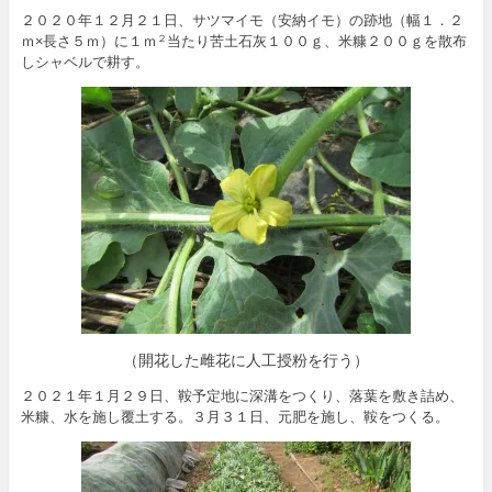
２０２０年１２月２１日、サツマイモ（安納イモ）の跡地（幅１．２
ｍ×長さ５ｍ）に１ｍ
当たり苦土石灰１００ｇ、米糠２００ｇを散布
２
しシャベルで耕す。
（開花した雌花に人工授粉を行う）
２０２１年１月２９日、鞍予定地に深溝をつくり、落葉を敷き詰め、
米糠、水を施し覆土する。３月３１日、元肥を施し、鞍をつくる。