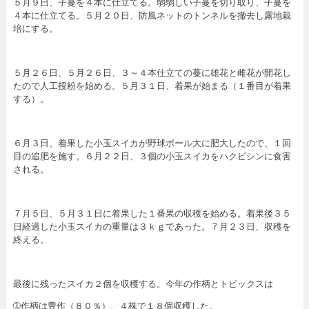
５月９日、子蔓を４本に仕立てる。弱弱しい子蔓を切り取り、子蔓を
４本に仕立てる。５月２０日、防風ネットのトンネルを撤去し露地栽
培にする。
５月２６日、５月２６日、３～４本仕立ての蔓に雄花と雌花が開花し
たので人工授粉を始める。５月３１日、着果が始まる（１番目が着果
する）。
６月３日、着果した小玉スイカが野球ボール大に肥大したので、１回
目の追肥を施す。６月２２日、３個の小玉スイカをハクビシンに食害
される。
７月５日、５月３１日に着果した１番果の収穫を始める。着果後３５
日経過した小玉スイカの重量は３ｋｇであった。７月２３日、収穫を
終える。
最後に残ったスイカ２個を収穫する。今年の作柄とトピックスは
➀作柄は豊作（８０％）、４株で１８個収穫した。