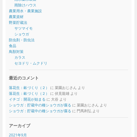
雨除けハウス
農業用水・農業施設
農業資材
野菜貯蔵法
サツマイモ
ショウガ
防虫剤・防虫法
食品
鳥獣対策
カラス
セヨドリ・ムクドリ
最近のコメント
落花生：畝づくり（２）
に
菜園おじさん
より
落花生：畝づくり（２）
に
伏見龍雄
より
イチゴ：開花が始まる
に
大谷
より
ショウガ：貯蔵中の種ショウガが腐る
に
菜園おじさん
より
ショウガ：貯蔵中の種ショウガが腐る
に
門馬利弘
より
アーカイブ
2021年9月