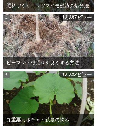
肥料づくり：サツマイモ残渣の処分法
12,287ビュー
ピーマン：根張りを良くする方法
12,242ビュー
九重栗カボチャ：親蔓の摘芯