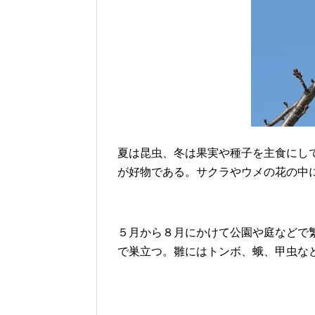
夏は昆虫、冬は果実や種子を主食にし
が好物である。サクラやウメの花の中
５月から８月にかけて公園や庭などで
で巣立つ。雛にはトンボ、蛾、甲虫な