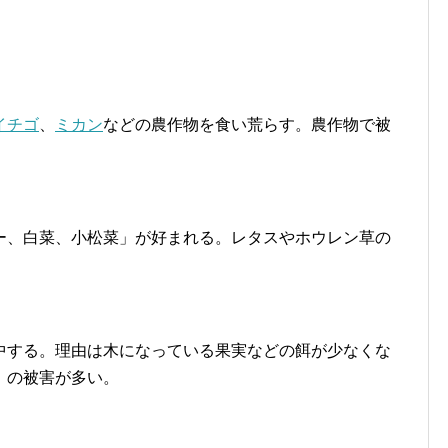
イチゴ
、
ミカン
などの農作物を食い荒らす。農作物で被
。
ー、白菜、小松菜」が好まれる。レタスやホウレン草の
中する。理由は木になっている果実などの餌が少なくな
」の被害が多い。