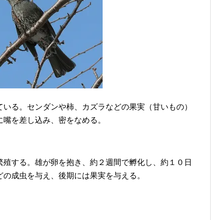
ている。センダンや柿、カズラなどの果実（甘いもの）
に嘴を差し込み、密をなめる。
繁殖する。雄が卵を抱き、約２週間で孵化し、約１０日
どの成虫を与え、後期には果実を与える。