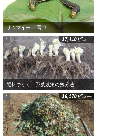
サツマイモ ：害虫
17,410ビュー
肥料づくり：野菜残渣の処分法
16,170ビュー