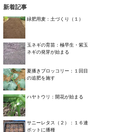
新着記事
緑肥用麦：土づくり（１）
玉ネギの育苗：極早生・紫玉
ネギの発芽が始まる
夏播きブロッコリー：１回目
の追肥を施す
ハヤトウリ：開花が始まる
サニーレタス（２）：１６連
ポットに播種