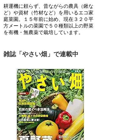
耕運機に頼らず、昔ながらの農具（鍬な
ど）や資材（竹材など）を用いるエコ家
庭菜園。１５年前に始め、現在３２０平
方メートルの菜園で５０種類以上の野菜
を有機・無農薬で栽培しています。
雑誌「やさい畑」で連載中