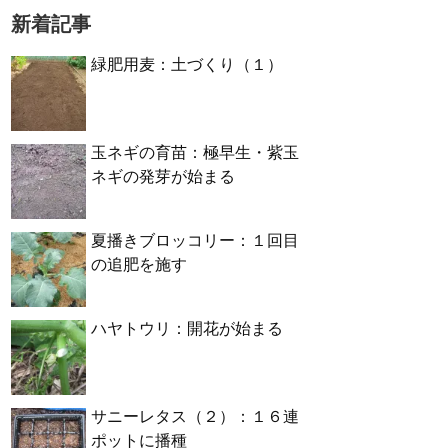
新着記事
緑肥用麦：土づくり（１）
玉ネギの育苗：極早生・紫玉
ネギの発芽が始まる
夏播きブロッコリー：１回目
の追肥を施す
ハヤトウリ：開花が始まる
サニーレタス（２）：１６連
ポットに播種