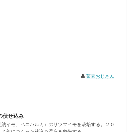
菜園おじさん
の伏せ込み
安納イモ、ベニハルカ）のサツマイモを栽培する。２０
７年につくった踏込み温床を整備する。 ...