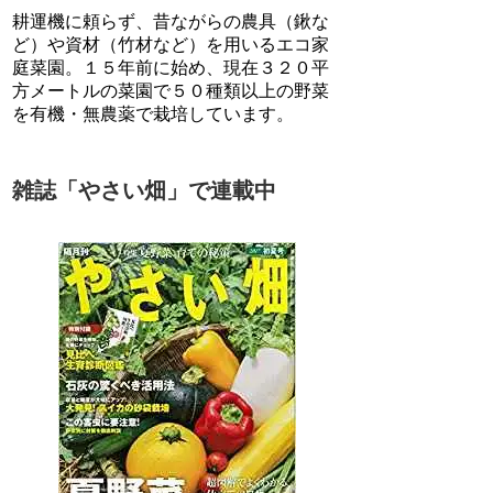
耕運機に頼らず、昔ながらの農具（鍬な
ど）や資材（竹材など）を用いるエコ家
庭菜園。１５年前に始め、現在３２０平
方メートルの菜園で５０種類以上の野菜
を有機・無農薬で栽培しています。
雑誌「やさい畑」で連載中