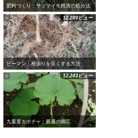
肥料づくり：サツマイモ残渣の処分法
12,289ビュー
ピーマン：根張りを良くする方法
12,243ビュー
九重栗カボチャ：親蔓の摘芯