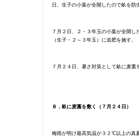
日、生子の小葉が全開したので畝を防
７月２日、２・３年玉の小葉が全開し
（生子・２～３年玉）に追肥を施す。
７月２４日、暑さ対策として畝に麦藁
８．畝に麦藁を敷く（７月２４日）
梅雨が明け最高気温が３２℃以上の真