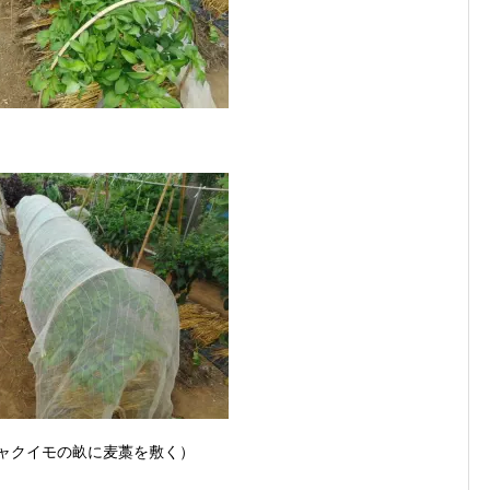
ャクイモの畝に麦藁を敷く）