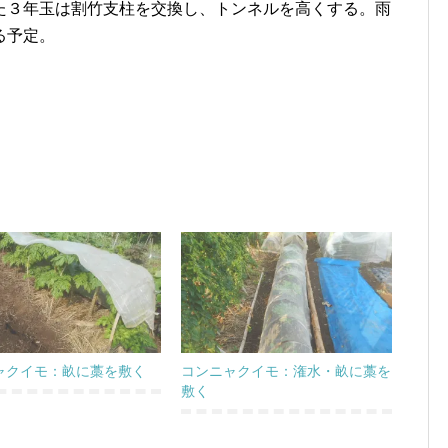
た３年玉は割竹支柱を交換し、トンネルを高くする。雨
る予定。
ャクイモ：畝に藁を敷く
コンニャクイモ：潅水・畝に藁を
敷く