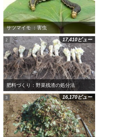
サツマイモ ：害虫
17,410ビュー
肥料づくり：野菜残渣の処分法
16,170ビュー