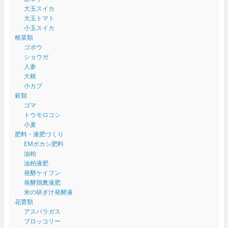
大玉スイカ
大玉トマト
小玉スイカ
根菜類
ゴボウ
ショウガ
人参
大根
小カブ
穀類
ゴマ
トウモロコシ
小麦
肥料・液肥づくり
EMボカシ肥料
油粕
油粕液肥
発酵ケイフン
発酵鶏糞液肥
米の研ぎ汁発酵液
花蕾類
アスパラガス
ブロッコリー