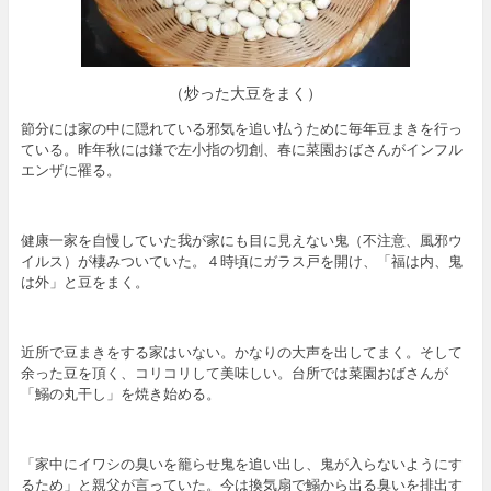
（炒った大豆をまく）
節分には家の中に隠れている邪気を追い払うために毎年豆まきを行っ
ている。昨年秋には鎌で左小指の切創、春に菜園おばさんがインフル
エンザに罹る。
健康一家を自慢していた我が家にも目に見えない鬼（不注意、風邪ウ
イルス）が棲みついていた。４時頃にガラス戸を開け、「福は内、鬼
は外」と豆をまく。
近所で豆まきをする家はいない。かなりの大声を出してまく。そして
余った豆を頂く、コリコリして美味しい。台所では菜園おばさんが
「鰯の丸干し」を焼き始める。
「家中にイワシの臭いを籠らせ鬼を追い出し、鬼が入らないようにす
るため」と親父が言っていた。今は換気扇で鰯から出る臭いを排出す