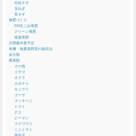
分結ネギ
玉ねぎ
長ネギ
堆肥づくり
EM生ごみ堆肥
グリーン堆肥
落葉堆肥
月間農作業予定
有機・無農薬野菜の栽培法
未分類
果菜類
その他
イチゴ
オクラ
カボチャ
キュウリ
ゴーヤ
ズッキーニ
トマト
ナス
ピーマン
マクワウリ
ミニトマト
唐辛子