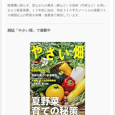
耕運機に頼らず、昔ながらの農具（鍬など）や資材（竹材など）を用い
るエコ家庭菜園。１５年前に始め、現在３２０平方メートルの菜園で５
０種類以上の野菜を有機・無農薬で栽培しています。
雑誌「やさい畑」で連載中