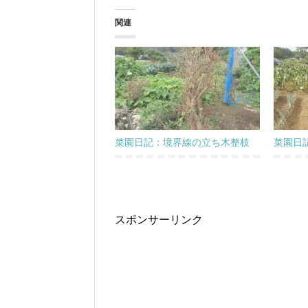
関連
菜園日記：境界線の立ち木整枝
菜園日
スポンサーリンク