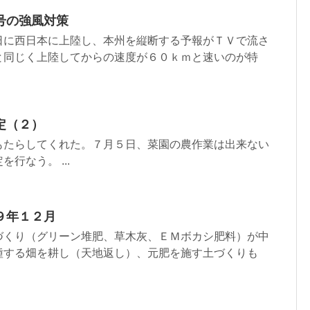
号の強風対策
日に西日本に上陸し、本州を縦断する予報がＴＶで流さ
と同じく上陸してからの速度が６０ｋｍと速いのが特
定（２）
もたらしてくれた。７月５日、菜園の農作業は出来ない
行なう。 ...
９年１２月
づくり（グリーン堆肥、草木灰、ＥＭボカシ肥料）が中
種する畑を耕し（天地返し）、元肥を施す土づくりも