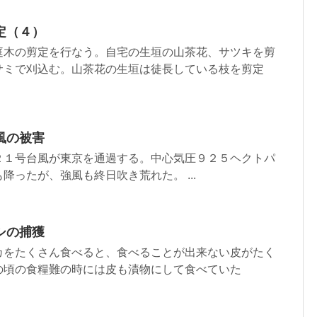
定（４）
庭木の剪定を行なう。自宅の生垣の山茶花、サツキを剪
サミで刈込む。山茶花の生垣は徒長している枝を剪定
風の被害
２１号台風が東京を通過する。中心気圧９２５ヘクトパ
降ったが、強風も終日吹き荒れた。 ...
シの捕獲
カをたくさん食べると、食べることが出来ない皮がたく
の頃の食糧難の時には皮も漬物にして食べていた