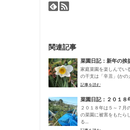
関連記事
菜園日記：新年の挨
家庭菜園を楽しんでい
の干支は「辛丑」(かの
記事を読む
菜園日記：２０１８
２０１８年は５～７月
の菜園に被害をもたら
る...