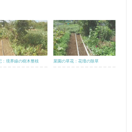
記：境界線の樹木整枝
菜園の草花：花壇の除草