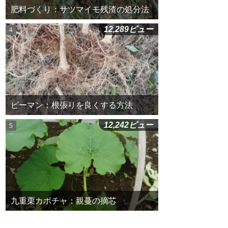
肥料づくり：サツマイモ残渣の処分法
12,289ビュー
ピーマン：根張りを良くする方法
12,242ビュー
九重栗カボチャ：親蔓の摘芯