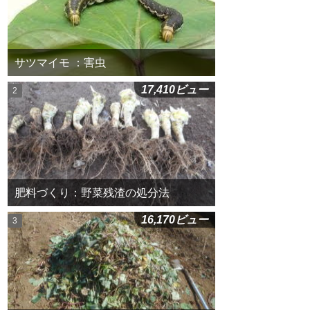
サツマイモ ：害虫
17,410ビュー
肥料づくり：野菜残渣の処分法
16,170ビュー