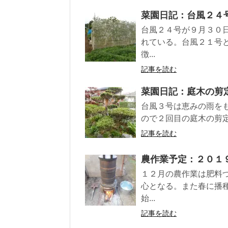
菜園日記：台風２４
台風２４号が９月３０
れている。台風２１号
徴...
記事を読む
菜園日記：庭木の剪
台風３号は恵みの雨を
ので２回目の庭木の剪定を
記事を読む
農作業予定：２０１
１２月の農作業は肥料
心となる。また春に播
始...
記事を読む