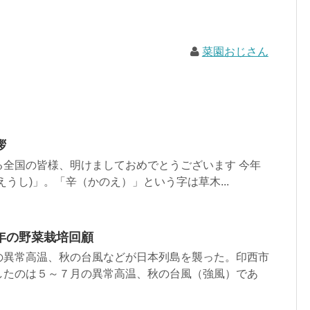
菜園おじさん
拶
る全国の皆様、明けましておめでとうございます 今年
えうし)」。「辛（かのえ）」という字は草木...
年の野菜栽培回顧
の異常高温、秋の台風などが日本列島を襲った。印西市
したのは５～７月の異常高温、秋の台風（強風）であ