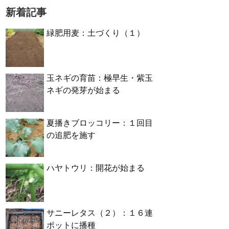
新着記事
緑肥用麦：土づくり（１）
玉ネギの育苗：極早生・紫玉
ネギの発芽が始まる
夏播きブロッコリー：１回目
の追肥を施す
ハヤトウリ：開花が始まる
サニーレタス（２）：１６連
ポットに播種