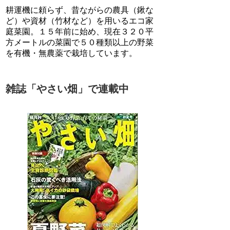
耕運機に頼らず、昔ながらの農具（鍬な
ど）や資材（竹材など）を用いるエコ家
庭菜園。１５年前に始め、現在３２０平
方メートルの菜園で５０種類以上の野菜
を有機・無農薬で栽培しています。
雑誌「やさい畑」で連載中