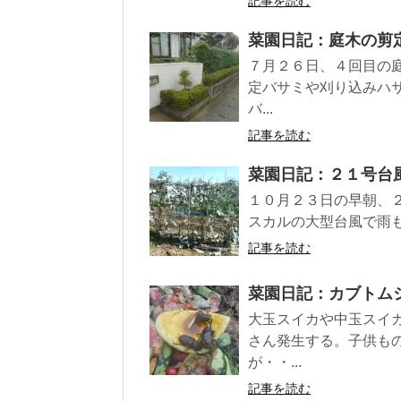
記事を読む
菜園日記：庭木の剪
７月２６日、４回目の
定バサミや刈り込みハ
バ...
記事を読む
菜園日記：２１号台
１０月２３日の早朝、
スカルの大型台風で雨も
記事を読む
菜園日記：カブトム
大玉スイカや中玉スイ
さん発生する。子供も
が・・...
記事を読む