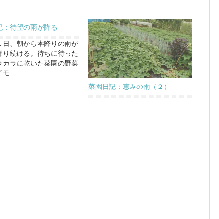
記：待望の雨が降る
１日、朝から本降りの雨が
降り続ける。待ちに待った
ラカラに乾いた菜園の野菜
イモ…
菜園日記：恵みの雨（２）