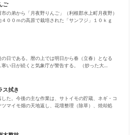
んご
田市の弟から「月夜野りんご」（利根郡水上町月夜野）
約４００ｍの高原で栽培された「サンフジ」１０ｋｇ
後の日である。暦の上では明日から春（立春）となる
寒い日が続くと気象庁が警告する。 （炒った大...
ラス拭き
落した。今後の主な作業は、サトイモの貯蔵、ネギ・コ
サツマイモ畑の天地返し、花壇整理（除草）、焼却処
樹木整枝