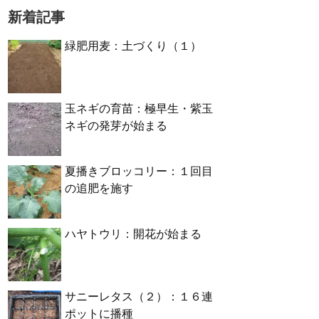
新着記事
緑肥用麦：土づくり（１）
玉ネギの育苗：極早生・紫玉
ネギの発芽が始まる
夏播きブロッコリー：１回目
の追肥を施す
ハヤトウリ：開花が始まる
サニーレタス（２）：１６連
ポットに播種