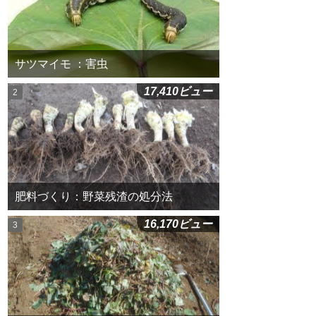
サツマイモ ：害虫
17,410ビュー
肥料づくり：野菜残渣の処分法
16,170ビュー