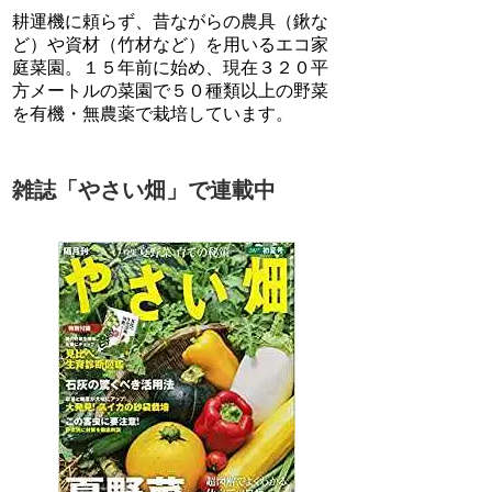
耕運機に頼らず、昔ながらの農具（鍬な
ど）や資材（竹材など）を用いるエコ家
庭菜園。１５年前に始め、現在３２０平
方メートルの菜園で５０種類以上の野菜
を有機・無農薬で栽培しています。
雑誌「やさい畑」で連載中