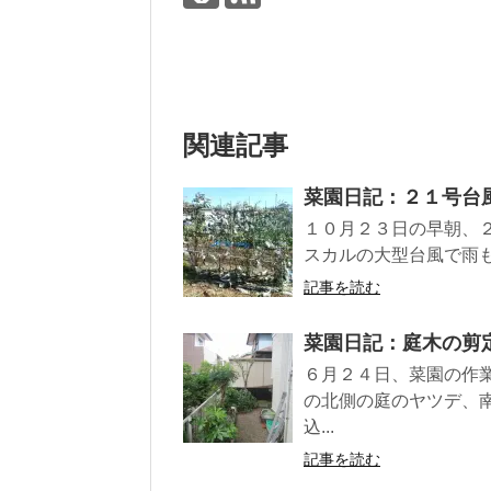
関連記事
菜園日記：２１号台
１０月２３日の早朝、
スカルの大型台風で雨も
記事を読む
菜園日記：庭木の剪
６月２４日、菜園の作
の北側の庭のヤツデ、
込...
記事を読む