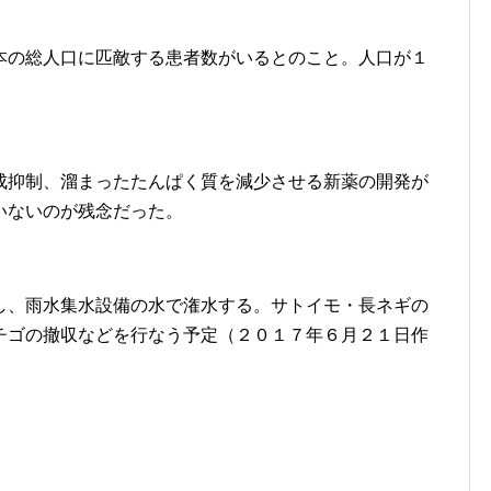
本の総人口に匹敵する患者数がいるとのこと。人口が１
成抑制、溜まったたんぱく質を減少させる新薬の開発が
いないのが残念だった。
し、雨水集水設備の水で潅水する。サトイモ・長ネギの
チゴの撤収などを行なう予定（２０１７年６月２１日作