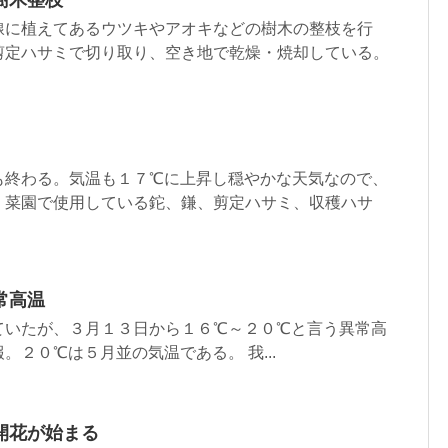
線に植えてあるウツキやアオキなどの樹木の整枝を行
剪定ハサミで切り取り、空き地で乾燥・焼却している。
も終わる。気温も１７℃に上昇し穏やかな天気なので、
。菜園で使用している鉈、鎌、剪定ハサミ、収穫ハサ
常高温
ていたが、３月１３日から１６℃～２０℃と言う異常高
。２０℃は５月並の気温である。 我...
開花が始まる