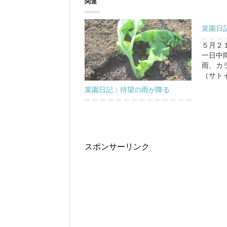
関連
菜園日
５月２
一日中
雨、カ
（サト
菜園日記：待望の雨が降る
スポンサーリンク