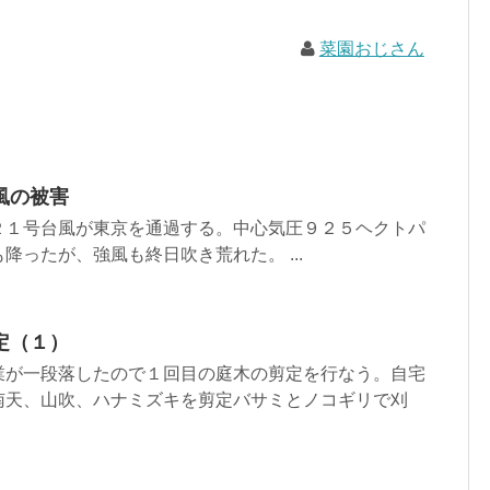
菜園おじさん
風の被害
２１号台風が東京を通過する。中心気圧９２５ヘクトパ
降ったが、強風も終日吹き荒れた。 ...
定（１）
業が一段落したので１回目の庭木の剪定を行なう。自宅
南天、山吹、ハナミズキを剪定バサミとノコギリで刈