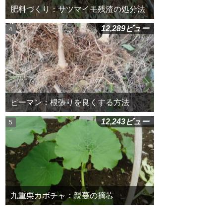
肥料づくり：サツマイモ残渣の処分法
12,289ビュー
ピーマン：根張りを良くする方法
12,243ビュー
九重栗カボチャ：親蔓の摘芯