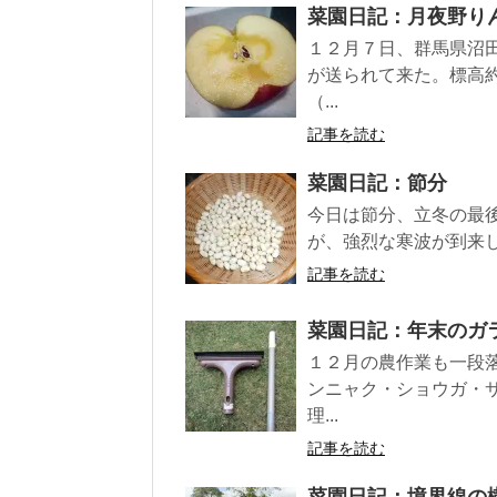
菜園日記：月夜野り
１２月７日、群馬県沼
が送られて来た。標高
（...
記事を読む
菜園日記：節分
今日は節分、立冬の最
が、強烈な寒波が到来し
記事を読む
菜園日記：年末のガ
１２月の農作業も一段
ンニャク・ショウガ・
理...
記事を読む
菜園日記：境界線の