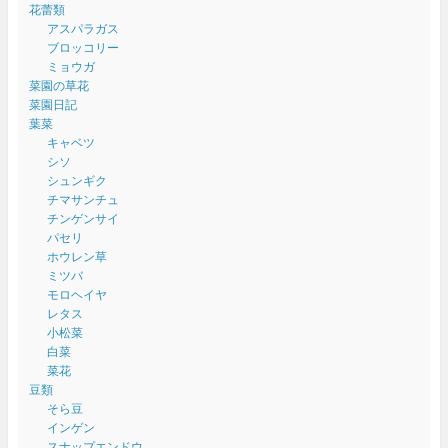
花蕾類
アスパラガス
ブロッコリー
ミョウガ
菜園の草花
菜園日記
葉菜
キャベツ
シソ
シュンギク
チマサンチュ
チンゲンサイ
パセリ
ホウレン草
ミツバ
モロヘイヤ
レタス
小松菜
白菜
菜花
豆類
そら豆
インゲン
スナップエンドウ