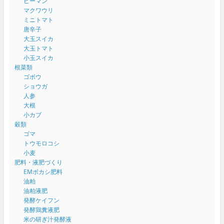
ピーマン
マクワウリ
ミニトマト
唐辛子
大玉スイカ
大玉トマト
小玉スイカ
根菜類
ゴボウ
ショウガ
人参
大根
小カブ
穀類
ゴマ
トウモロコシ
小麦
肥料・液肥づくり
EMボカシ肥料
油粕
油粕液肥
発酵ケイフン
発酵鶏糞液肥
米の研ぎ汁発酵液