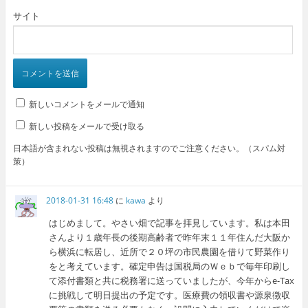
サイト
新しいコメントをメールで通知
新しい投稿をメールで受け取る
日本語が含まれない投稿は無視されますのでご注意ください。（スパム対
策）
2018-01-31 16:48
に
kawa
より
はじめまして。やさい畑で記事を拝見しています。私は本田
さんより１歳年長の後期高齢者で昨年末１１年住んだ大阪か
ら横浜に転居し、近所で２０坪の市民農園を借りて野菜作り
をと考えています。確定申告は国税局のＷｅｂで毎年印刷し
て添付書類と共に税務署に送っていましたが、今年からe-Tax
に挑戦して明日提出の予定です。医療費の領収書や源泉徴収