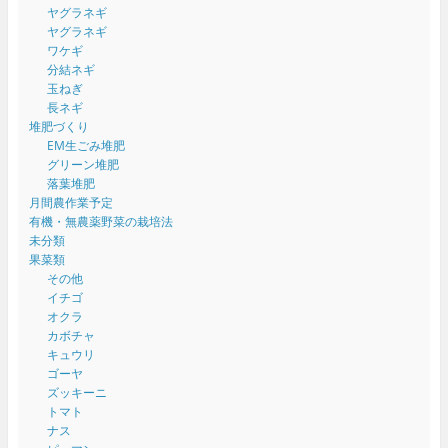
ヤグラネギ
ヤグラネギ
ワケギ
分結ネギ
玉ねぎ
長ネギ
堆肥づくり
EM生ごみ堆肥
グリーン堆肥
落葉堆肥
月間農作業予定
有機・無農薬野菜の栽培法
未分類
果菜類
その他
イチゴ
オクラ
カボチャ
キュウリ
ゴーヤ
ズッキーニ
トマト
ナス