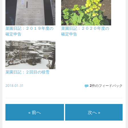
菜園日記：２０１９年度の
菜園日記：２０２０年度の
確定申告
確定申告
菜園日記：２回目の積雪
2018-01-31
2
件のフィードバック
« 前へ
次へ »