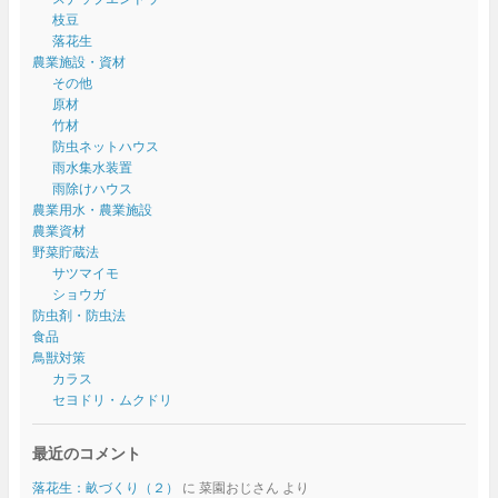
枝豆
落花生
農業施設・資材
その他
原材
竹材
防虫ネットハウス
雨水集水装置
雨除けハウス
農業用水・農業施設
農業資材
野菜貯蔵法
サツマイモ
ショウガ
防虫剤・防虫法
食品
鳥獣対策
カラス
セヨドリ・ムクドリ
最近のコメント
落花生：畝づくり（２）
に
菜園おじさん
より