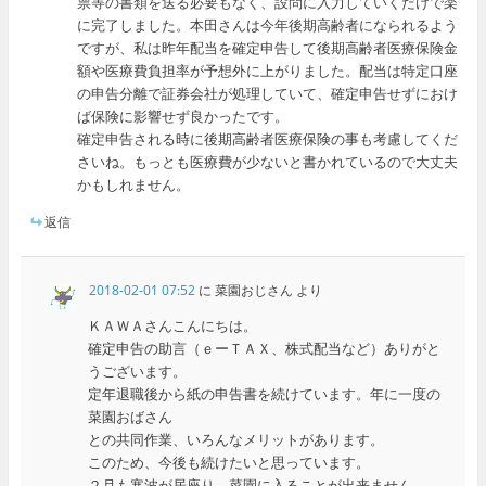
票等の書類を送る必要もなく、設問に入力していくだけで楽
に完了しました。本田さんは今年後期高齢者になられるよう
ですが、私は昨年配当を確定申告して後期高齢者医療保険金
額や医療費負担率が予想外に上がりました。配当は特定口座
の申告分離で証券会社が処理していて、確定申告せずにおけ
ば保険に影響せず良かったです。
確定申告される時に後期高齢者医療保険の事も考慮してくだ
さいね。もっとも医療費が少ないと書かれているので大丈夫
かもしれません。
返信
2018-02-01 07:52
に
菜園おじさん
より
ＫＡＷＡさんこんにちは。
確定申告の助言（ｅーＴＡＸ、株式配当など）ありがと
うございます。
定年退職後から紙の申告書を続けています。年に一度の
菜園おばさん
との共同作業、いろんなメリットがあります。
このため、今後も続けたいと思っています。
２月も寒波が居座り、菜園に入ることが出来ません。