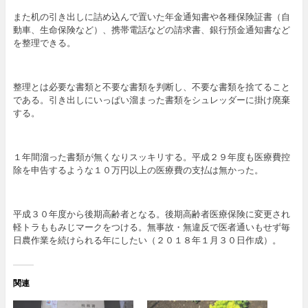
また机の引き出しに詰め込んで置いた年金通知書や各種保険証書（自
動車、生命保険など）、携帯電話などの請求書、銀行預金通知書など
を整理できる。
整理とは必要な書類と不要な書類を判断し、不要な書類を捨てること
である。引き出しにいっぱい溜まった書類をシュレッダーに掛け廃棄
する。
１年間溜った書類が無くなりスッキリする。平成２９年度も医療費控
除を申告するような１０万円以上の医療費の支払は無かった。
平成３０年度から後期高齢者となる。後期高齢者医療保険に変更され
軽トラももみじマークをつける。無事故・無違反で医者通いもせず毎
日農作業を続けられる年にしたい（２０１８年１月３０日作成）。
関連