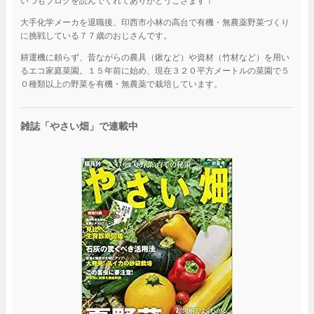
いつもブログを読んでくれてありがとうござます！
大手化学メーカを退職後、印西市小林の高台で有機・無農薬野菜づくり
に挑戦している７７歳のおじさんです。
耕運機に頼らず、昔ながらの農具（鍬など）や資材（竹材など）を用い
るエコ家庭菜園。１５年前に始め、現在３２０平方メートルの菜園で５
０種類以上の野菜を有機・無農薬で栽培しています。
雑誌「やさい畑」で連載中