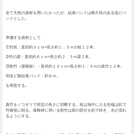
全て天然の資材を用いたかったが、結束バンドは耐久性のある塩ビバ
ンドとした。
準備する資材として
①竹杭：直径約５ｃｍ×長さ約１．５ｍの杭１２本。
➁竹の梁：直径約６ｃｍ×長さ約２．５ｍ梁２本。
③割竹（屋根材）：直径約１０ｃｍ×長さ約１．４ｍの真竹１２本。
④塩ビ製結束バンド：約６ｍ。
を用意する。
真竹をノコギリで所定の長さに切断する。杭は地中に入る先端は鉈で
竹槍状に削る。屋根材に用いる割竹は節の部分を鉈で砕き、水が流れ
るようにする。