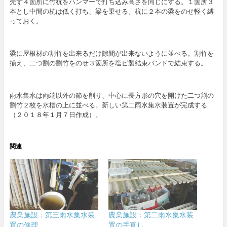
先ず４箇所に竹杭をハンマーで打ち込み高さを同じにする。１箇所３
本とし中間の杭は低く打ち、梁を乗せる。杭に２本の梁をのせ軽く縛
っておく。
梁に屋根材の割竹を出来るだけ隙間が出来ないように並べる。割竹を
揃え、二つ割の割竹をのせ３箇所を塩ビ製結束バンドで結束する。
雨水集水は両端以外の節を削り、中心に長方形の穴を開けた二つ割の
割竹２枚を水槽の上に並べる。新しい第二雨水集水装置が完成する
（２０１８年１月７日作成）。
関連
農業施設：第三雨水集水装
農業施設：第二雨水集水装
置の修理
置の手直し