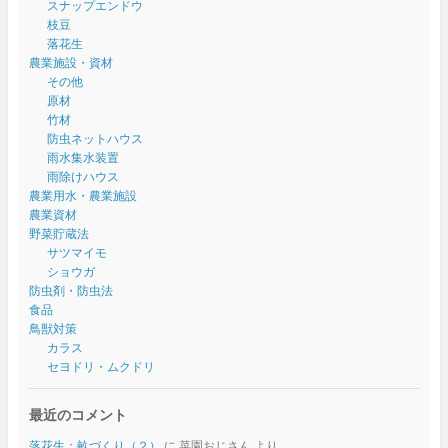
スナップエンドウ
枝豆
落花生
農業施設・資材
その他
原材
竹材
防虫ネットハウス
雨水集水装置
雨除けハウス
農業用水・農業施設
農業資材
野菜貯蔵法
サツマイモ
ショウガ
防虫剤・防虫法
食品
鳥獣対策
カラス
セヨドリ・ムクドリ
最近のコメント
落花生：畝づくり（２）
に
菜園おじさん
より