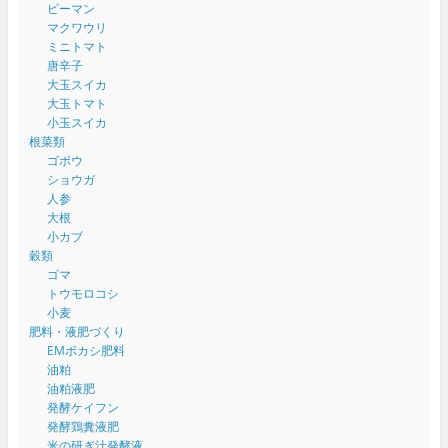
ピーマン
マクワウリ
ミニトマト
唐辛子
大玉スイカ
大玉トマト
小玉スイカ
根菜類
ゴボウ
ショウガ
人参
大根
小カブ
穀類
ゴマ
トウモロコシ
小麦
肥料・液肥づくり
EMボカシ肥料
油粕
油粕液肥
発酵ケイフン
発酵鶏糞液肥
米の研ぎ汁発酵液