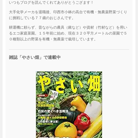
いつもブログを読んでくれてありがとうござます！
大手化学メーカを退職後、印西市小林の高台で有機・無農薬野菜づくり
に挑戦している７７歳のおじさんです。
耕運機に頼らず、昔ながらの農具（鍬など）や資材（竹材など）を用い
るエコ家庭菜園。１５年前に始め、現在３２０平方メートルの菜園で５
０種類以上の野菜を有機・無農薬で栽培しています。
雑誌「やさい畑」で連載中