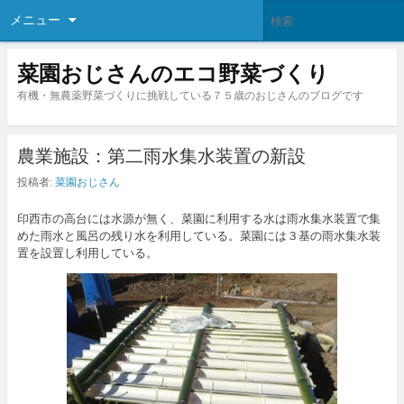
メニュー
菜園おじさんのエコ野菜づくり
有機・無農薬野菜づくりに挑戦している７５歳のおじさんのブログです
農業施設：第二雨水集水装置の新設
投稿者:
菜園おじさん
印西市の高台には水源が無く、菜園に利用する水は雨水集水装置で集
めた雨水と風呂の残り水を利用している。菜園には３基の雨水集水装
置を設置し利用している。