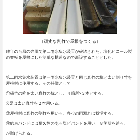
（頑丈な割竹で屋根をつくる）
昨年の台風の強風で第二雨水集水装置が破壊された。塩化ビニール製
の並板を屋根にした簡単な構造なので新設することとした。
第二雨水集水装置は第一雨水集水装置と同じ真竹の杭と太い割り竹を
屋根材に使用する。その特徴として
①篠竹の杭を太い真竹の杭とし、４箇所×３本とする。
➁梁は太い真竹を２本用いる。
③屋根材に真竹の割竹を用いる。多少の雨漏れは我慢する。
④結束バンドには耐久性のある塩ビバンドを用い、８箇所を縛る。
が挙げられる。