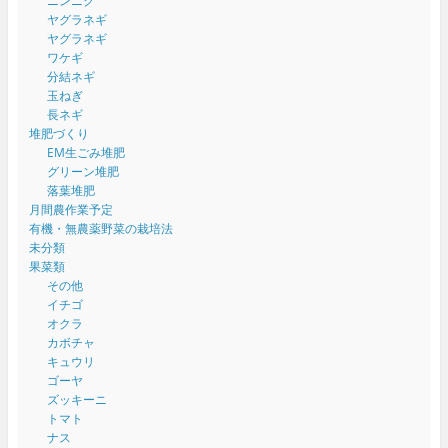
ニンニク
ヤグラネギ
ヤグラネギ
ワケギ
分結ネギ
玉ねぎ
長ネギ
堆肥づくり
EM生ごみ堆肥
グリーン堆肥
落葉堆肥
月間農作業予定
有機・無農薬野菜の栽培法
未分類
果菜類
その他
イチゴ
オクラ
カボチャ
キュウリ
ゴーヤ
ズッキーニ
トマト
ナス