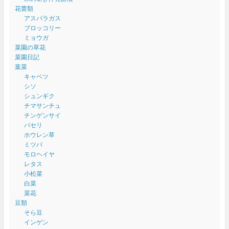
花蕾類
アスパラガス
ブロッコリー
ミョウガ
菜園の草花
菜園日記
葉菜
キャベツ
シソ
シュンギク
チマサンチュ
チンゲンサイ
パセリ
ホウレン草
ミツバ
モロヘイヤ
レタス
小松菜
白菜
菜花
豆類
そら豆
インゲン