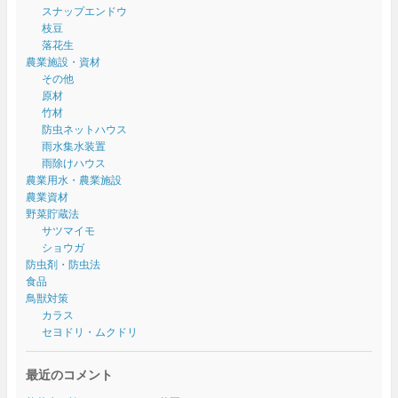
スナップエンドウ
枝豆
落花生
農業施設・資材
その他
原材
竹材
防虫ネットハウス
雨水集水装置
雨除けハウス
農業用水・農業施設
農業資材
野菜貯蔵法
サツマイモ
ショウガ
防虫剤・防虫法
食品
鳥獣対策
カラス
セヨドリ・ムクドリ
最近のコメント