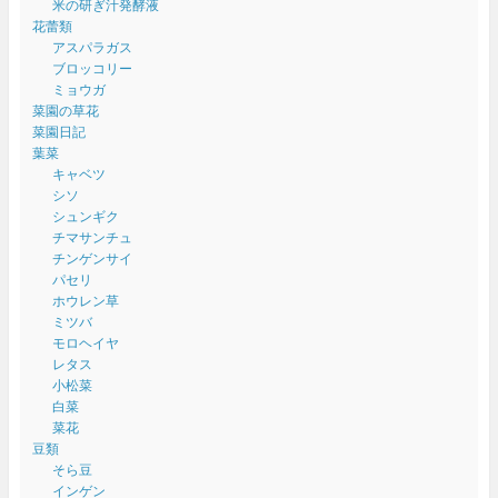
米の研ぎ汁発酵液
花蕾類
アスパラガス
ブロッコリー
ミョウガ
菜園の草花
菜園日記
葉菜
キャベツ
シソ
シュンギク
チマサンチュ
チンゲンサイ
パセリ
ホウレン草
ミツバ
モロヘイヤ
レタス
小松菜
白菜
菜花
豆類
そら豆
インゲン