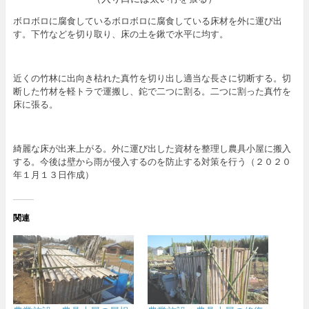
ボロボロに腐食しているボロボロに腐食している床材を外に運び出
す。下竹などを切り取り、床の土を鍬で水平に均す。
近くの竹林に出向き枯れた真竹を切り出し適当な長さに切断する。切
断した竹材を軽トラで運搬し、鉈で二つに割る。二つに割った真竹を
床に張る。
綺麗な床が出来上がる。外に運び出した資材を整理し農具小屋に搬入
する。今後は壁から雨が侵入するのを防止する対策を行う（２０２０
年１月１３日作成）
関連