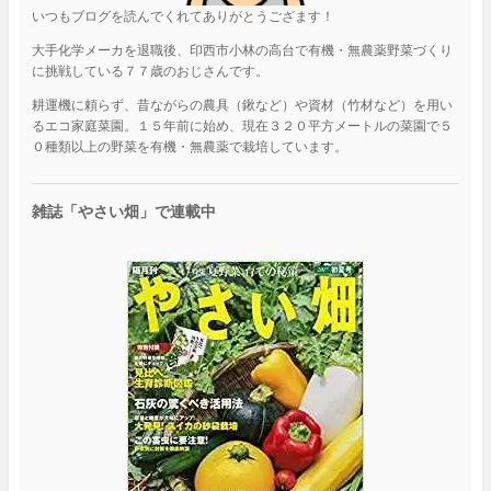
いつもブログを読んでくれてありがとうござます！
大手化学メーカを退職後、印西市小林の高台で有機・無農薬野菜づくり
に挑戦している７７歳のおじさんです。
耕運機に頼らず、昔ながらの農具（鍬など）や資材（竹材など）を用い
るエコ家庭菜園。１５年前に始め、現在３２０平方メートルの菜園で５
０種類以上の野菜を有機・無農薬で栽培しています。
雑誌「やさい畑」で連載中