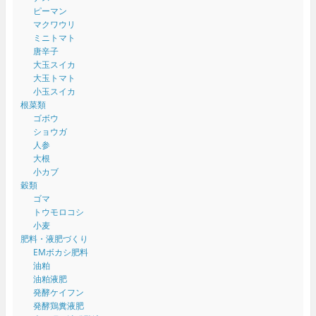
ピーマン
マクワウリ
ミニトマト
唐辛子
大玉スイカ
大玉トマト
小玉スイカ
根菜類
ゴボウ
ショウガ
人参
大根
小カブ
穀類
ゴマ
トウモロコシ
小麦
肥料・液肥づくり
EMボカシ肥料
油粕
油粕液肥
発酵ケイフン
発酵鶏糞液肥