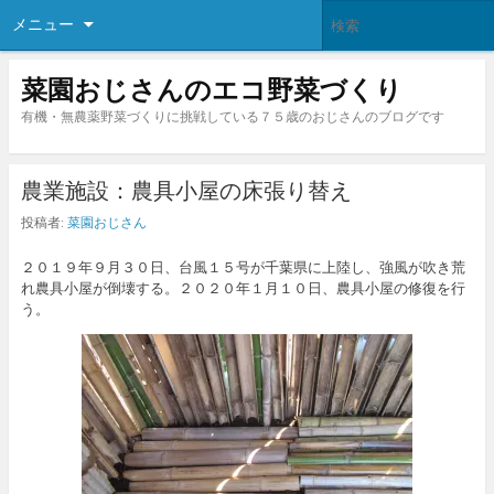
メニュー
菜園おじさんのエコ野菜づくり
有機・無農薬野菜づくりに挑戦している７５歳のおじさんのブログです
農業施設：農具小屋の床張り替え
投稿者:
菜園おじさん
２０１９年９月３０日、台風１５号が千葉県に上陸し、強風が吹き荒
れ農具小屋が倒壊する。２０２０年１月１０日、農具小屋の修復を行
う。