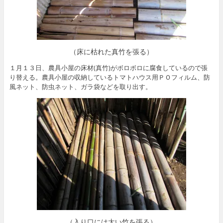
（床に枯れた真竹を張る）
１月１３日、農具小屋の床材(真竹)がボロボロに腐食しているので張
り替える。農具小屋の収納しているトマトハウス用ＰＯフィルム、防
風ネット、防虫ネット、ガラ袋などを取り出す。
（入り口には太い竹を張る）