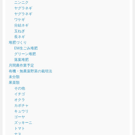
ニンニク
ヤグラネギ
ヤグラネギ
ワケギ
分結ネギ
玉ねぎ
長ネギ
堆肥づくり
EM生ごみ堆肥
グリーン堆肥
落葉堆肥
月間農作業予定
有機・無農薬野菜の栽培法
未分類
果菜類
その他
イチゴ
オクラ
カボチャ
キュウリ
ゴーヤ
ズッキーニ
トマト
ナス