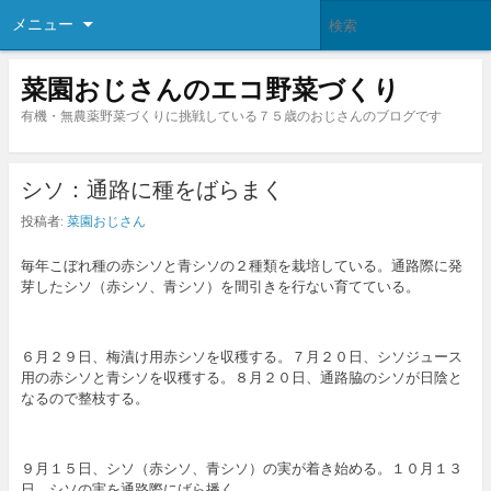
メニュー
菜園おじさんのエコ野菜づくり
有機・無農薬野菜づくりに挑戦している７５歳のおじさんのブログです
シソ：通路に種をばらまく
投稿者:
菜園おじさん
毎年こぼれ種の赤シソと青シソの２種類を栽培している。通路際に発
芽したシソ（赤シソ、青シソ）を間引きを行ない育てている。
６月２９日、梅漬け用赤シソを収穫する。７月２０日、シソジュース
用の赤シソと青シソを収穫する。８月２０日、通路脇のシソが日陰と
なるので整枝する。
９月１５日、シソ（赤シソ、青シソ）の実が着き始める。１０月１３
日、シソの実を通路際にばら播く。