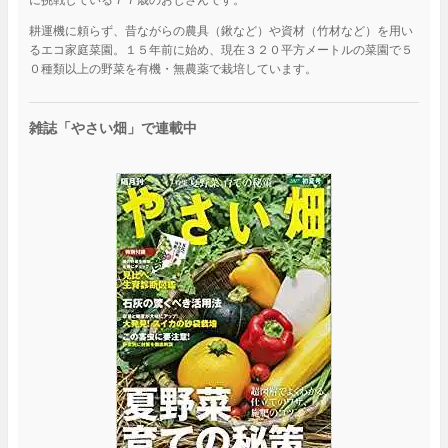
耕運機に頼らず、昔ながらの農具（鍬など）や資材（竹材など）を用い
るエコ家庭菜園。１５年前に始め、現在３２０平方メートルの菜園で５
０種類以上の野菜を有機・無農薬で栽培しています。
雑誌「やさい畑」で連載中