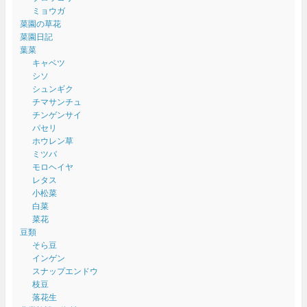
ミョウガ
菜園の草花
菜園日記
葉菜
キャベツ
シソ
シュンギク
チマサンチュ
チンゲンサイ
パセリ
ホウレン草
ミツバ
モロヘイヤ
レタス
小松菜
白菜
菜花
豆類
そら豆
インゲン
スナップエンドウ
枝豆
落花生