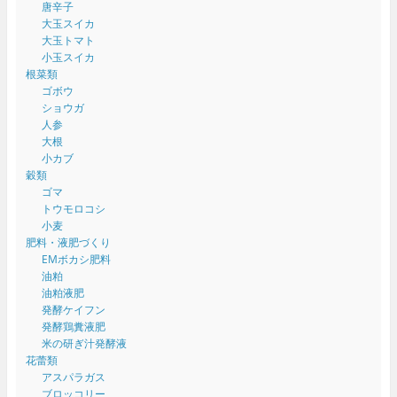
唐辛子
大玉スイカ
大玉トマト
小玉スイカ
根菜類
ゴボウ
ショウガ
人参
大根
小カブ
穀類
ゴマ
トウモロコシ
小麦
肥料・液肥づくり
EMボカシ肥料
油粕
油粕液肥
発酵ケイフン
発酵鶏糞液肥
米の研ぎ汁発酵液
花蕾類
アスパラガス
ブロッコリー