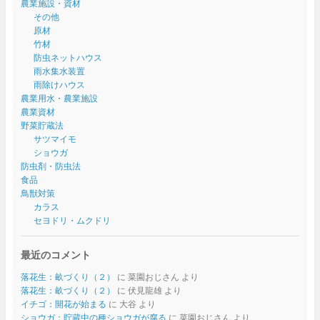
農業施設・資材
その他
原材
竹材
防虫ネットハウス
雨水集水装置
雨除けハウス
農業用水・農業施設
農業資材
野菜貯蔵法
サツマイモ
ショウガ
防虫剤・防虫法
食品
鳥獣対策
カラス
セヨドリ・ムクドリ
最近のコメント
落花生：畝づくり（２）
に
菜園おじさん
より
落花生：畝づくり（２）
に
伏見龍雄
より
イチゴ：開花が始まる
に
大谷
より
ショウガ：貯蔵中の種ショウガが腐る
に
菜園おじさん
より