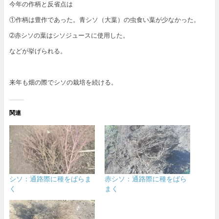
今年の作柄と反省点は
①作柄は豊作であった。青シソ（大葉）の虫食い葉が少なかった。
➁赤シソの葉はシソジュースに使用した。
などが挙げられる。
来年も畑の際でシソの栽培を続ける。
関連
シソ：通路際に種をばらま
赤シソ：通路際に種をばら
く
まく