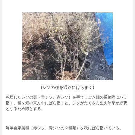
(シソの種を通路にばらまく)
乾燥したシソの実（青シソ、赤シソ）を手でしごき畑の通路際にバラ
播く。種を畑の真ん中にばら播くと、シソがたくさん生え除草が必要
となるため際とする。
毎年自家製種（赤シソ、青シソの２種類）を秋にばら播いている。