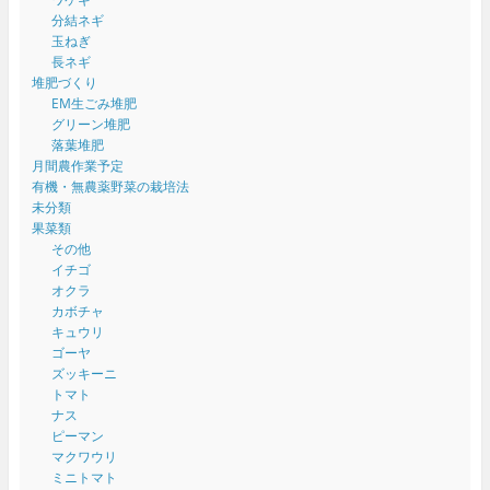
分結ネギ
玉ねぎ
長ネギ
堆肥づくり
EM生ごみ堆肥
グリーン堆肥
落葉堆肥
月間農作業予定
有機・無農薬野菜の栽培法
未分類
果菜類
その他
イチゴ
オクラ
カボチャ
キュウリ
ゴーヤ
ズッキーニ
トマト
ナス
ピーマン
マクワウリ
ミニトマト