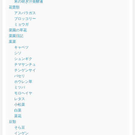
米の研ぎ汁発酵液
花蕾類
アスパラガス
ブロッコリー
ミョウガ
菜園の草花
菜園日記
葉菜
キャベツ
シソ
シュンギク
チマサンチュ
チンゲンサイ
パセリ
ホウレン草
ミツバ
モロヘイヤ
レタス
小松菜
白菜
菜花
豆類
そら豆
インゲン