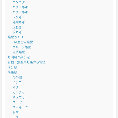
ニンニク
ヤグラネギ
ヤグラネギ
ワケギ
分結ネギ
玉ねぎ
長ネギ
堆肥づくり
EM生ごみ堆肥
グリーン堆肥
落葉堆肥
月間農作業予定
有機・無農薬野菜の栽培法
未分類
果菜類
その他
イチゴ
オクラ
カボチャ
キュウリ
ゴーヤ
ズッキーニ
トマト
ナス