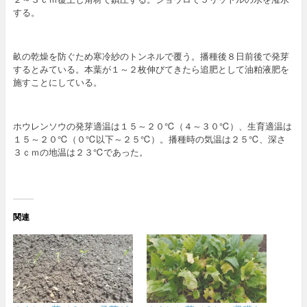
する。
畝の乾燥を防ぐため寒冷紗のトンネルで覆う。播種後８日前後で発芽
するとみている。本葉が１～２枚伸びてきたら追肥として油粕液肥を
施すことにしている。
ホウレンソウの発芽適温は１５～２０℃（４～３０℃）、生育適温は
１５～２０℃（０℃以下～２５℃）。播種時の気温は２５℃、深さ
３ｃｍの地温は２３℃であった。
関連