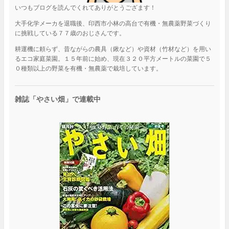
いつもブログを読んでくれてありがとうござます！
大手化学メーカを退職後、印西市小林の高台で有機・無農薬野菜づくり
に挑戦している７７歳のおじさんです。
耕運機に頼らず、昔ながらの農具（鍬など）や資材（竹材など）を用い
るエコ家庭菜園。１５年前に始め、現在３２０平方メートルの菜園で５
０種類以上の野菜を有機・無農薬で栽培しています。
雑誌「やさい畑」で連載中