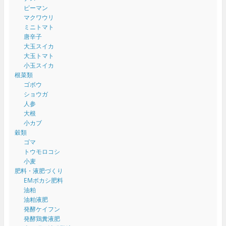
ピーマン
マクワウリ
ミニトマト
唐辛子
大玉スイカ
大玉トマト
小玉スイカ
根菜類
ゴボウ
ショウガ
人参
大根
小カブ
穀類
ゴマ
トウモロコシ
小麦
肥料・液肥づくり
EMボカシ肥料
油粕
油粕液肥
発酵ケイフン
発酵鶏糞液肥