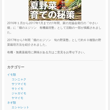
2016年１月から2017年1月までの1年間、家の光協会発行の「やさい
畑」に「畑のエジソン 有機栽培塾」として活動の一部が掲載されまし
た。
2017年から1年間「畑のエジソン 旬の野菜塾」として約６０種類の野
菜栽培方法を紹介されました。
有機・無農薬栽培に興味がある方はご意見をお寄せ下さい。
カテゴリー
イモ類
コンニャク
サツマイモ
サトイモ
ジャガイモ
ヤマイモ
ネギ類
エシャレット