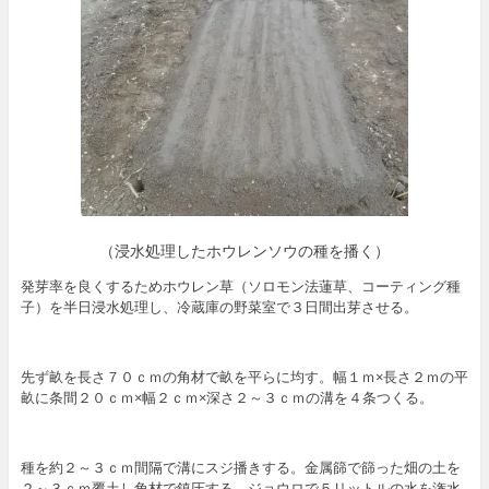
（浸水処理したホウレンソウの種を播く）
発芽率を良くするためホウレン草（ソロモン法蓮草、コーティング種
子）を半日浸水処理し、冷蔵庫の野菜室で３日間出芽させる。
先ず畝を長さ７０ｃｍの角材で畝を平らに均す。幅１ｍ×長さ２ｍの平
畝に条間２０ｃｍ×幅２ｃｍ×深さ２～３ｃｍの溝を４条つくる。
種を約２～３ｃｍ間隔で溝にスジ播きする。金属篩で篩った畑の土を
２～３ｃｍ覆土し角材で鎮圧する。ジョウロで５リットルの水を潅水