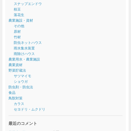
スナップエンドウ
枝豆
落花生
農業施設・資材
その他
原材
竹材
防虫ネットハウス
雨水集水装置
雨除けハウス
農業用水・農業施設
農業資材
野菜貯蔵法
サツマイモ
ショウガ
防虫剤・防虫法
食品
鳥獣対策
カラス
セヨドリ・ムクドリ
最近のコメント