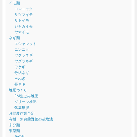
イモ類
コンニャク
サツマイモ
サトイモ
ジャガイモ
ヤマイモ
ネギ類
エシャレット
ニンニク
ヤグラネギ
ヤグラネギ
ワケギ
分結ネギ
玉ねぎ
長ネギ
堆肥づくり
EM生ごみ堆肥
グリーン堆肥
落葉堆肥
月間農作業予定
有機・無農薬野菜の栽培法
未分類
果菜類
その他