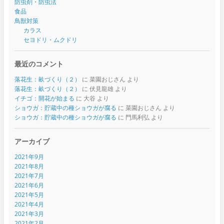
防虫剤・防虫法
食品
鳥獣対策
カラス
セヨドリ・ムクドリ
最近のコメント
落花生：畝づくり（２）
に
菜園おじさん
より
落花生：畝づくり（２）
に
伏見龍雄
より
イチゴ：開花が始まる
に
大谷
より
ショウガ：貯蔵中の種ショウガが腐る
に
菜園おじさん
より
ショウガ：貯蔵中の種ショウガが腐る
に
門馬利弘
より
アーカイブ
2021年9月
2021年8月
2021年7月
2021年6月
2021年5月
2021年4月
2021年3月
2021年2月