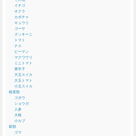
イチゴ
オクラ
カボチャ
キュウリ
ゴーヤ
ズッキーニ
トマト
ナス
ピーマン
マクワウリ
ミニトマト
唐辛子
大玉スイカ
大玉トマト
小玉スイカ
根菜類
ゴボウ
ショウガ
人参
大根
小カブ
穀類
ゴマ