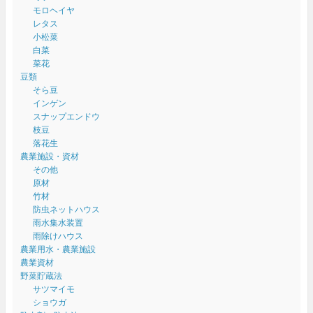
モロヘイヤ
レタス
小松菜
白菜
菜花
豆類
そら豆
インゲン
スナップエンドウ
枝豆
落花生
農業施設・資材
その他
原材
竹材
防虫ネットハウス
雨水集水装置
雨除けハウス
農業用水・農業施設
農業資材
野菜貯蔵法
サツマイモ
ショウガ