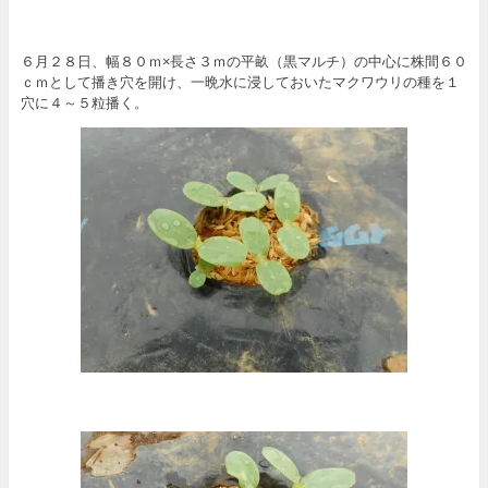
６月２８日、幅８０ｍ×長さ３ｍの平畝（黒マルチ）の中心に株間６０
ｃｍとして播き穴を開け、一晩水に浸しておいたマクワウリの種を１
穴に４～５粒播く。