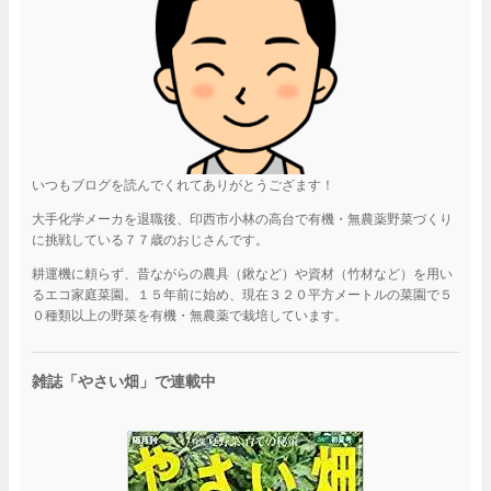
いつもブログを読んでくれてありがとうござます！
大手化学メーカを退職後、印西市小林の高台で有機・無農薬野菜づくり
に挑戦している７７歳のおじさんです。
耕運機に頼らず、昔ながらの農具（鍬など）や資材（竹材など）を用い
るエコ家庭菜園。１５年前に始め、現在３２０平方メートルの菜園で５
０種類以上の野菜を有機・無農薬で栽培しています。
雑誌「やさい畑」で連載中