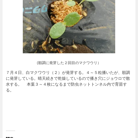
(順調に発芽した２回目のマクワウリ）
７月４日、白マクワウリ（２）が発芽する。４～５粒播いたが、順調
に発芽している。晴天続きで乾燥しているので播き穴にジョウロで散
水する。 本葉３～４枚になるまで防虫ネットトンネル内で育苗す
る。