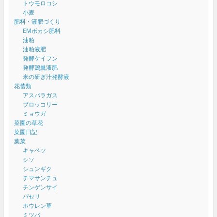
トウモロコシ
小麦
肥料・液肥づくり
EMボカシ肥料
油粕
油粕液肥
発酵ケイフン
発酵鶏糞液肥
米の研ぎ汁発酵液
花蕾類
アスパラガス
ブロッコリー
ミョウガ
菜園の草花
菜園日記
葉菜
キャベツ
シソ
シュンギク
チマサンチュ
チンゲンサイ
パセリ
ホウレン草
ミツバ