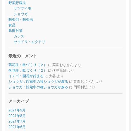
野菜貯蔵法
サツマイモ
ショウガ
防虫剤・防虫法
食品
鳥獣対策
カラス
セヨドリ・ムクドリ
最近のコメント
落花生：畝づくり（２）
に
菜園おじさん
より
落花生：畝づくり（２）
に
伏見龍雄
より
イチゴ：開花が始まる
に
大谷
より
ショウガ：貯蔵中の種ショウガが腐る
に
菜園おじさん
より
ショウガ：貯蔵中の種ショウガが腐る
に
門馬利弘
より
アーカイブ
2021年9月
2021年8月
2021年7月
2021年6月