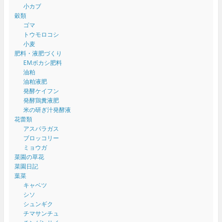
小カブ
穀類
ゴマ
トウモロコシ
小麦
肥料・液肥づくり
EMボカシ肥料
油粕
油粕液肥
発酵ケイフン
発酵鶏糞液肥
米の研ぎ汁発酵液
花蕾類
アスパラガス
ブロッコリー
ミョウガ
菜園の草花
菜園日記
葉菜
キャベツ
シソ
シュンギク
チマサンチュ