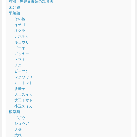
有機・無農薬野菜の栽培法
未分類
果菜類
その他
イチゴ
オクラ
カボチャ
キュウリ
ゴーヤ
ズッキーニ
トマト
ナス
ピーマン
マクワウリ
ミニトマト
唐辛子
大玉スイカ
大玉トマト
小玉スイカ
根菜類
ゴボウ
ショウガ
人参
大根