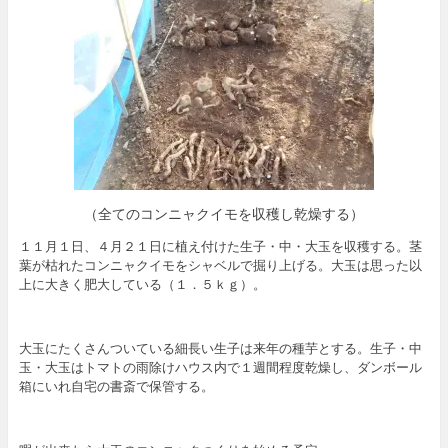
（全てのコンニャクイモを収穫し乾燥する）
１１月１日、４月２１日に植え付けた生子・中・大玉を収穫する。茎
葉が枯れたコンニャクイモをシャベルで掘り上げる。大玉は思った以
上に大きく肥大している（１．５ｋｇ）。
大玉にたくさんついている細長い生子は来年の種芋とする。生子・中
玉・大玉はトマトの雨除けハウス内で１週間程度乾燥し、ダンボール
箱にいれ自宅の書斎で保管する。