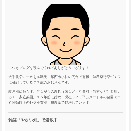
いつもブログを読んでくれてありがとうござます！
大手化学メーカを退職後、印西市小林の高台で有機・無農薬野菜づくり
に挑戦している７７歳のおじさんです。
耕運機に頼らず、昔ながらの農具（鍬など）や資材（竹材など）を用い
るエコ家庭菜園。１５年前に始め、現在３２０平方メートルの菜園で５
０種類以上の野菜を有機・無農薬で栽培しています。
雑誌「やさい畑」で連載中