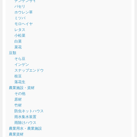
チンゲンサイ
パセリ
ホウレン草
ミツバ
モロヘイヤ
レタス
小松菜
白菜
菜花
豆類
そら豆
インゲン
スナップエンドウ
枝豆
落花生
農業施設・資材
その他
原材
竹材
防虫ネットハウス
雨水集水装置
雨除けハウス
農業用水・農業施設
農業資材