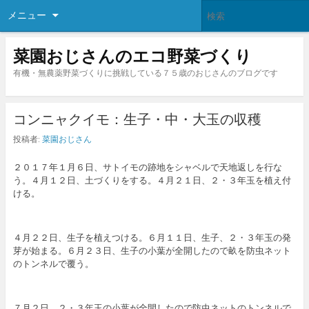
メニュー
菜園おじさんのエコ野菜づくり
有機・無農薬野菜づくりに挑戦している７５歳のおじさんのブログです
コンニャクイモ：生子・中・大玉の収穫
投稿者:
菜園おじさん
２０１７年１月６日、サトイモの跡地をシャベルで天地返しを行な
う。４月１２日、土づくりをする。４月２１日、２・３年玉を植え付
ける。
４月２２日、生子を植えつける。６月１１日、生子、２・３年玉の発
芽が始まる。６月２３日、生子の小葉が全開したので畝を防虫ネット
のトンネルで覆う。
７月２日、２・３年玉の小葉が全開したので防虫ネットのトンネルで