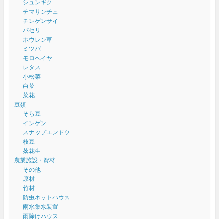
シュンギク
チマサンチュ
チンゲンサイ
パセリ
ホウレン草
ミツバ
モロヘイヤ
レタス
小松菜
白菜
菜花
豆類
そら豆
インゲン
スナップエンドウ
枝豆
落花生
農業施設・資材
その他
原材
竹材
防虫ネットハウス
雨水集水装置
雨除けハウス