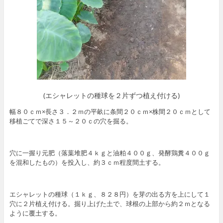
(エシャレットの種球を２片ずつ植え付ける)
幅８０ｃｍ×長さ３．２ｍの平畝に条間２０ｃｍ×株間２０ｃｍとして
移植ごてで深さ１５～２０ｃの穴を掘る。
穴に一握り元肥（落葉堆肥４ｋｇと油粕４００ｇ、発酵鶏糞４００ｇ
を混和したもの）を投入し、約３ｃｍ程度間土する。
エシャレットの種球（１ｋｇ、８２８円）を芽の出る方を上にして１
穴に２片植え付ける。掘り上げた土で、球根の上部から約２ｍとなる
ように覆土する。