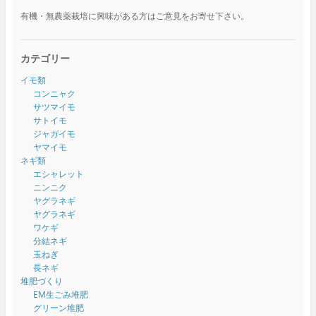
有機・無農薬栽培に興味がある方はご意見をお寄せ下さい。
カテゴリー
イモ類
コンニャク
サツマイモ
サトイモ
ジャガイモ
ヤマイモ
ネギ類
エシャレット
ニンニク
ヤグラネギ
ヤグラネギ
ワケギ
分結ネギ
玉ねぎ
長ネギ
堆肥づくり
EM生ごみ堆肥
グリーン堆肥