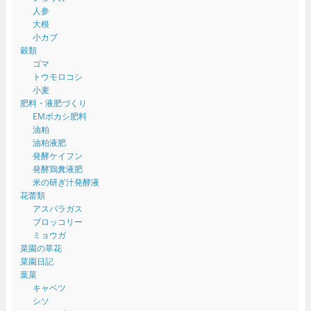
人参
大根
小カブ
穀類
ゴマ
トウモロコシ
小麦
肥料・液肥づくり
EMボカシ肥料
油粕
油粕液肥
発酵ケイフン
発酵鶏糞液肥
米の研ぎ汁発酵液
花蕾類
アスパラガス
ブロッコリー
ミョウガ
菜園の草花
菜園日記
葉菜
キャベツ
シソ