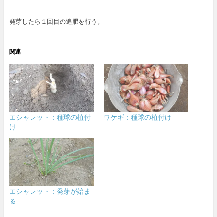
発芽したら１回目の追肥を行う。
関連
エシャレット：種球の植付
ワケギ：種球の植付け
け
エシャレット：発芽が始ま
る