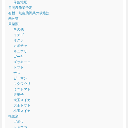
落葉堆肥
月間農作業予定
有機・無農薬野菜の栽培法
未分類
果菜類
その他
イチゴ
オクラ
カボチャ
キュウリ
ゴーヤ
ズッキーニ
トマト
ナス
ピーマン
マクワウリ
ミニトマト
唐辛子
大玉スイカ
大玉トマト
小玉スイカ
根菜類
ゴボウ
ショウガ