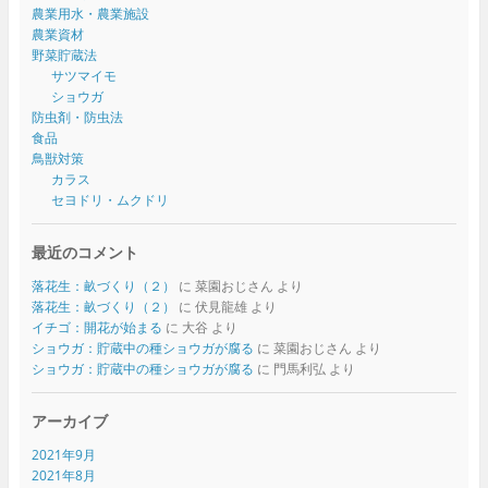
農業用水・農業施設
農業資材
野菜貯蔵法
サツマイモ
ショウガ
防虫剤・防虫法
食品
鳥獣対策
カラス
セヨドリ・ムクドリ
最近のコメント
落花生：畝づくり（２）
に
菜園おじさん
より
落花生：畝づくり（２）
に
伏見龍雄
より
イチゴ：開花が始まる
に
大谷
より
ショウガ：貯蔵中の種ショウガが腐る
に
菜園おじさん
より
ショウガ：貯蔵中の種ショウガが腐る
に
門馬利弘
より
アーカイブ
2021年9月
2021年8月