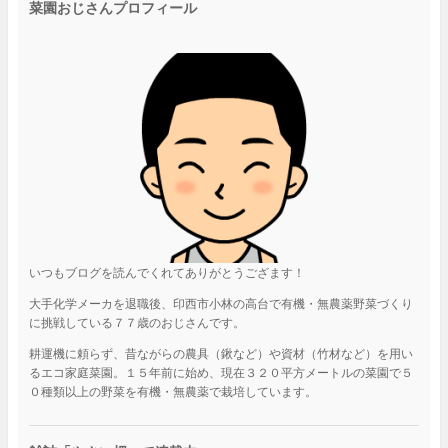
菜園おじさんプロフィール
いつもブログを読んでくれてありがとうござます！
大手化学メーカを退職後、印西市小林の高台で有機・無農薬野菜づくり
に挑戦している７７歳のおじさんです。
耕運機に頼らず、昔ながらの農具（鍬など）や資材（竹材など）を用い
るエコ家庭菜園。１５年前に始め、現在３２０平方メートルの菜園で５
０種類以上の野菜を有機・無農薬で栽培しています。