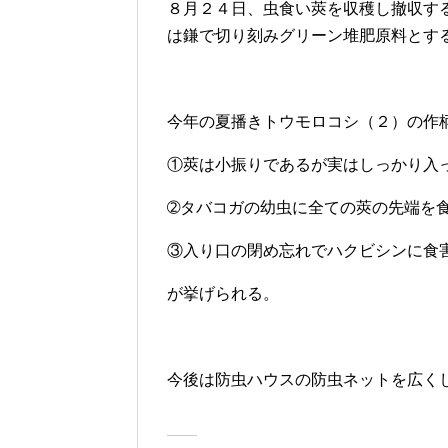
８月２４日、虫食い莢を収穫し撤収す
は鎌で切り刻みグリーン堆肥原料とす
今年の夏播きトウモロコシ（２）の作
①莢は小振りであるが実はしっかり入
➁タバコガの幼虫に全ての莢の先端を
③入り口の閉め忘れでハクビシンに食
が挙げられる。
今後は防虫ハウスの防虫ネットを広く