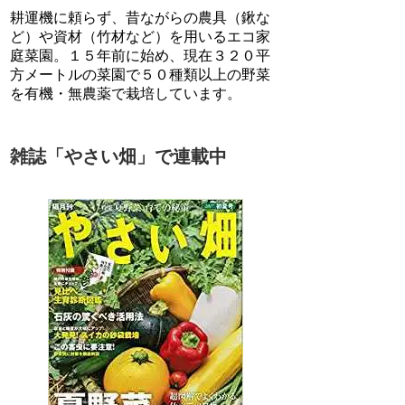
耕運機に頼らず、昔ながらの農具（鍬な
ど）や資材（竹材など）を用いるエコ家
庭菜園。１５年前に始め、現在３２０平
方メートルの菜園で５０種類以上の野菜
を有機・無農薬で栽培しています。
雑誌「やさい畑」で連載中