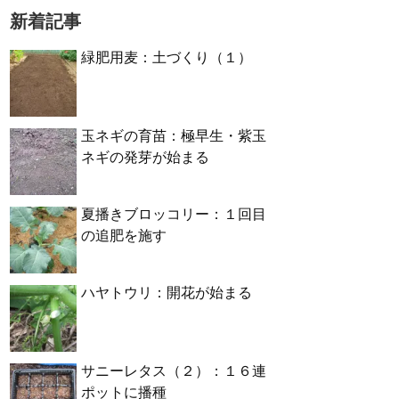
新着記事
緑肥用麦：土づくり（１）
玉ネギの育苗：極早生・紫玉
ネギの発芽が始まる
夏播きブロッコリー：１回目
の追肥を施す
ハヤトウリ：開花が始まる
サニーレタス（２）：１６連
ポットに播種