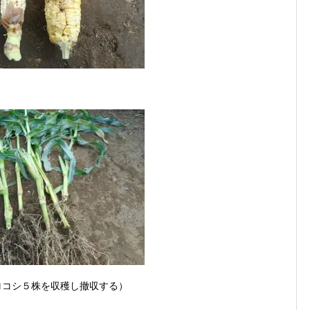
ロコシ５株を収穫し撤収する）