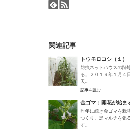
関連記事
トウモロコシ（１）
防虫ネットハウスの跡
る。２０１９年１月４
天...
記事を読む
金ゴマ：開花が始ま
昨年に続き金ゴマを栽
つくり、黒マルチを張
す...