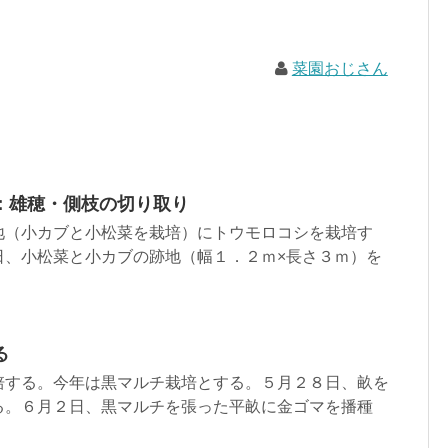
菜園おじさん
：雄穂・側枝の切り取り
地（小カブと小松菜を栽培）にトウモロコシを栽培す
日、小松菜と小カブの跡地（幅１．２ｍ×長さ３ｍ）を
る
培する。今年は黒マルチ栽培とする。５月２８日、畝を
る。６月２日、黒マルチを張った平畝に金ゴマを播種