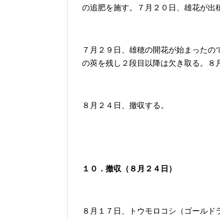
の追肥を施す。７月２０日、雄花が出
７月２９日、雄穂の開花が始まったの
の莢を残し２段目以降は欠き取る。８
８月２４日、撤収する。
１０．撤収
（８月２４日）
８月１７日、トウモロコシ（ゴールド