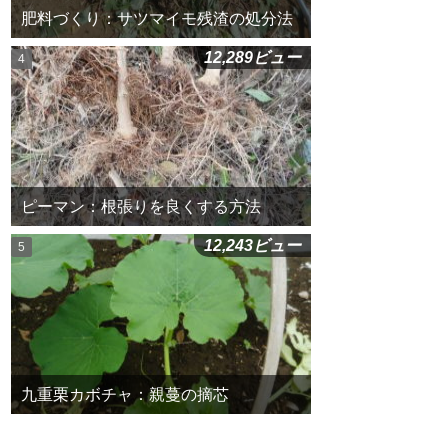
肥料づくり：サツマイモ残渣の処分法
12,289ビュー
ピーマン：根張りを良くする方法
12,243ビュー
九重栗カボチャ：親蔓の摘芯