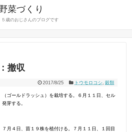
野菜づくり
７５歳のおじさんのブログです
：撤収
2017/8/25
トウモロコシ
,
穀類
）（ゴールドラッシュ）を栽培する。６月１１日、セル
、発芽する。
。７月４日、苗１９株を植付ける。７月１１日、１回目