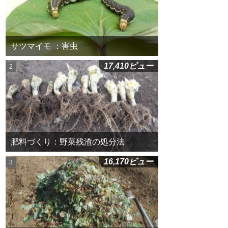
サツマイモ ：害虫
17,410ビュー
肥料づくり：野菜残渣の処分法
16,170ビュー