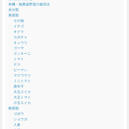
有機・無農薬野菜の栽培法
未分類
果菜類
その他
イチゴ
オクラ
カボチャ
キュウリ
ゴーヤ
ズッキーニ
トマト
ナス
ピーマン
マクワウリ
ミニトマト
唐辛子
大玉スイカ
大玉トマト
小玉スイカ
根菜類
ゴボウ
ショウガ
人参