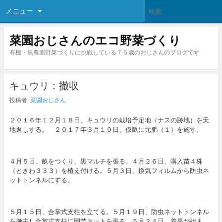
メニュー
菜園おじさんのエコ野菜づくり
有機・無農薬野菜づくりに挑戦している７５歳のおじさんのブログです
キュウリ：撤収
投稿者:
菜園おじさん
２０１６年１２月１８日、キュウリの栽培予定地（ナスの跡地）を天
地返しする。 ２０１７年３月１９日、仮畝に元肥（１）を施す。
４月５日、畝をつくり、黒マルチを張る。４月２６日、購入苗４株
（ときわ３３３）を植え付ける。５月３日、換気フィルムから防虫ネ
ットトンネルにする。
５月１５日、合掌式支柱を立てる。５月１９日、防虫ネットトンネル
を撤去し合掌式支柱に園芸ネットを張る。５月２４日、着果が始ま