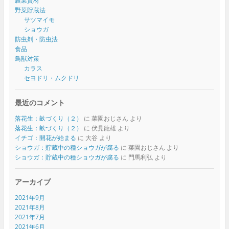
農業資材
野菜貯蔵法
サツマイモ
ショウガ
防虫剤・防虫法
食品
鳥獣対策
カラス
セヨドリ・ムクドリ
最近のコメント
落花生：畝づくり（２）
に
菜園おじさん
より
落花生：畝づくり（２）
に
伏見龍雄
より
イチゴ：開花が始まる
に
大谷
より
ショウガ：貯蔵中の種ショウガが腐る
に
菜園おじさん
より
ショウガ：貯蔵中の種ショウガが腐る
に
門馬利弘
より
アーカイブ
2021年9月
2021年8月
2021年7月
2021年6月