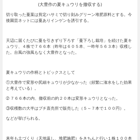
(大豊作の夏キュウリを撤収する)
切り取った蔓葉は剪定ハサミで切り刻みグリーン堆肥原料とする。今
後園芸ネットには蔓ありインゲンを誘引する。
天辺に届くたびに蔓を引きずり下ろす「蔓下ろし栽培」を続けた夏キ
ュウリ、４株で７６６本（昨年は６０５本、一昨年５６３本）収穫し
た。台風の強風もなく大豊作となった。
夏キュウリの作柄とトピックスとして
①大豊作で変形や尻細キュウリが少なかった（頻繁に潅水をした効果
と考えている）。
➁ ７６６本の内、撤収前の約２０本は変形キュウリとなった。
③収穫数の大半はプチ直売所で販売した（５～７本で１００円）。
などが挙げられる。
来年も土づくり（天地返し、堆肥施肥）をきちんと行い１株１００本