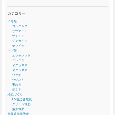
カテゴリー
イモ類
コンニャク
サツマイモ
サトイモ
ジャガイモ
ヤマイモ
ネギ類
エシャレット
ニンニク
ヤグラネギ
ヤグラネギ
ワケギ
分結ネギ
玉ねぎ
長ネギ
堆肥づくり
EM生ごみ堆肥
グリーン堆肥
落葉堆肥
月間農作業予定