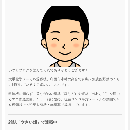
いつもブログを読んでくれてありがとうござます！
大手化学メーカを退職後、印西市小林の高台で有機・無農薬野菜づくり
に挑戦している７７歳のおじさんです。
耕運機に頼らず、昔ながらの農具（鍬など）や資材（竹材など）を用い
るエコ家庭菜園。１５年前に始め、現在３２０平方メートルの菜園で５
０種類以上の野菜を有機・無農薬で栽培しています。
雑誌「やさい畑」で連載中