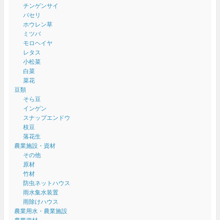
チンゲンサイ
パセリ
ホウレン草
ミツバ
モロヘイヤ
レタス
小松菜
白菜
菜花
豆類
そら豆
インゲン
スナップエンドウ
枝豆
落花生
農業施設・資材
その他
原材
竹材
防虫ネットハウス
雨水集水装置
雨除けハウス
農業用水・農業施設