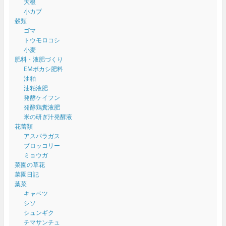
大根
小カブ
穀類
ゴマ
トウモロコシ
小麦
肥料・液肥づくり
EMボカシ肥料
油粕
油粕液肥
発酵ケイフン
発酵鶏糞液肥
米の研ぎ汁発酵液
花蕾類
アスパラガス
ブロッコリー
ミョウガ
菜園の草花
菜園日記
葉菜
キャベツ
シソ
シュンギク
チマサンチュ