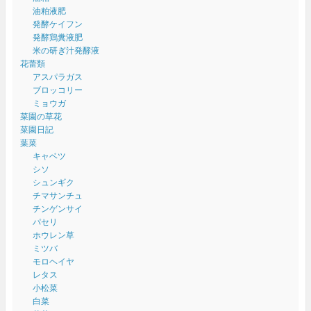
油粕液肥
発酵ケイフン
発酵鶏糞液肥
米の研ぎ汁発酵液
花蕾類
アスパラガス
ブロッコリー
ミョウガ
菜園の草花
菜園日記
葉菜
キャベツ
シソ
シュンギク
チマサンチュ
チンゲンサイ
パセリ
ホウレン草
ミツバ
モロヘイヤ
レタス
小松菜
白菜