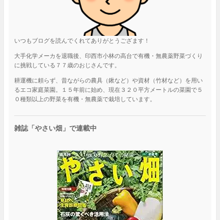
いつもブログを読んでくれてありがとうござます！
大手化学メーカを退職後、印西市小林の高台で有機・無農薬野菜づくり
に挑戦している７７歳のおじさんです。
耕運機に頼らず、昔ながらの農具（鍬など）や資材（竹材など）を用い
るエコ家庭菜園。１５年前に始め、現在３２０平方メートルの菜園で５
０種類以上の野菜を有機・無農薬で栽培しています。
雑誌「やさい畑」で連載中