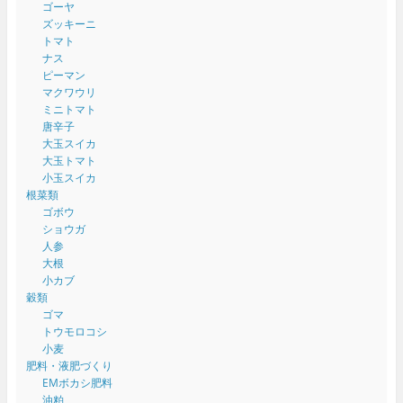
ゴーヤ
ズッキーニ
トマト
ナス
ピーマン
マクワウリ
ミニトマト
唐辛子
大玉スイカ
大玉トマト
小玉スイカ
根菜類
ゴボウ
ショウガ
人参
大根
小カブ
穀類
ゴマ
トウモロコシ
小麦
肥料・液肥づくり
EMボカシ肥料
油粕