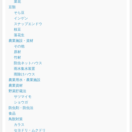
菜花
豆類
そら豆
インゲン
スナップエンドウ
枝豆
落花生
農業施設・資材
その他
原材
竹材
防虫ネットハウス
雨水集水装置
雨除けハウス
農業用水・農業施設
農業資材
野菜貯蔵法
サツマイモ
ショウガ
防虫剤・防虫法
食品
鳥獣対策
カラス
セヨドリ・ムクドリ