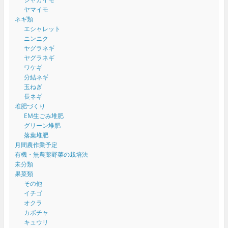
ヤマイモ
ネギ類
エシャレット
ニンニク
ヤグラネギ
ヤグラネギ
ワケギ
分結ネギ
玉ねぎ
長ネギ
堆肥づくり
EM生ごみ堆肥
グリーン堆肥
落葉堆肥
月間農作業予定
有機・無農薬野菜の栽培法
未分類
果菜類
その他
イチゴ
オクラ
カボチャ
キュウリ