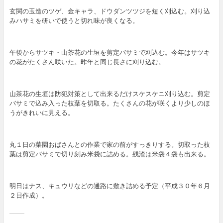
玄関の玉造のツゲ、金キャラ、ドウダンツツジを短く刈込む。刈り込
みハサミを研いで使うと切れ味が良くなる。
午後からサツキ・山茶花の生垣を剪定バサミで刈込む。今年はサツキ
の花がたくさん咲いた。昨年と同じ長さに刈り込む。
山茶花の生垣は防犯対策として出来るだけスケスケニ刈り込む。剪定
バサミで込み入った枝葉を切取る。たくさんの花が咲くより少しのほ
うがきれいに見える。
丸１日の菜園おばさんとの作業で家の前がすっきりする。切取った枝
葉は剪定バサミで切り刻み米袋に詰める。残渣は米袋４袋も出来る。
明日はナス、キュウリなどの通路に敷き詰める予定（平成３０年６月
２日作成）。