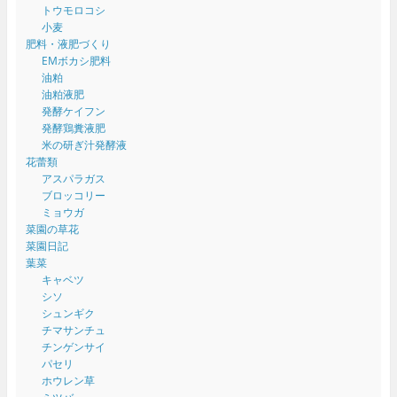
トウモロコシ
小麦
肥料・液肥づくり
EMボカシ肥料
油粕
油粕液肥
発酵ケイフン
発酵鶏糞液肥
米の研ぎ汁発酵液
花蕾類
アスパラガス
ブロッコリー
ミョウガ
菜園の草花
菜園日記
葉菜
キャベツ
シソ
シュンギク
チマサンチュ
チンゲンサイ
パセリ
ホウレン草