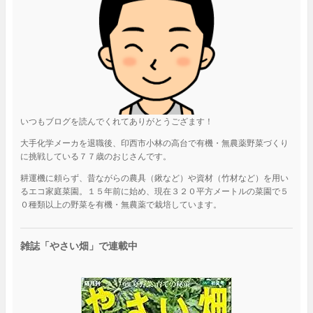
いつもブログを読んでくれてありがとうござます！
大手化学メーカを退職後、印西市小林の高台で有機・無農薬野菜づくり
に挑戦している７７歳のおじさんです。
耕運機に頼らず、昔ながらの農具（鍬など）や資材（竹材など）を用い
るエコ家庭菜園。１５年前に始め、現在３２０平方メートルの菜園で５
０種類以上の野菜を有機・無農薬で栽培しています。
雑誌「やさい畑」で連載中