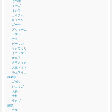
その他
イチゴ
オクラ
カボチャ
キュウリ
ゴーヤ
ズッキーニ
トマト
ナス
ピーマン
マクワウリ
ミニトマト
唐辛子
大玉スイカ
大玉トマト
小玉スイカ
根菜類
ゴボウ
ショウガ
人参
大根
小カブ
穀類
ゴマ