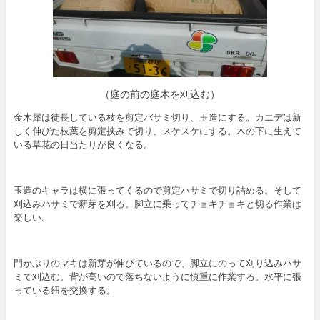
（庭の前の庭木を刈込む）
金木犀は徒長している枝を剪定バサミ切り、玉造にする。カエデは新
しく伸びた枝葉を剪定挟みで切り、スケスケにする。木の下に生えて
いる草花の日当たりが良くなる。
玉造のキャラは横に張ってくるので剪定ハサミで切り詰める。そして
刈込みハサミで新芽を刈る。脚立に乗ってチョキチョキと切る作業は
楽しい。
門かぶりのマキは新芽が伸びているので、脚立にのって刈り込みハサ
ミで刈込む。背が高いので落ちないように慎重に作業する。水平に張
っている紐を交換する。