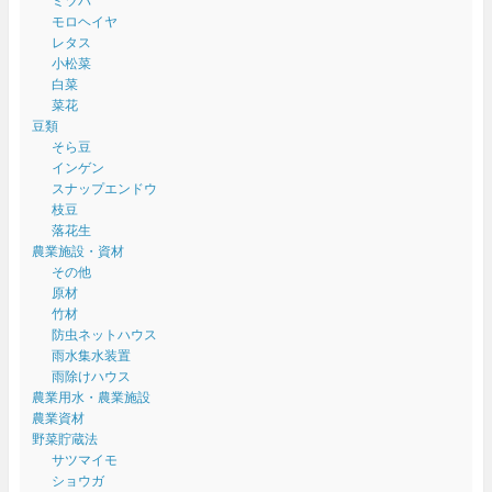
ミツバ
モロヘイヤ
レタス
小松菜
白菜
菜花
豆類
そら豆
インゲン
スナップエンドウ
枝豆
落花生
農業施設・資材
その他
原材
竹材
防虫ネットハウス
雨水集水装置
雨除けハウス
農業用水・農業施設
農業資材
野菜貯蔵法
サツマイモ
ショウガ