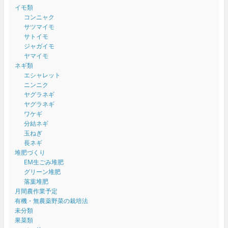
イモ類
コンニャク
サツマイモ
サトイモ
ジャガイモ
ヤマイモ
ネギ類
エシャレット
ニンニク
ヤグラネギ
ヤグラネギ
ワケギ
分結ネギ
玉ねぎ
長ネギ
堆肥づくり
EM生ごみ堆肥
グリーン堆肥
落葉堆肥
月間農作業予定
有機・無農薬野菜の栽培法
未分類
果菜類