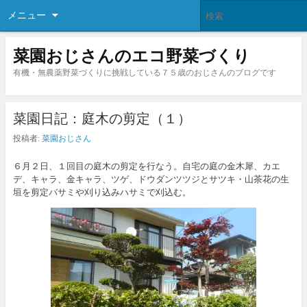
メニュー
菜園おじさんのエコ野菜づくり
有機・無農薬野菜づくりに挑戦している７５歳のおじさんのブログです
菜園日記：庭木の剪定（１）
投稿者:
菜園おじさん
６月２日、１回目の庭木の剪定を行なう。自宅の庭の金木犀、カエ
デ、キャラ、金キャラ、ツゲ、ドウダンツツジとサツキ・山茶花の生
垣を剪定バサミや刈り込みハサミで刈込む。