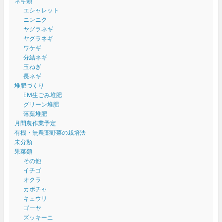
ネギ類
エシャレット
ニンニク
ヤグラネギ
ヤグラネギ
ワケギ
分結ネギ
玉ねぎ
長ネギ
堆肥づくり
EM生ごみ堆肥
グリーン堆肥
落葉堆肥
月間農作業予定
有機・無農薬野菜の栽培法
未分類
果菜類
その他
イチゴ
オクラ
カボチャ
キュウリ
ゴーヤ
ズッキーニ