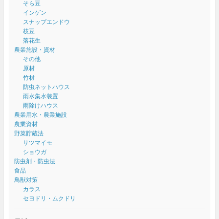
そら豆
インゲン
スナップエンドウ
枝豆
落花生
農業施設・資材
その他
原材
竹材
防虫ネットハウス
雨水集水装置
雨除けハウス
農業用水・農業施設
農業資材
野菜貯蔵法
サツマイモ
ショウガ
防虫剤・防虫法
食品
鳥獣対策
カラス
セヨドリ・ムクドリ