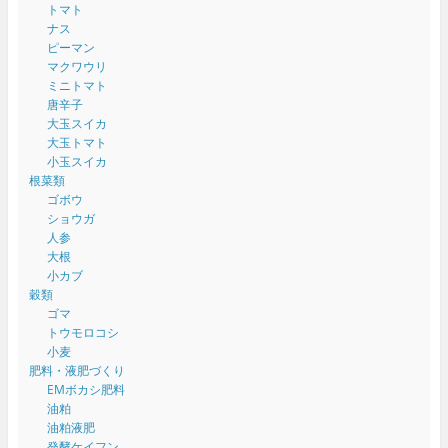
トマト
ナス
ピーマン
マクワウリ
ミニトマト
唐辛子
大玉スイカ
大玉トマト
小玉スイカ
根菜類
ゴボウ
ショウガ
人参
大根
小カブ
穀類
ゴマ
トウモロコシ
小麦
肥料・液肥づくり
EMボカシ肥料
油粕
油粕液肥
発酵ケイフン