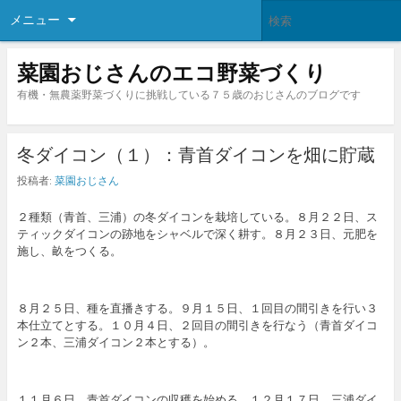
メニュー
菜園おじさんのエコ野菜づくり
有機・無農薬野菜づくりに挑戦している７５歳のおじさんのブログです
冬ダイコン（１）：青首ダイコンを畑に貯蔵
投稿者:
菜園おじさん
２種類（青首、三浦）の冬ダイコンを栽培している。８月２２日、ス
ティックダイコンの跡地をシャベルで深く耕す。８月２３日、元肥を
施し、畝をつくる。
８月２５日、種を直播きする。９月１５日、１回目の間引きを行い３
本仕立てとする。１０月４日、２回目の間引きを行なう（青首ダイコ
ン２本、三浦ダイコン２本とする）。
１１月６日、青首ダイコンの収穫を始める。１２月１７日、三浦ダイ