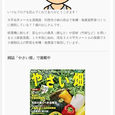
いつもブログを読んでくれてありがとうござます！
大手化学メーカを退職後、印西市小林の高台で有機・無農薬野菜づくり
に挑戦している７７歳のおじさんです。
耕運機に頼らず、昔ながらの農具（鍬など）や資材（竹材など）を用い
るエコ家庭菜園。１５年前に始め、現在３２０平方メートルの菜園で５
０種類以上の野菜を有機・無農薬で栽培しています。
雑誌「やさい畑」で連載中