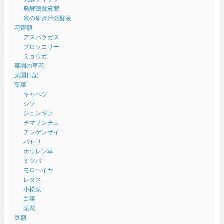
発酵鶏糞液肥
米の研ぎ汁発酵液
花蕾類
アスパラガス
ブロッコリー
ミョウガ
菜園の草花
菜園日記
葉菜
キャベツ
シソ
シュンギク
チマサンチュ
チンゲンサイ
パセリ
ホウレン草
ミツバ
モロヘイヤ
レタス
小松菜
白菜
菜花
豆類