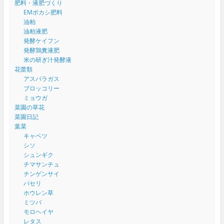
肥料・液肥づくり
EMボカシ肥料
油粕
油粕液肥
発酵ケイフン
発酵鶏糞液肥
米の研ぎ汁発酵液
花蕾類
アスパラガス
ブロッコリー
ミョウガ
菜園の草花
菜園日記
葉菜
キャベツ
シソ
シュンギク
チマサンチュ
チンゲンサイ
パセリ
ホウレン草
ミツバ
モロヘイヤ
レタス