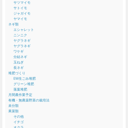
サツマイモ
サトイモ
ジャガイモ
ヤマイモ
ネギ類
エシャレット
ニンニク
ヤグラネギ
ヤグラネギ
ワケギ
分結ネギ
玉ねぎ
長ネギ
堆肥づくり
EM生ごみ堆肥
グリーン堆肥
落葉堆肥
月間農作業予定
有機・無農薬野菜の栽培法
未分類
果菜類
その他
イチゴ
オクラ