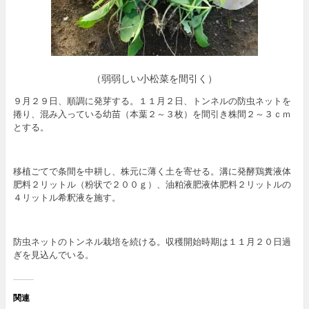
（弱弱しい小松菜を間引く）
９月２９日、順調に発芽する。１１月２日、トンネルの防虫ネットを
捲り、混み入っている幼苗（本葉２～３枚）を間引き株間２～３ｃｍ
とする。
移植ごてで条間を中耕し、株元に薄く土を寄せる。溝に発酵鶏糞液体
肥料２リットル（粉状で２００ｇ）、油粕液肥液体肥料２リットルの
４リットル希釈液を施す。
防虫ネットのトンネル栽培を続ける。収穫開始時期は１１月２０日過
ぎを見込んでいる。
関連