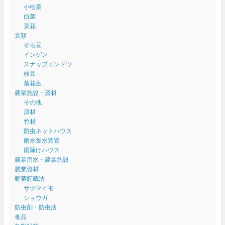
小松菜
白菜
菜花
豆類
そら豆
インゲン
スナップエンドウ
枝豆
落花生
農業施設・資材
その他
原材
竹材
防虫ネットハウス
雨水集水装置
雨除けハウス
農業用水・農業施設
農業資材
野菜貯蔵法
サツマイモ
ショウガ
防虫剤・防虫法
食品