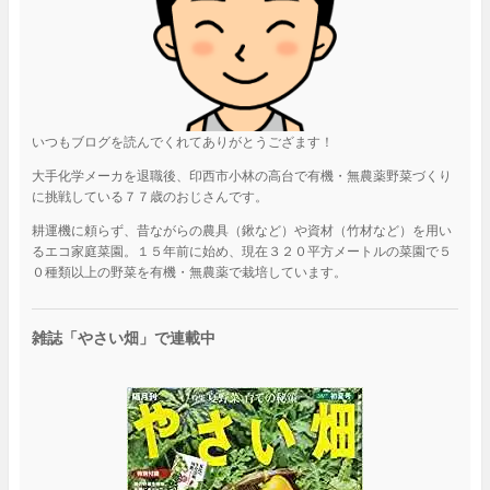
いつもブログを読んでくれてありがとうござます！
大手化学メーカを退職後、印西市小林の高台で有機・無農薬野菜づくり
に挑戦している７７歳のおじさんです。
耕運機に頼らず、昔ながらの農具（鍬など）や資材（竹材など）を用い
るエコ家庭菜園。１５年前に始め、現在３２０平方メートルの菜園で５
０種類以上の野菜を有機・無農薬で栽培しています。
雑誌「やさい畑」で連載中