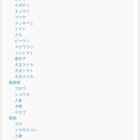
カボチャ
キュウリ
ゴーヤ
ズッキーニ
トマト
ナス
ピーマン
マクワウリ
ミニトマト
唐辛子
大玉スイカ
大玉トマト
小玉スイカ
根菜類
ゴボウ
ショウガ
人参
大根
小カブ
穀類
ゴマ
トウモロコシ
小麦