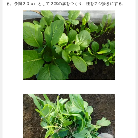
る。条間２０ｃｍとして２本の溝をつくり、種をスジ播きにする。