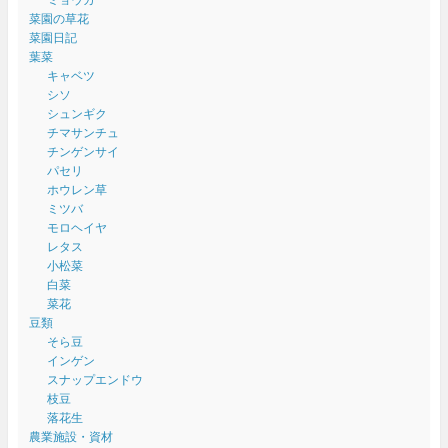
菜園の草花
菜園日記
葉菜
キャベツ
シソ
シュンギク
チマサンチュ
チンゲンサイ
パセリ
ホウレン草
ミツバ
モロヘイヤ
レタス
小松菜
白菜
菜花
豆類
そら豆
インゲン
スナップエンドウ
枝豆
落花生
農業施設・資材