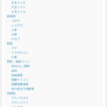
大玉スイカ
大玉トマト
小玉スイカ
根菜類
ゴボウ
ショウガ
人参
大根
小カブ
穀類
ゴマ
トウモロコシ
小麦
肥料・液肥づくり
EMボカシ肥料
油粕
油粕液肥
発酵ケイフン
発酵鶏糞液肥
米の研ぎ汁発酵液
花蕾類
アスパラガス
ブロッコリー
ミョウガ