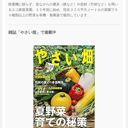
耕運機に頼らず、昔ながらの農具（鍬など）や資材（竹材など）を用い
るエコ家庭菜園。１５年前に始め、現在３２０平方メートルの菜園で５
０種類以上の野菜を有機・無農薬で栽培しています。
雑誌「やさい畑」で連載中