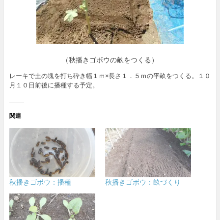
（秋播きゴボウの畝をつくる）
レーキで土の塊を打ち砕き幅１ｍ×長さ１．５ｍの平畝をつくる。１０
月１０日前後に播種する予定。
関連
秋播きゴボウ：播種
秋播きゴボウ：畝づくり