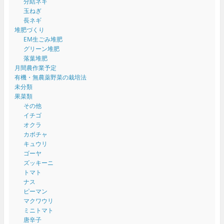
分結ネギ
玉ねぎ
長ネギ
堆肥づくり
EM生ごみ堆肥
グリーン堆肥
落葉堆肥
月間農作業予定
有機・無農薬野菜の栽培法
未分類
果菜類
その他
イチゴ
オクラ
カボチャ
キュウリ
ゴーヤ
ズッキーニ
トマト
ナス
ピーマン
マクワウリ
ミニトマト
唐辛子