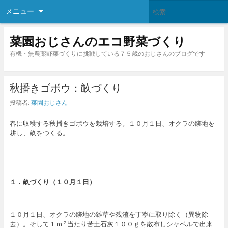
メニュー
菜園おじさんのエコ野菜づくり
有機・無農薬野菜づくりに挑戦している７５歳のおじさんのブログです
秋播きゴボウ：畝づくり
投稿者:
菜園おじさん
春に収穫する秋播きゴボウを栽培する。１０月１日、オクラの跡地を
耕し、畝をつくる。
１．畝づくり（１０月１日）
１０月１日、オクラの跡地の雑草や残渣を丁寧に取り除く（異物除
去）。そして１ｍ
当たり苦土石灰１００ｇを散布しシャベルで出来
２