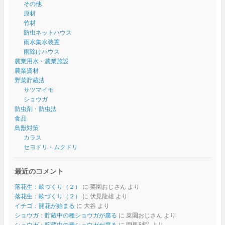
その他
原材
竹材
防虫ネットハウス
雨水集水装置
雨除けハウス
農業用水・農業施設
農業資材
野菜貯蔵法
サツマイモ
ショウガ
防虫剤・防虫法
食品
鳥獣対策
カラス
セヨドリ・ムクドリ
最近のコメント
落花生：畝づくり（２）
に
菜園おじさん
より
落花生：畝づくり（２）
に
伏見龍雄
より
イチゴ：開花が始まる
に
大谷
より
ショウガ：貯蔵中の種ショウガが腐る
に
菜園おじさん
より
ショウガ：貯蔵中の種ショウガが腐る
に
門馬利弘
より