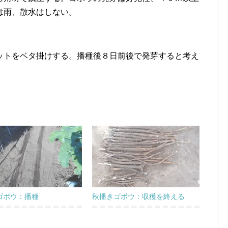
は雨、散水はしない。
ットをベタ掛けする。播種後８日前後で発芽すると考え
ゴボウ：播種
秋播きゴボウ：収穫を終える