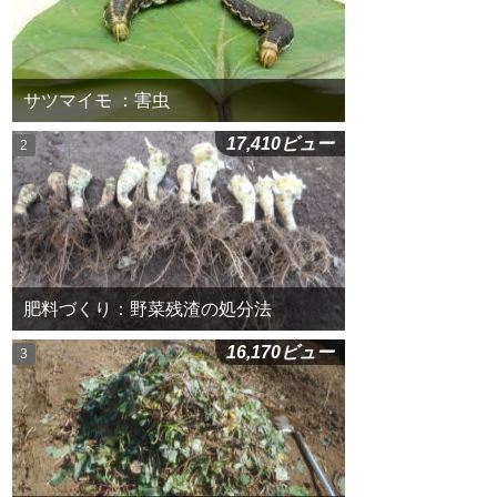
サツマイモ ：害虫
17,410ビュー
肥料づくり：野菜残渣の処分法
16,170ビュー