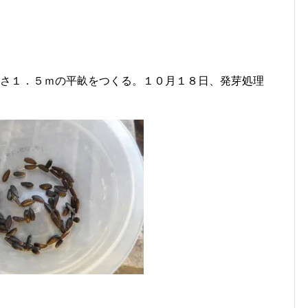
長さ１．５ｍの平畝をつくる。１０月１８日、発芽処理