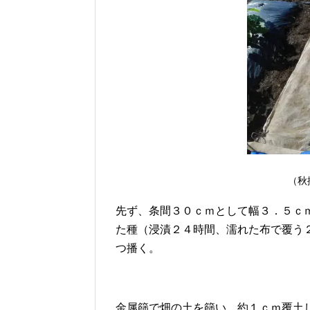
（秋
先ず、条間３０ｃｍとして幅３．５ｃ
た種（浸漬２４時間、濡れた布で覆う
つ播く。
金属篩で畑の土を篩い、約１ｃｍ覆土