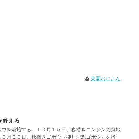
菜園おじさん
を終える
ボウを栽培する。１０月１５日、春播きニンジンの跡地
１０月２０日、秋播きゴボウ（柳川理想ゴボウ）を播