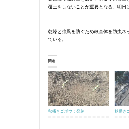
覆土をしないことが重要となる。明日
乾燥と強風を防ぐため畝全体を防虫ネ
ている。
関連
秋播きゴボウ：発芽
秋播き