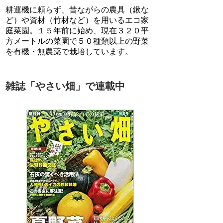
耕運機に頼らず、昔ながらの農具（鍬な
ど）や資材（竹材など）を用いるエコ家
庭菜園。１５年前に始め、現在３２０平
方メートルの菜園で５０種類以上の野菜
を有機・無農薬で栽培しています。
雑誌「やさい畑」で連載中