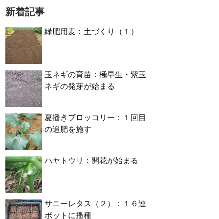
新着記事
緑肥用麦：土づくり（１）
玉ネギの育苗：極早生・紫玉
ネギの発芽が始まる
夏播きブロッコリー：１回目
の追肥を施す
ハヤトウリ：開花が始まる
サニーレタス（２）：１６連
ポットに播種