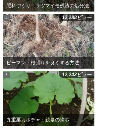
肥料づくり：サツマイモ残渣の処分法
12,288ビュー
ピーマン：根張りを良くする方法
12,242ビュー
九重栗カボチャ：親蔓の摘芯