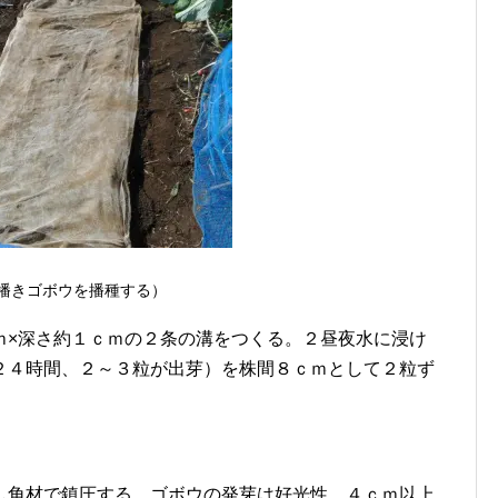
播きゴボウを播種する）
ｍ×深さ約１ｃｍの２条の溝をつくる。２昼夜水に浸け
２４時間、２～３粒が出芽）を株間８ｃｍとして２粒ず
し角材で鎮圧する。ゴボウの発芽は好光性、４ｃｍ以上