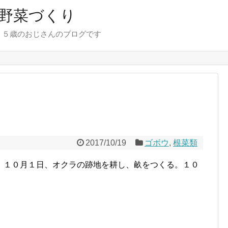
野菜づくり
７５歳のおじさんのブログです
2017/10/19
ゴボウ
,
根菜類
。１０月１日、オクラの跡地を耕し、畝をつくる。１０
。