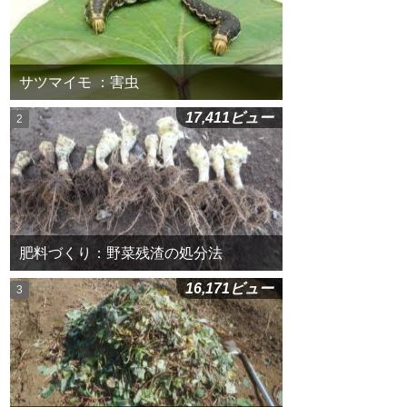
サツマイモ ：害虫
17,411ビュー
肥料づくり：野菜残渣の処分法
16,171ビュー