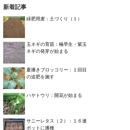
新着記事
緑肥用麦：土づくり（１）
玉ネギの育苗：極早生・紫玉
ネギの発芽が始まる
夏播きブロッコリー：１回目
の追肥を施す
ハヤトウリ：開花が始まる
サニーレタス（２）：１６連
ポットに播種