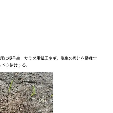
苗床に極早生、サラダ用紫玉ネギ、晩生の奥州を播種す
をベタ掛けする。