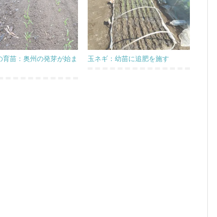
の育苗：奥州の発芽が始ま
玉ネギ：幼苗に追肥を施す