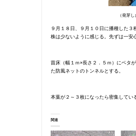
（発芽し
９月１８日、９月１０日に播種した３
株は少ないように感じる。先ずは一安
苗床（幅１ｍ×長さ２．５ｍ）にベタ
た防風ネットのトンネルとする。
本葉が２～３枚になったら密集してい
関連