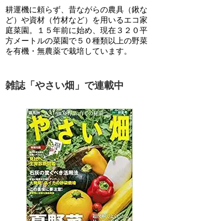
耕運機に頼らず、昔ながらの農具（鍬な
ど）や資材（竹材など）を用いるエコ家
庭菜園。１５年前に始め、現在３２０平
方メートルの菜園で５０種類以上の野菜
を有機・無農薬で栽培しています。
雑誌「やさい畑」で連載中