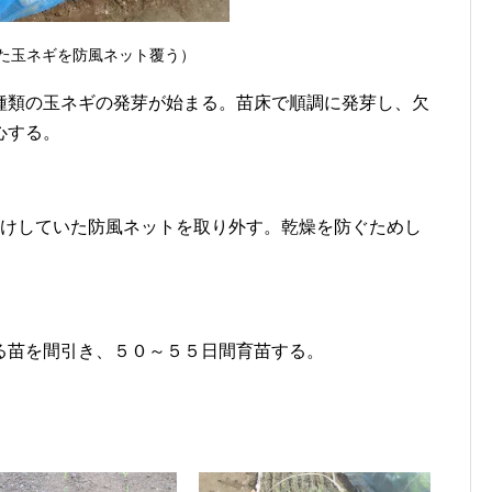
た玉ネギを防風ネット覆う）
種類の玉ネギの発芽が始まる。苗床で順調に発芽し、欠
心する。
がけしていた防風ネットを取り外す。乾燥を防ぐためし
る苗を間引き、５０～５５日間育苗する。