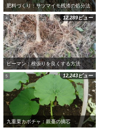
肥料づくり：サツマイモ残渣の処分法
12,289ビュー
ピーマン：根張りを良くする方法
12,243ビュー
九重栗カボチャ：親蔓の摘芯