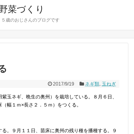
野菜づくり
７５歳のおじさんのブログです
る
2017/9/19
ネギ類
,
玉ねぎ
用紫玉ネギ、晩生の奥州）を栽培している。８月６日、
床（幅１ｍ×長さ２．５ｍ）をつくる。
する。９月１１日、苗床に奥州の残り種を播種する。９