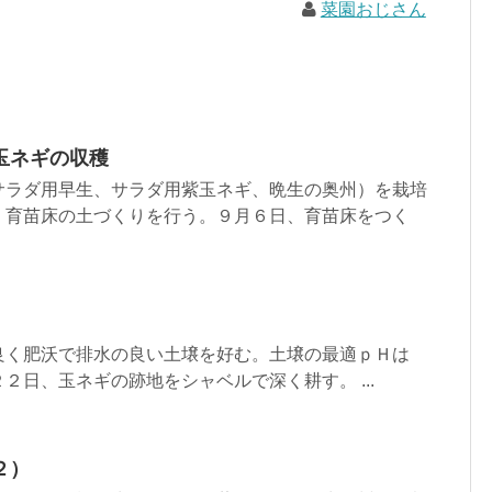
菜園おじさん
玉ネギの収穫
サラダ用早生、サラダ用紫玉ネギ、晩生の奥州）を栽培
、育苗床の土づくりを行う。９月６日、育苗床をつく
良く肥沃で排水の良い土壌を好む。土壌の最適ｐＨは
２日、玉ネギの跡地をシャベルで深く耕す。 ...
２）