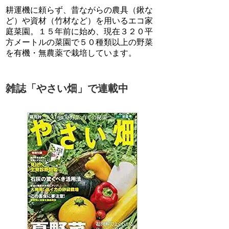
耕運機に頼らず、昔ながらの農具（鍬な
ど）や資材（竹材など）を用いるエコ家
庭菜園。１５年前に始め、現在３２０平
方メートルの菜園で５０種類以上の野菜
を有機・無農薬で栽培しています。
雑誌「やさい畑」で連載中