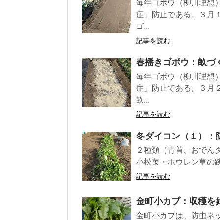
毎年ゴボウ（柳川理想
症」防止である。３月
ゴ...
記事を読む
春播きゴボウ：畝づ
毎年ゴボウ（柳川理想
症」防止である。３月
畝...
記事を読む
冬ダイコン（１）：
２種類（青首、おでん
小松菜・ホウレン草の跡
記事を読む
金町小カブ：収穫を
金町小カブは、防虫ネ