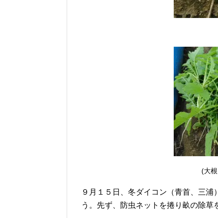
(大
９月１５日、冬ダイコン（青首、三浦
う。先ず、防虫ネットを捲り畝の除草