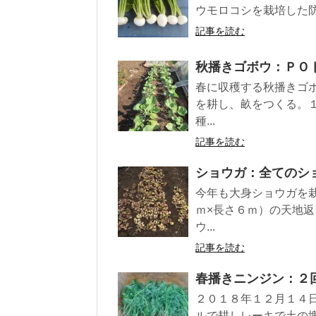
ウモロコシを栽培した防
記事を読む
秋播きゴボウ：ＰＯ
春に収穫する秋播きゴ
を耕し、畝をつくる。
種...
記事を読む
ショウガ：全てのシ
今年も大身ショウガを
ｍ×長さ６ｍ）の天地
ウ...
記事を読む
春播きニンジン：２
２０１８年１２月１４
ルで耕しレーキで土の