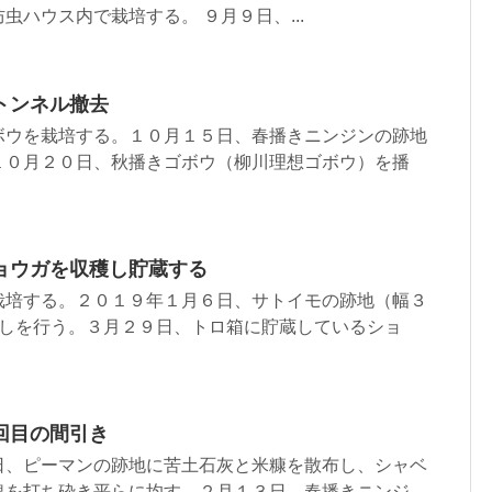
虫ハウス内で栽培する。 ９月９日、...
トンネル撤去
ボウを栽培する。１０月１５日、春播きニンジンの跡地
１０月２０日、秋播きゴボウ（柳川理想ゴボウ）を播
ョウガを収穫し貯蔵する
栽培する。２０１９年１月６日、サトイモの跡地（幅３
返しを行う。３月２９日、トロ箱に貯蔵しているショ
回目の間引き
日、ピーマンの跡地に苦土石灰と米糠を散布し、シャベ
塊を打ち砕き平らに均す。２月１３日、春播きニンジ