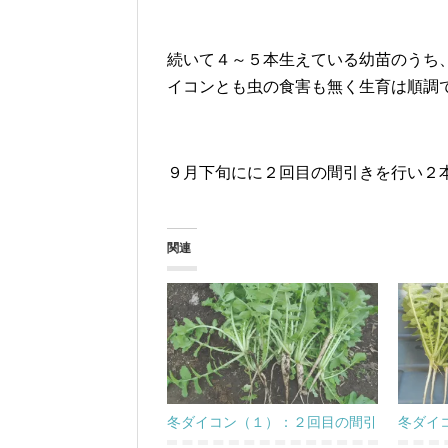
続いて４～５本生えている幼苗のうち
イコンとも虫の食害も無く生育は順調
９月下旬にに２回目の間引きを行い２
関連
冬ダイコン（１）：２回目の間引
冬ダイ