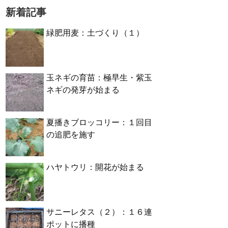
新着記事
緑肥用麦：土づくり（１）
玉ネギの育苗：極早生・紫玉
ネギの発芽が始まる
夏播きブロッコリー：１回目
の追肥を施す
ハヤトウリ：開花が始まる
サニーレタス（２）：１６連
ポットに播種