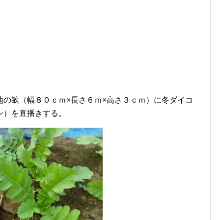
地の畝（幅８０ｃｍ×長さ６ｍ×高さ３ｃｍ）に冬ダイコ
ン）を直播きする。