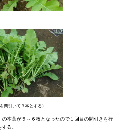
根を間引いて３本とする）
）の本葉が５～６枚となったので１回目の間引きを行
をする。