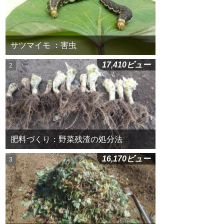
サツマイモ ：害虫
17,410ビュー
肥料づくり：野菜残渣の処分法
16,170ビュー