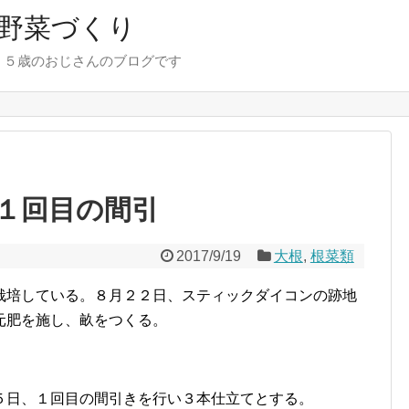
野菜づくり
７５歳のおじさんのブログです
１回目の間引
2017/9/19
大根
,
根菜類
栽培している。８月２２日、スティックダイコンの跡地
元肥を施し、畝をつくる。
５日、１回目の間引きを行い３本仕立てとする。