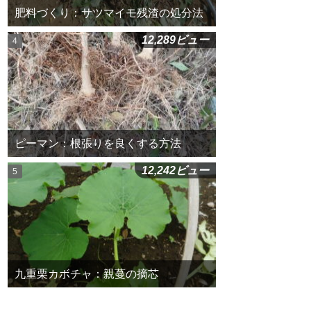
肥料づくり：サツマイモ残渣の処分法
12,289ビュー
ピーマン：根張りを良くする方法
12,242ビュー
九重栗カボチャ：親蔓の摘芯