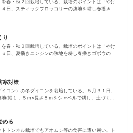
）を春・秋２回栽培している。栽培のポイントは「やけ
１４日、スティックブロッコリーの跡地を耕し春播き
くり
）を春・秋２回栽培している。栽培のポイントは「やけ
２６日、夏播きニンジンの跡地を耕し春播きゴボウの
防寒対策
ダイコン）の冬ダイコンを栽培している。５月３１日、
地(幅１．５ｍ×長さ５ｍをシャベルで耕し、土づく...
始める
ットトンネル栽培でもアオムシ等の食害に遭い易い。ト