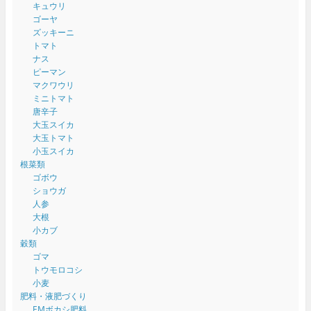
キュウリ
ゴーヤ
ズッキーニ
トマト
ナス
ピーマン
マクワウリ
ミニトマト
唐辛子
大玉スイカ
大玉トマト
小玉スイカ
根菜類
ゴボウ
ショウガ
人参
大根
小カブ
穀類
ゴマ
トウモロコシ
小麦
肥料・液肥づくり
EMボカシ肥料