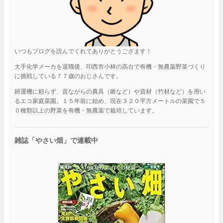
いつもブログを読んでくれてありがとうござます！
大手化学メーカを退職後、印西市小林の高台で有機・無農薬野菜づくり
に挑戦している７７歳のおじさんです。
耕運機に頼らず、昔ながらの農具（鍬など）や資材（竹材など）を用い
るエコ家庭菜園。１５年前に始め、現在３２０平方メートルの菜園で５
０種類以上の野菜を有機・無農薬で栽培しています。
雑誌「やさい畑」で連載中