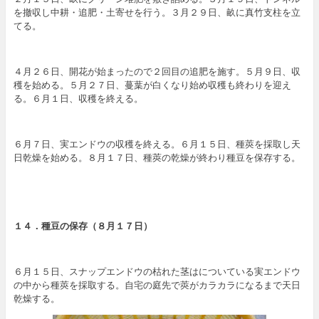
を撤収し中耕・追肥・土寄せを行う。３月２９日、畝に真竹支柱を立
てる。
４月２６日、開花が始まったので２回目の追肥を施す。５月９日、収
穫を始める。５月２７日、蔓葉が白くなり始め収穫も終わりを迎え
る。６月１日、収穫を終える。
６月７日、実エンドウの収穫を終える。６月１５日、種莢を採取し天
日乾燥を始める。８月１７日、種莢の乾燥が終わり種豆を保存する。
１４．種豆の保存（８月１７日）
６月１５日、スナップエンドウの枯れた茎はについている実エンドウ
の中から種莢を採取する。自宅の庭先で莢がカラカラになるまで天日
乾燥する。