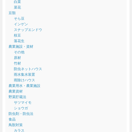
白菜
菜花
豆類
そら豆
インゲン
スナップエンドウ
枝豆
落花生
農業施設・資材
その他
原材
竹材
防虫ネットハウス
雨水集水装置
雨除けハウス
農業用水・農業施設
農業資材
野菜貯蔵法
サツマイモ
ショウガ
防虫剤・防虫法
食品
鳥獣対策
カラス