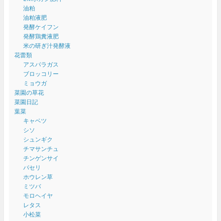
油粕
油粕液肥
発酵ケイフン
発酵鶏糞液肥
米の研ぎ汁発酵液
花蕾類
アスパラガス
ブロッコリー
ミョウガ
菜園の草花
菜園日記
葉菜
キャベツ
シソ
シュンギク
チマサンチュ
チンゲンサイ
パセリ
ホウレン草
ミツバ
モロヘイヤ
レタス
小松菜