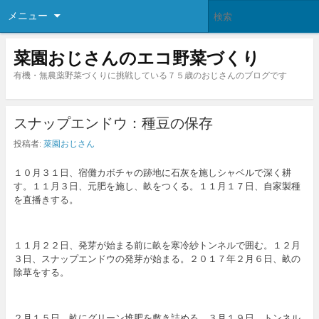
メニュー
菜園おじさんのエコ野菜づくり
有機・無農薬野菜づくりに挑戦している７５歳のおじさんのブログです
スナップエンドウ：種豆の保存
投稿者:
菜園おじさん
１０月３１日、宿儺カボチャの跡地に石灰を施しシャベルで深く耕
す。１１月３日、元肥を施し、畝をつくる。１１月１７日、自家製種
を直播きする。
１１月２２日、発芽が始まる前に畝を寒冷紗トンネルで囲む。１２月
３日、スナップエンドウの発芽が始まる。２０１７年２月６日、畝の
除草をする。
２月１５日、畝にグリーン堆肥を敷き詰める。３月１９日、トンネル