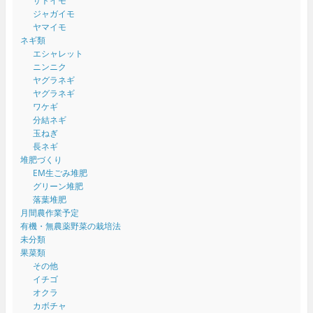
サトイモ
ジャガイモ
ヤマイモ
ネギ類
エシャレット
ニンニク
ヤグラネギ
ヤグラネギ
ワケギ
分結ネギ
玉ねぎ
長ネギ
堆肥づくり
EM生ごみ堆肥
グリーン堆肥
落葉堆肥
月間農作業予定
有機・無農薬野菜の栽培法
未分類
果菜類
その他
イチゴ
オクラ
カボチャ