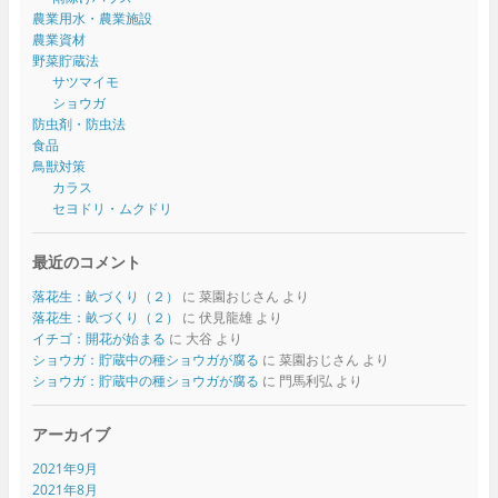
農業用水・農業施設
農業資材
野菜貯蔵法
サツマイモ
ショウガ
防虫剤・防虫法
食品
鳥獣対策
カラス
セヨドリ・ムクドリ
最近のコメント
落花生：畝づくり（２）
に
菜園おじさん
より
落花生：畝づくり（２）
に
伏見龍雄
より
イチゴ：開花が始まる
に
大谷
より
ショウガ：貯蔵中の種ショウガが腐る
に
菜園おじさん
より
ショウガ：貯蔵中の種ショウガが腐る
に
門馬利弘
より
アーカイブ
2021年9月
2021年8月