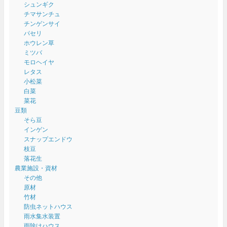
シュンギク
チマサンチュ
チンゲンサイ
パセリ
ホウレン草
ミツバ
モロヘイヤ
レタス
小松菜
白菜
菜花
豆類
そら豆
インゲン
スナップエンドウ
枝豆
落花生
農業施設・資材
その他
原材
竹材
防虫ネットハウス
雨水集水装置
雨除けハウス