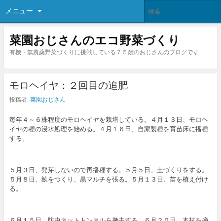
メニュー
菜園おじさんのエコ野菜づくり
有機・無農薬野菜づくりに挑戦している７５歳のおじさんのブログです
モロヘイヤ：２回目の追肥
投稿者:
菜園おじさん
毎年４～６株程度のモロヘイヤを栽培している。４月１３日、モロヘ
イヤの種の浸水処理を始める。４月１６日、自家製種を育苗床に播種
する。
５月３日、発芽しないので再播種する。５月５日、土づくりをする。
５月８日、畝をつくり、黒マルチを張る。５月１３日、苗を植え付け
る。
６月１５日、防虫ネットトンネルを撤去する。６月２０日、本枝を摘