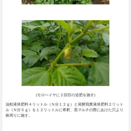
(モロヘイヤに２回目の追肥を施す)
油粕液体肥料４リットル（Ｎ分１２ｇ）と発酵鶏糞液体肥料２リット
ル（Ｎ分５ｇ）を１２リットルに希釈、黒マルチの際にあけた穴より
株周りに施す。