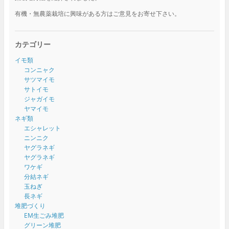
有機・無農薬栽培に興味がある方はご意見をお寄せ下さい。
カテゴリー
イモ類
コンニャク
サツマイモ
サトイモ
ジャガイモ
ヤマイモ
ネギ類
エシャレット
ニンニク
ヤグラネギ
ヤグラネギ
ワケギ
分結ネギ
玉ねぎ
長ネギ
堆肥づくり
EM生ごみ堆肥
グリーン堆肥