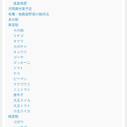
落葉堆肥
月間農作業予定
有機・無農薬野菜の栽培法
未分類
果菜類
その他
イチゴ
オクラ
カボチャ
キュウリ
ゴーヤ
ズッキーニ
トマト
ナス
ピーマン
マクワウリ
ミニトマト
唐辛子
大玉スイカ
大玉トマト
小玉スイカ
根菜類
ゴボウ