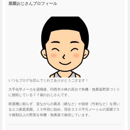
菜園おじさんプロフィール
いつもブログを読んでくれてありがとうござます！
大手化学メーカを退職後、印西市小林の高台で有機・無農薬野菜づくり
に挑戦している７７歳のおじさんです。
耕運機に頼らず、昔ながらの農具（鍬など）や資材（竹材など）を用い
るエコ家庭菜園。１５年前に始め、現在３２０平方メートルの菜園で５
０種類以上の野菜を有機・無農薬で栽培しています。