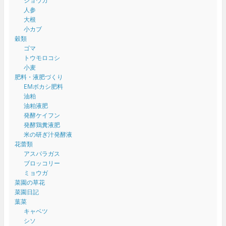
ショウガ
人参
大根
小カブ
穀類
ゴマ
トウモロコシ
小麦
肥料・液肥づくり
EMボカシ肥料
油粕
油粕液肥
発酵ケイフン
発酵鶏糞液肥
米の研ぎ汁発酵液
花蕾類
アスパラガス
ブロッコリー
ミョウガ
菜園の草花
菜園日記
葉菜
キャベツ
シソ