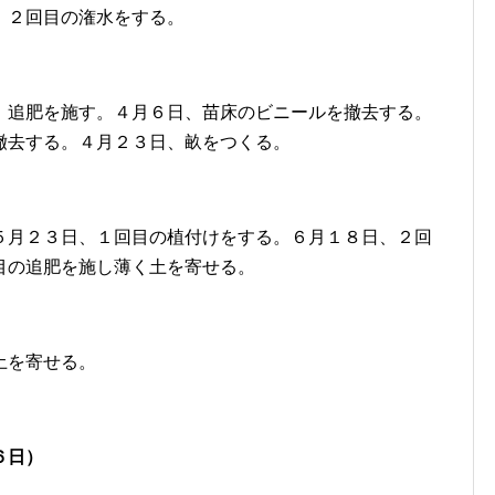
、２回目の潅水をする。
、追肥を施す。４月６日、苗床のビニールを撤去する。
撤去する。４月２３日、畝をつくる。
５月２３日、１回目の植付けをする。６月１８日、２回
目の追肥を施し薄く土を寄せる。
土を寄せる。
６日）