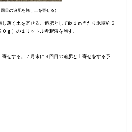
２回目の追肥を施し土を寄せる）
施し薄く土を寄せる。追肥として畝１ｍ当たり米糠約５
５０ｇ）の１リットル希釈液を施す。
土寄せする。７月末に３回目の追肥と土寄せをする予