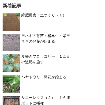
新着記事
緑肥用麦：土づくり（１）
玉ネギの育苗：極早生・紫玉
ネギの発芽が始まる
夏播きブロッコリー：１回目
の追肥を施す
ハヤトウリ：開花が始まる
サニーレタス（２）：１６連
ポットに播種