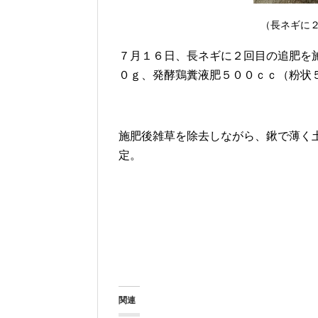
（長ネギに
７月１６日、長ネギに２回目の追肥を
０ｇ、発酵鶏糞液肥５００ｃｃ（粉状
施肥後雑草を除去しながら、鍬で薄く
定。
関連