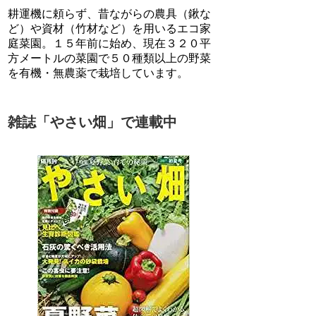
耕運機に頼らず、昔ながらの農具（鍬な
ど）や資材（竹材など）を用いるエコ家
庭菜園。１５年前に始め、現在３２０平
方メートルの菜園で５０種類以上の野菜
を有機・無農薬で栽培しています。
雑誌「やさい畑」で連載中