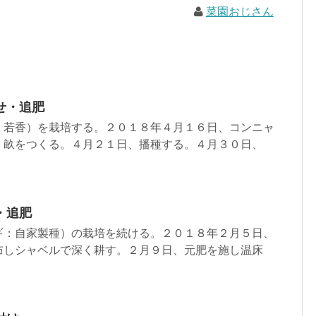
菜園おじさん
せ・追肥
：若香）を栽培する。２０１８年４月１６日、コンニャ
、畝をつくる。４月２１日、播種する。４月３０日、
・追肥
ギ：自家製種）の栽培を続ける。２０１８年２月５日、
布しシャベルで深く耕す。２月９日、元肥を施し温床