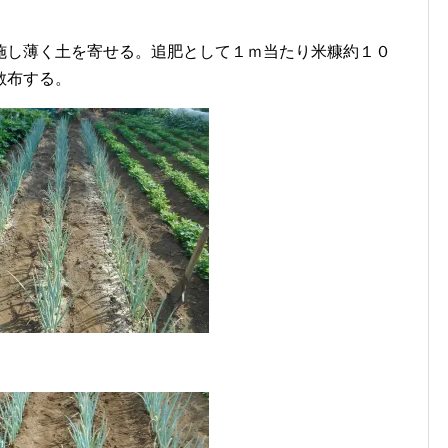
施し薄く土を寄せる。追肥として１ｍ当たり米糠約１０
散布する。