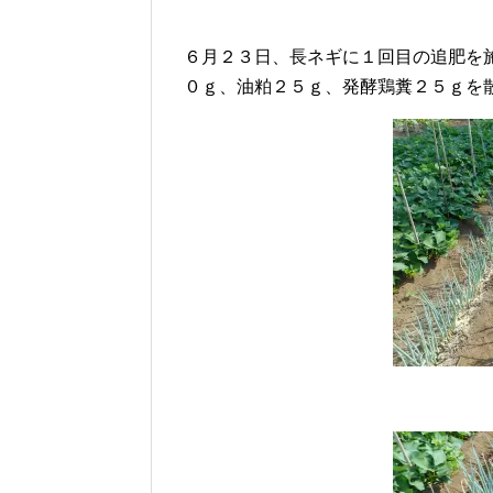
６月２３日、長ネギに１回目の追肥を
０ｇ、油粕２５ｇ、発酵鶏糞２５ｇを