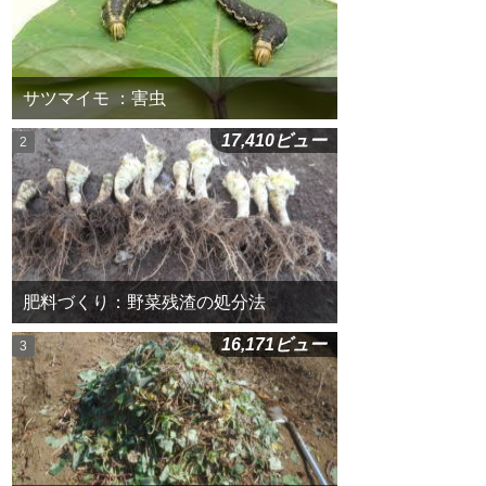
サツマイモ ：害虫
17,410ビュー
肥料づくり：野菜残渣の処分法
16,171ビュー