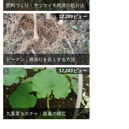
肥料づくり：サツマイモ残渣の処分法
12,289ビュー
ピーマン：根張りを良くする方法
12,243ビュー
九重栗カボチャ：親蔓の摘芯