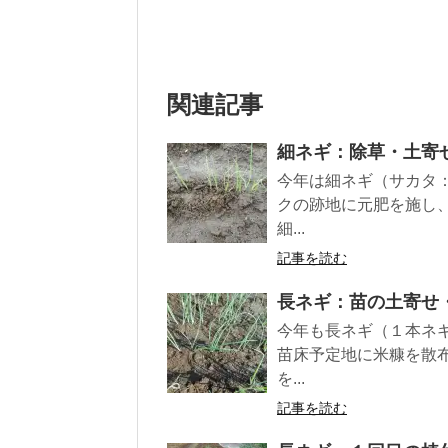
関連記事
細ネギ：除草・土寄
今年は細ネギ（サカタ
クの跡地に元肥を施し
細...
記事を読む
長ネギ：苗の土寄せ
今年も長ネギ（１本ネ
苗床予定地に米糠を散
を...
記事を読む