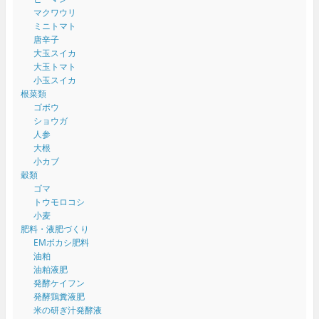
マクワウリ
ミニトマト
唐辛子
大玉スイカ
大玉トマト
小玉スイカ
根菜類
ゴボウ
ショウガ
人参
大根
小カブ
穀類
ゴマ
トウモロコシ
小麦
肥料・液肥づくり
EMボカシ肥料
油粕
油粕液肥
発酵ケイフン
発酵鶏糞液肥
米の研ぎ汁発酵液