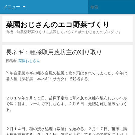
メニュー
菜園おじさんのエコ野菜づくり
有機・無農薬野菜づくりに挑戦している７５歳のおじさんのブログです
長ネギ：種採取用葱坊主の刈り取り
投稿者:
菜園おじさん
昨年自家製ネギの種を台風の強風で吹き飛ばされてしまった。今年は
購入種（深谷黒１本ネギ：サカタ）で栽培する。
２０１９年１月１１日、苗床予定地に草木灰と米糠を散布しシャベル
で深く耕す。レーキで平にならす。２月８日、元肥を施し温床をつく
る。
２月１４日、種の浸水処理（常温）を始める。２月１７日、苗床に購
入種を播種する。２月２１日、気温が上昇してきたので苗床に１回目