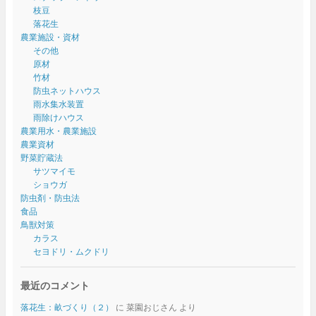
枝豆
落花生
農業施設・資材
その他
原材
竹材
防虫ネットハウス
雨水集水装置
雨除けハウス
農業用水・農業施設
農業資材
野菜貯蔵法
サツマイモ
ショウガ
防虫剤・防虫法
食品
鳥獣対策
カラス
セヨドリ・ムクドリ
最近のコメント
落花生：畝づくり（２）
に
菜園おじさん
より