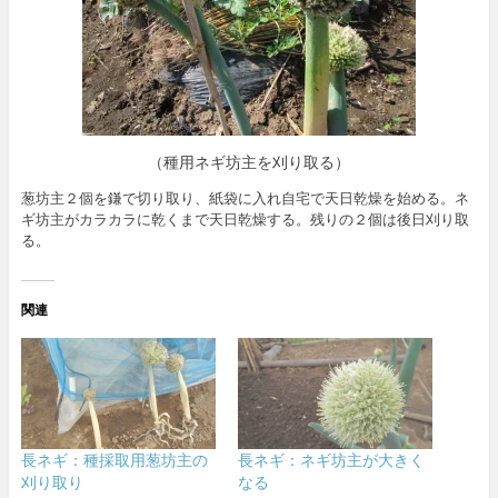
（種用ネギ坊主を刈り取る）
葱坊主２個を鎌で切り取り、紙袋に入れ自宅で天日乾燥を始める。ネ
ギ坊主がカラカラに乾くまで天日乾燥する。残りの２個は後日刈り取
る。
関連
長ネギ：種採取用葱坊主の
長ネギ：ネギ坊主が大きく
刈り取り
なる