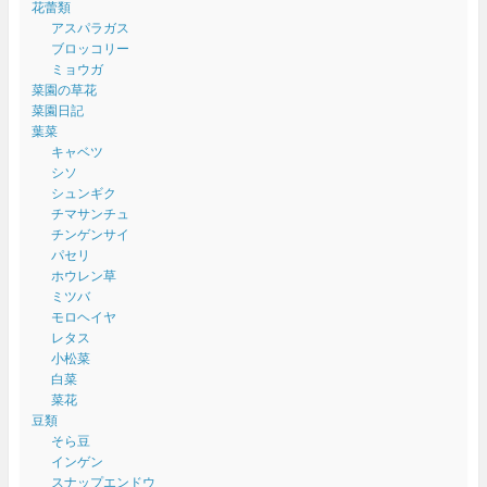
花蕾類
アスパラガス
ブロッコリー
ミョウガ
菜園の草花
菜園日記
葉菜
キャベツ
シソ
シュンギク
チマサンチュ
チンゲンサイ
パセリ
ホウレン草
ミツバ
モロヘイヤ
レタス
小松菜
白菜
菜花
豆類
そら豆
インゲン
スナップエンドウ