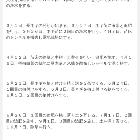
の潅水をする。
３月１日、長ネギの発芽が始まる。３月１７日、ネギ苗に潅水と追肥
を行う。３月２６日、ネギ苗に２回目の潅水を行う。４月７日、苗床
のトンネルを撤去し露地栽培にする。
４月１２日、苗床の除草と中耕・土寄せを行い、追肥を施す。４月１
６日、移植白菜の跡地に草木灰と米糠を散布しシャベルで深く耕す。
５月２３日、長ネギを植え付ける植え溝を３条つくる。５月２４日、
１回目の植付けをする。６月３日、長ネギを植え付ける畝をつくる。
６月５日、２回目の植付けをする。
６月２６日、１回目の追肥を施し薄く土を寄せる。７月１７日、２回
目の追肥を施す。９月１日、３回目の追肥を施し、土を深く寄せる。
１０月７日、除草を行う。