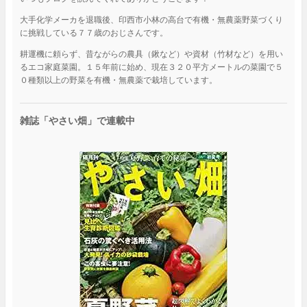
大手化学メーカを退職後、印西市小林の高台で有機・無農薬野菜づくり
に挑戦している７７歳のおじさんです。
耕運機に頼らず、昔ながらの農具（鍬など）や資材（竹材など）を用い
るエコ家庭菜園。１５年前に始め、現在３２０平方メートルの菜園で５
０種類以上の野菜を有機・無農薬で栽培しています。
雑誌「やさい畑」で連載中