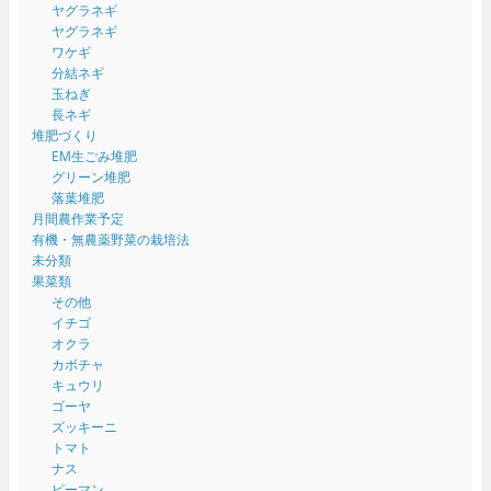
ヤグラネギ
ヤグラネギ
ワケギ
分結ネギ
玉ねぎ
長ネギ
堆肥づくり
EM生ごみ堆肥
グリーン堆肥
落葉堆肥
月間農作業予定
有機・無農薬野菜の栽培法
未分類
果菜類
その他
イチゴ
オクラ
カボチャ
キュウリ
ゴーヤ
ズッキーニ
トマト
ナス
ピーマン