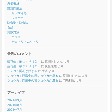
農業資材
野菜貯蔵法
サツマイモ
ショウガ
防虫剤・防虫法
食品
鳥獣対策
カラス
セヨドリ・ムクドリ
最近のコメント
落花生：畝づくり（２）
に
菜園おじさん
より
落花生：畝づくり（２）
に
伏見龍雄
より
イチゴ：開花が始まる
に
大谷
より
ショウガ：貯蔵中の種ショウガが腐る
に
菜園おじさん
より
ショウガ：貯蔵中の種ショウガが腐る
に
門馬利弘
より
アーカイブ
2021年9月
2021年8月
2021年7月