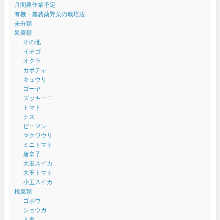
月間農作業予定
有機・無農薬野菜の栽培法
未分類
果菜類
その他
イチゴ
オクラ
カボチャ
キュウリ
ゴーヤ
ズッキーニ
トマト
ナス
ピーマン
マクワウリ
ミニトマト
唐辛子
大玉スイカ
大玉トマト
小玉スイカ
根菜類
ゴボウ
ショウガ
人参