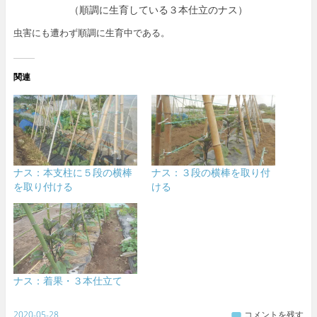
（順調に生育している３本仕立のナス）
虫害にも遭わず順調に生育中である。
関連
ナス：本支柱に５段の横棒
ナス：３段の横棒を取り付
を取り付ける
ける
ナス：着果・３本仕立て
2020-05-28
コメントを残す