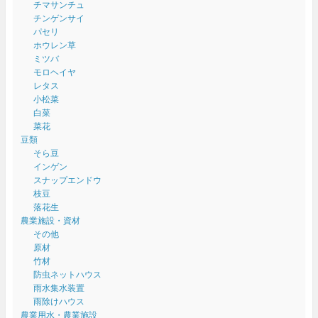
チマサンチュ
チンゲンサイ
パセリ
ホウレン草
ミツバ
モロヘイヤ
レタス
小松菜
白菜
菜花
豆類
そら豆
インゲン
スナップエンドウ
枝豆
落花生
農業施設・資材
その他
原材
竹材
防虫ネットハウス
雨水集水装置
雨除けハウス
農業用水・農業施設