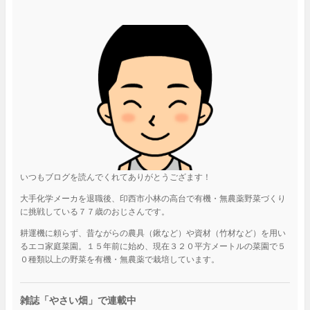
いつもブログを読んでくれてありがとうござます！
大手化学メーカを退職後、印西市小林の高台で有機・無農薬野菜づくり
に挑戦している７７歳のおじさんです。
耕運機に頼らず、昔ながらの農具（鍬など）や資材（竹材など）を用い
るエコ家庭菜園。１５年前に始め、現在３２０平方メートルの菜園で５
０種類以上の野菜を有機・無農薬で栽培しています。
雑誌「やさい畑」で連載中