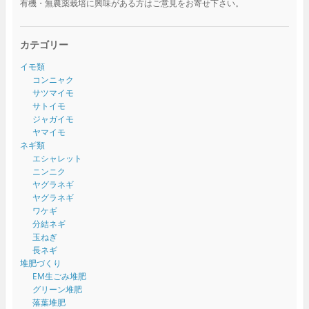
有機・無農薬栽培に興味がある方はご意見をお寄せ下さい。
カテゴリー
イモ類
コンニャク
サツマイモ
サトイモ
ジャガイモ
ヤマイモ
ネギ類
エシャレット
ニンニク
ヤグラネギ
ヤグラネギ
ワケギ
分結ネギ
玉ねぎ
長ネギ
堆肥づくり
EM生ごみ堆肥
グリーン堆肥
落葉堆肥