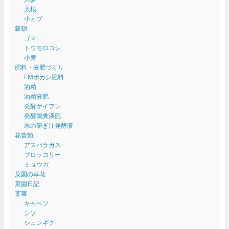
大根
小カブ
穀類
ゴマ
トウモロコシ
小麦
肥料・液肥づくり
EMボカシ肥料
油粕
油粕液肥
発酵ケイフン
発酵鶏糞液肥
米の研ぎ汁発酵液
花蕾類
アスパラガス
ブロッコリー
ミョウガ
菜園の草花
菜園日記
葉菜
キャベツ
シソ
シュンギク