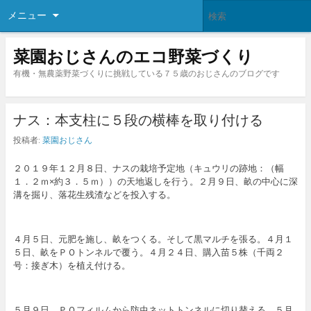
メニュー
菜園おじさんのエコ野菜づくり
有機・無農薬野菜づくりに挑戦している７５歳のおじさんのブログです
ナス：本支柱に５段の横棒を取り付ける
投稿者:
菜園おじさん
２０１９年１２月８日、ナスの栽培予定地（キュウリの跡地：（幅
１．２ｍ×約３．５ｍ））の天地返しを行う。２月９日、畝の中心に深
溝を掘り、落花生残渣などを投入する。
４月５日、元肥を施し、畝をつくる。そして黒マルチを張る。４月１
５日、畝をＰＯトンネルで覆う。４月２４日、購入苗５株（千両２
号：接ぎ木）を植え付ける。
５月９日、ＰＯフィルムから防虫ネットトンネルに切り替える。５月