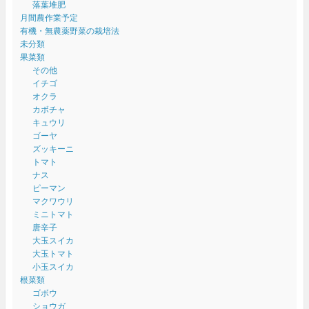
落葉堆肥
月間農作業予定
有機・無農薬野菜の栽培法
未分類
果菜類
その他
イチゴ
オクラ
カボチャ
キュウリ
ゴーヤ
ズッキーニ
トマト
ナス
ピーマン
マクワウリ
ミニトマト
唐辛子
大玉スイカ
大玉トマト
小玉スイカ
根菜類
ゴボウ
ショウガ