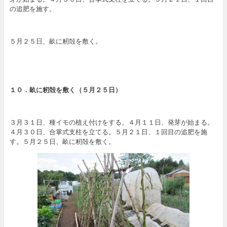
の追肥を施す。
５月２５日、畝に籾殻を敷く。
１０．
畝に籾殻を敷く
（５月２５日）
３月３１日、種イモの植え付けをする。４月１１日、発芽が始まる。
４月３０日、合掌式支柱を立てる。５月２１日、１回目の追肥を施
す。５月２５日、畝に籾殻を敷く。