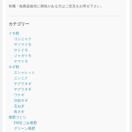
有機・無農薬栽培に興味がある方はご意見をお寄せ下さい。
カテゴリー
イモ類
コンニャク
サツマイモ
サトイモ
ジャガイモ
ヤマイモ
ネギ類
エシャレット
ニンニク
ヤグラネギ
ヤグラネギ
ワケギ
分結ネギ
玉ねぎ
長ネギ
堆肥づくり
EM生ごみ堆肥
グリーン堆肥