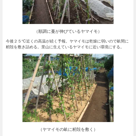
（順調に蔓が伸びているヤマイモ）
今後２５℃近くの高温が続く予報。ヤマイモは乾燥に弱いので畝間に
籾殻を敷き詰める。里山に生えているヤマイモに近い環境にする。
（ヤマイモの畝に籾殻を敷く）