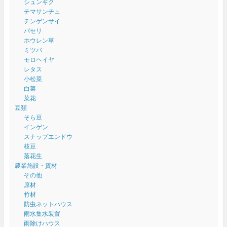
シュンギク
チマサンチュ
チンゲンサイ
パセリ
ホウレン草
ミツバ
モロヘイヤ
レタス
小松菜
白菜
菜花
豆類
そら豆
インゲン
スナップエンドウ
枝豆
落花生
農業施設・資材
その他
原材
竹材
防虫ネットハウス
雨水集水装置
雨除けハウス