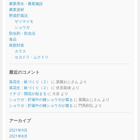
農業用水・農業施設
農業資材
野菜貯蔵法
サツマイモ
ショウガ
防虫剤・防虫法
食品
鳥獣対策
カラス
セヨドリ・ムクドリ
最近のコメント
落花生：畝づくり（２）
に
菜園おじさん
より
落花生：畝づくり（２）
に
伏見龍雄
より
イチゴ：開花が始まる
に
大谷
より
ショウガ：貯蔵中の種ショウガが腐る
に
菜園おじさん
より
ショウガ：貯蔵中の種ショウガが腐る
に
門馬利弘
より
アーカイブ
2021年9月
2021年8月