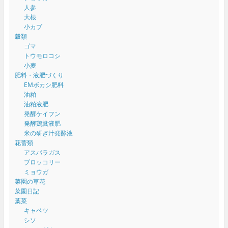
人参
大根
小カブ
穀類
ゴマ
トウモロコシ
小麦
肥料・液肥づくり
EMボカシ肥料
油粕
油粕液肥
発酵ケイフン
発酵鶏糞液肥
米の研ぎ汁発酵液
花蕾類
アスパラガス
ブロッコリー
ミョウガ
菜園の草花
菜園日記
葉菜
キャベツ
シソ