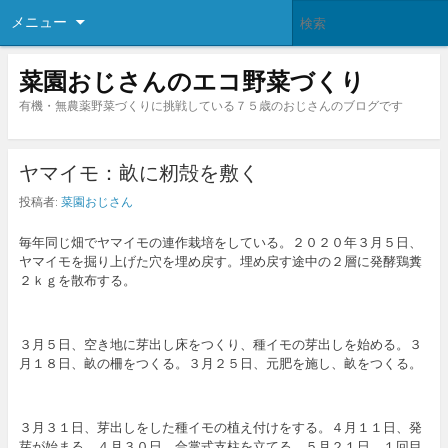
メニュー
菜園おじさんのエコ野菜づくり
有機・無農薬野菜づくりに挑戦している７５歳のおじさんのブログです
ヤマイモ：畝に籾殻を敷く
投稿者:
菜園おじさん
毎年同じ畑でヤマイモの連作栽培をしている。２０２０年３月５日、
ヤマイモを掘り上げた穴を埋め戻す。埋め戻す途中の２層に発酵鶏糞
２ｋｇを散布する。
３月５日、空き地に芽出し床をつくり、種イモの芽出しを始める。３
月１８日、畝の柵をつくる。３月２５日、元肥を施し、畝をつくる。
３月３１日、芽出しをした種イモの植え付けをする。４月１１日、発
芽が始まる。４月３０日、合掌式支柱を立てる。５月２１日、１回目