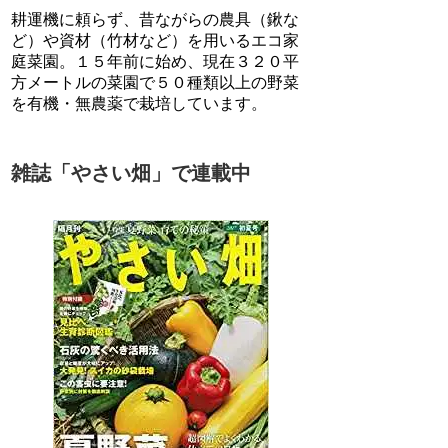
耕運機に頼らず、昔ながらの農具（鍬な
ど）や資材（竹材など）を用いるエコ家
庭菜園。１５年前に始め、現在３２０平
方メートルの菜園で５０種類以上の野菜
を有機・無農薬で栽培しています。
雑誌「やさい畑」で連載中