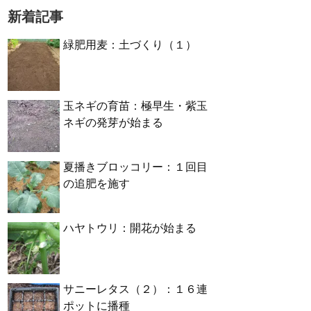
新着記事
緑肥用麦：土づくり（１）
玉ネギの育苗：極早生・紫玉
ネギの発芽が始まる
夏播きブロッコリー：１回目
の追肥を施す
ハヤトウリ：開花が始まる
サニーレタス（２）：１６連
ポットに播種