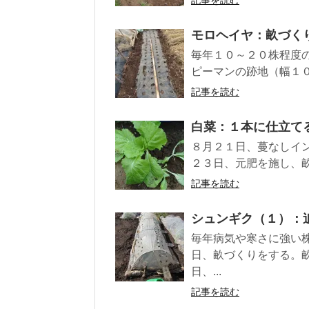
モロヘイヤ：畝づく
毎年１０～２０株程度
ピーマンの跡地（幅１０
記事を読む
白菜：１本に仕立て
８月２１日、蔓なしイ
２３日、元肥を施し、畝
記事を読む
シュンギク（１）：
毎年病気や寒さに強い
日、畝づくりをする。
日、...
記事を読む