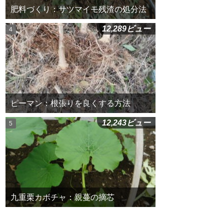
肥料づくり：サツマイモ残渣の処分法
12,289ビュー
ピーマン：根張りを良くする方法
12,243ビュー
九重栗カボチャ：親蔓の摘芯