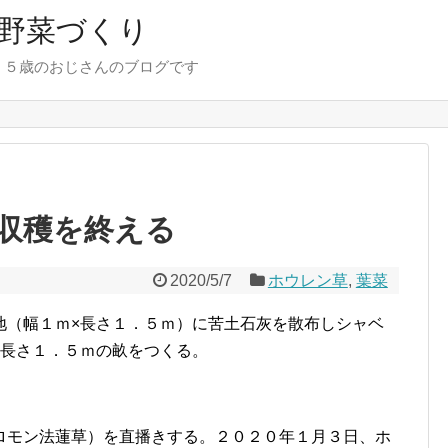
野菜づくり
７５歳のおじさんのブログです
収穫を終える
2020/5/7
ホウレン草
,
葉菜
地（幅１ｍ×長さ１．５ｍ）に苦土石灰を散布しシャベ
×長さ１．５ｍの畝をつくる。
ロモン法蓮草）を直播きする。２０２０年１月３日、ホ