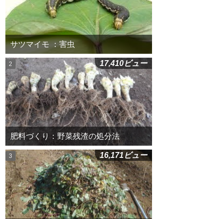
サツマイモ ：害虫
17,410ビュー
肥料づくり：野菜残渣の処分法
16,171ビュー