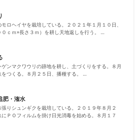
り
のモロヘイヤを栽培している。２０２１年１月１０日、
０ｃｍ×長さ３ｍ）を耕し天地返しを行う。 ...
る
ンゲンマクワウリの跡地を耕し、土づくりをする。８月
をつくる。８月２５日、播種する。 ...
追肥・潅水
株張りシュンギクを栽培している。２０１９年８月２
畝にＰＯフィルムを掛け日光消毒を始める。８月１７