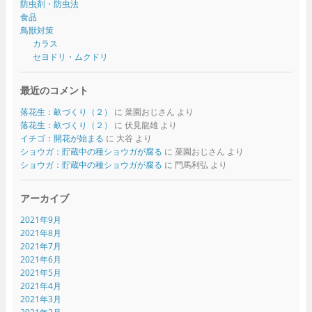
防虫剤・防虫法
食品
鳥獣対策
カラス
セヨドリ・ムクドリ
最近のコメント
落花生：畝づくり（２）
に
菜園おじさん
より
落花生：畝づくり（２）
に
伏見龍雄
より
イチゴ：開花が始まる
に
大谷
より
ショウガ：貯蔵中の種ショウガが腐る
に
菜園おじさん
より
ショウガ：貯蔵中の種ショウガが腐る
に
門馬利弘
より
アーカイブ
2021年9月
2021年8月
2021年7月
2021年6月
2021年5月
2021年4月
2021年3月