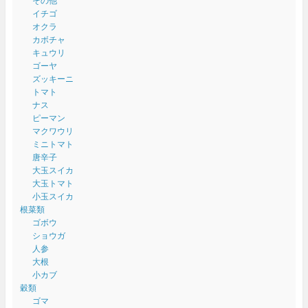
その他
イチゴ
オクラ
カボチャ
キュウリ
ゴーヤ
ズッキーニ
トマト
ナス
ピーマン
マクワウリ
ミニトマト
唐辛子
大玉スイカ
大玉トマト
小玉スイカ
根菜類
ゴボウ
ショウガ
人参
大根
小カブ
穀類
ゴマ