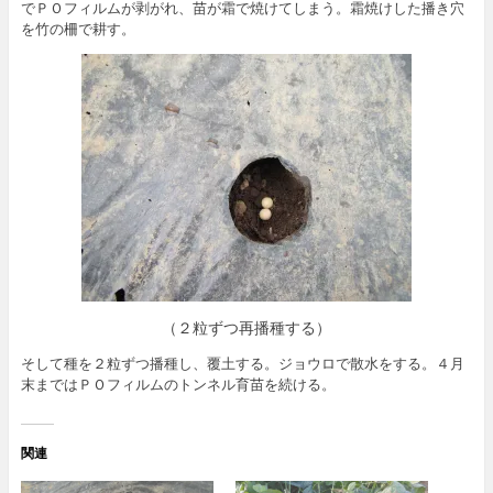
でＰＯフィルムが剥がれ、苗が霜で焼けてしまう。霜焼けした播き穴
を竹の柵で耕す。
（２粒ずつ再播種する）
そして種を２粒ずつ播種し、覆土する。ジョウロで散水をする。４月
末まではＰＯフィルムのトンネル育苗を続ける。
関連