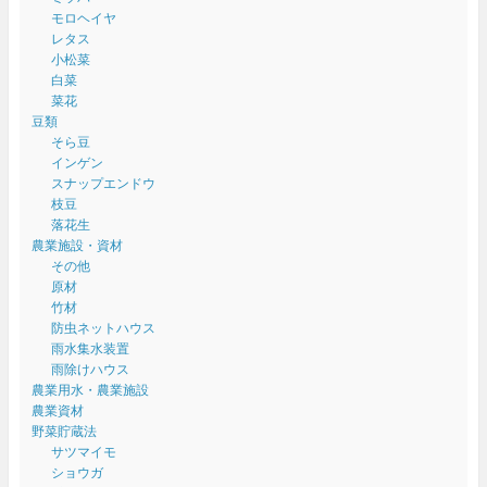
モロヘイヤ
レタス
小松菜
白菜
菜花
豆類
そら豆
インゲン
スナップエンドウ
枝豆
落花生
農業施設・資材
その他
原材
竹材
防虫ネットハウス
雨水集水装置
雨除けハウス
農業用水・農業施設
農業資材
野菜貯蔵法
サツマイモ
ショウガ