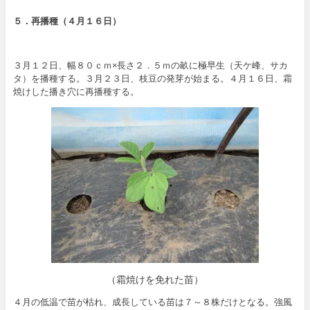
５．再播種（４月１６日）
３月１２日、幅８０ｃｍ×長さ２．５ｍの畝に極早生（天ケ峰、サカ
タ）を播種する。３月２３日、枝豆の発芽が始まる。４月１６日、霜
焼けした播き穴に再播種する。
（霜焼けを免れた苗）
４月の低温で苗が枯れ、成長している苗は７～８株だけとなる。強風