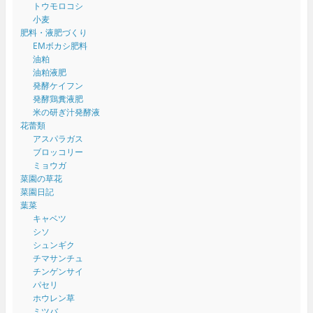
トウモロコシ
小麦
肥料・液肥づくり
EMボカシ肥料
油粕
油粕液肥
発酵ケイフン
発酵鶏糞液肥
米の研ぎ汁発酵液
花蕾類
アスパラガス
ブロッコリー
ミョウガ
菜園の草花
菜園日記
葉菜
キャベツ
シソ
シュンギク
チマサンチュ
チンゲンサイ
パセリ
ホウレン草
ミツバ