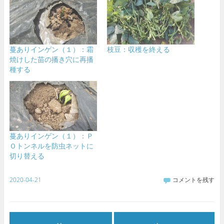
蔓ありインゲン（１）：霜
枝豆：収穫を終える
焼けした苗の播き穴に再播
種する
蔓ありインゲン（１）：Ｐ
Ｏトンネルを防虫ネットに
切り替える
2020-04-21
コメントを残す