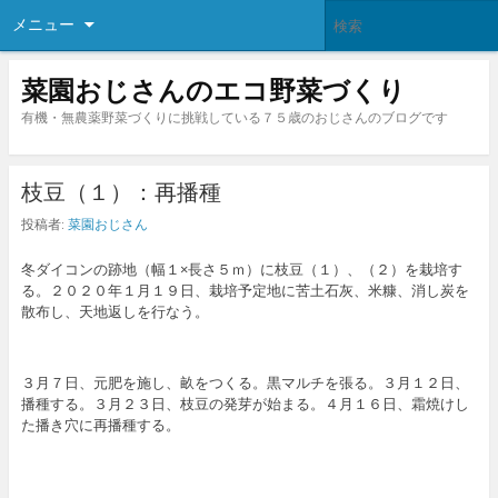
メニュー
菜園おじさんのエコ野菜づくり
有機・無農薬野菜づくりに挑戦している７５歳のおじさんのブログです
枝豆（１）：再播種
投稿者:
菜園おじさん
冬ダイコンの跡地（幅１×長さ５ｍ）に枝豆（１）、（２）を栽培す
る。２０２０年１月１９日、栽培予定地に苦土石灰、米糠、消し炭を
散布し、天地返しを行なう。
３月７日、元肥を施し、畝をつくる。黒マルチを張る。３月１２日、
播種する。３月２３日、枝豆の発芽が始まる。４月１６日、霜焼けし
た播き穴に再播種する。