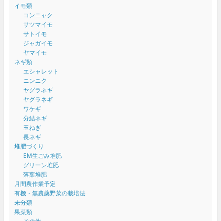
イモ類
コンニャク
サツマイモ
サトイモ
ジャガイモ
ヤマイモ
ネギ類
エシャレット
ニンニク
ヤグラネギ
ヤグラネギ
ワケギ
分結ネギ
玉ねぎ
長ネギ
堆肥づくり
EM生ごみ堆肥
グリーン堆肥
落葉堆肥
月間農作業予定
有機・無農薬野菜の栽培法
未分類
果菜類