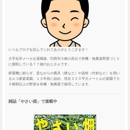
いつもブログを読んでくれてありがとうござます！
大手化学メーカを退職後、印西市小林の高台で有機・無農薬野菜づくり
に挑戦している７７歳のおじさんです。
耕運機に頼らず、昔ながらの農具（鍬など）や資材（竹材など）を用い
るエコ家庭菜園。１５年前に始め、現在３２０平方メートルの菜園で５
０種類以上の野菜を有機・無農薬で栽培しています。
雑誌「やさい畑」で連載中