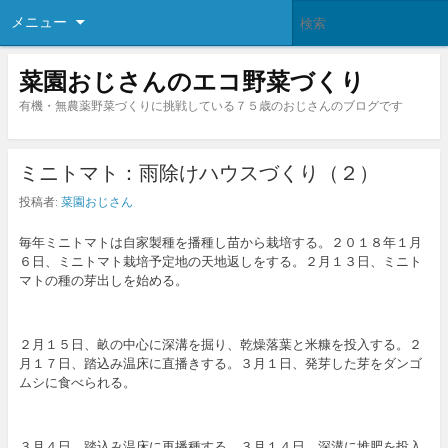
メニュー
菜園おじさんのエコ野菜づくり
有機・無農薬野菜づくりに挑戦している７５歳のおじさんのブログです
ミニトマト：雨除けハウスづくり（２）
投稿者:
菜園おじさん
毎年ミニトマトは自家製種を播種し苗から栽培する。２０１８年１月
６日、ミニトマト栽培予定地の天地返しをする。２月１３日、ミニト
マトの種の芽出しを始める。
２月１５日、畝の中心に深溝を掘り、乾燥落葉と米糠を投入する。２
月１７日、踏込み温床に直播きする。３月１日、発芽した芽をダンゴ
ムシに食べられる。
３月４日、踏込み温床に再播種する。３月１４日、深溝に堆肥を投入