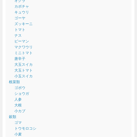
オクラ
カボチャ
キュウリ
ゴーヤ
ズッキーニ
トマト
ナス
ピーマン
マクワウリ
ミニトマト
唐辛子
大玉スイカ
大玉トマト
小玉スイカ
根菜類
ゴボウ
ショウガ
人参
大根
小カブ
穀類
ゴマ
トウモロコシ
小麦