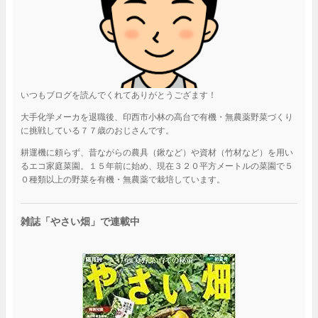
いつもブログを読んでくれてありがとうござます！
大手化学メーカを退職後、印西市小林の高台で有機・無農薬野菜づくり
に挑戦している７７歳のおじさんです。
耕運機に頼らず、昔ながらの農具（鍬など）や資材（竹材など）を用い
るエコ家庭菜園。１５年前に始め、現在３２０平方メートルの菜園で５
０種類以上の野菜を有機・無農薬で栽培しています。
雑誌「やさい畑」で連載中