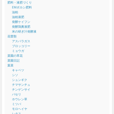
肥料・液肥づくり
EMボカシ肥料
油粕
油粕液肥
発酵ケイフン
発酵鶏糞液肥
米の研ぎ汁発酵液
花蕾類
アスパラガス
ブロッコリー
ミョウガ
菜園の草花
菜園日記
葉菜
キャベツ
シソ
シュンギク
チマサンチュ
チンゲンサイ
パセリ
ホウレン草
ミツバ
モロヘイヤ
レタス