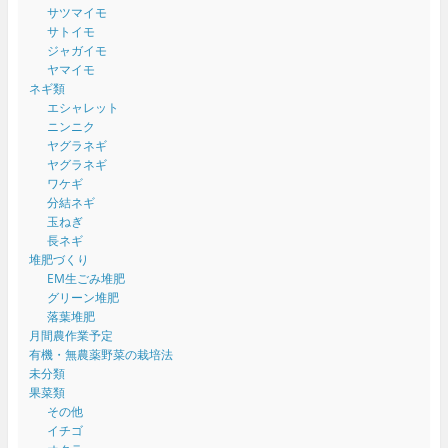
サツマイモ
サトイモ
ジャガイモ
ヤマイモ
ネギ類
エシャレット
ニンニク
ヤグラネギ
ヤグラネギ
ワケギ
分結ネギ
玉ねぎ
長ネギ
堆肥づくり
EM生ごみ堆肥
グリーン堆肥
落葉堆肥
月間農作業予定
有機・無農薬野菜の栽培法
未分類
果菜類
その他
イチゴ