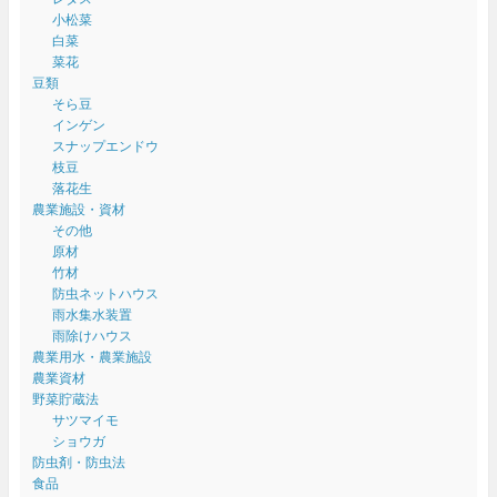
小松菜
白菜
菜花
豆類
そら豆
インゲン
スナップエンドウ
枝豆
落花生
農業施設・資材
その他
原材
竹材
防虫ネットハウス
雨水集水装置
雨除けハウス
農業用水・農業施設
農業資材
野菜貯蔵法
サツマイモ
ショウガ
防虫剤・防虫法
食品