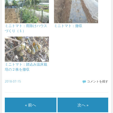
ミニトマト：雨除けハウス
ミニトマト：撤収
づくり（１）
ミニトマト：踏込み温床栽
培の２株を撤収
2018-07-15
コメントを残す
« 前へ
次へ »