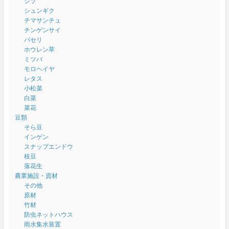
シソ
シュンギク
チマサンチュ
チンゲンサイ
パセリ
ホウレン草
ミツバ
モロヘイヤ
レタス
小松菜
白菜
菜花
豆類
そら豆
インゲン
スナップエンドウ
枝豆
落花生
農業施設・資材
その他
原材
竹材
防虫ネットハウス
雨水集水装置