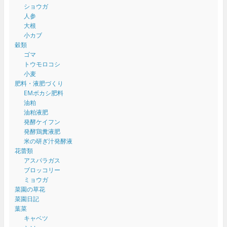
ショウガ
人参
大根
小カブ
穀類
ゴマ
トウモロコシ
小麦
肥料・液肥づくり
EMボカシ肥料
油粕
油粕液肥
発酵ケイフン
発酵鶏糞液肥
米の研ぎ汁発酵液
花蕾類
アスパラガス
ブロッコリー
ミョウガ
菜園の草花
菜園日記
葉菜
キャベツ