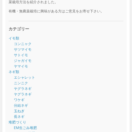
菜栽培方法を紹介されました。
有機・無農薬栽培に興味がある方はご意見をお寄せ下さい。
カテゴリー
イモ類
コンニャク
サツマイモ
サトイモ
ジャガイモ
ヤマイモ
ネギ類
エシャレット
ニンニク
ヤグラネギ
ヤグラネギ
ワケギ
分結ネギ
玉ねぎ
長ネギ
堆肥づくり
EM生ごみ堆肥