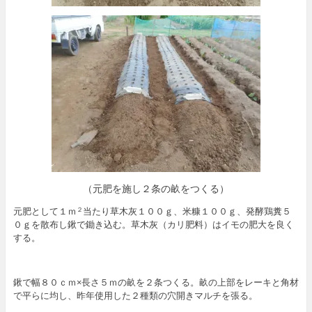
（元肥を施し２条の畝をつくる）
元肥として１ｍ
当たり草木灰１００ｇ、米糠１００ｇ、発酵鶏糞５
２
０ｇを散布し鍬で鋤き込む。草木灰（カリ肥料）はイモの肥大を良く
する。
鍬で幅８０ｃｍ×長さ５ｍの畝を２条つくる。畝の上部をレーキと角材
で平らに均し、昨年使用した２種類の穴開きマルチを張る。