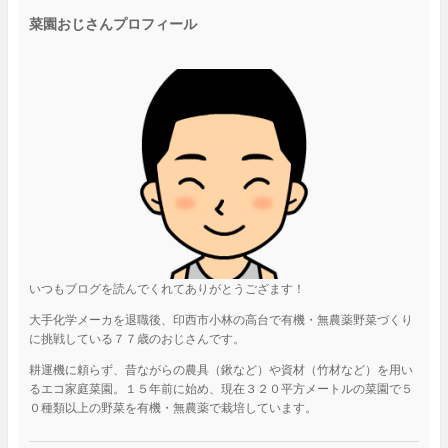
菜園おじさんプロフィール
いつもブログを読んでくれてありがとうござます！
大手化学メーカを退職後、印西市小林の高台で有機・無農薬野菜づくり
に挑戦している７７歳のおじさんです。
耕運機に頼らず、昔ながらの農具（鍬など）や資材（竹材など）を用い
るエコ家庭菜園。１５年前に始め、現在３２０平方メートルの菜園で５
０種類以上の野菜を有機・無農薬で栽培しています。