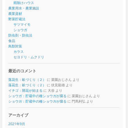
雨除けハウス
農業用水・農業施設
農業資材
野菜貯蔵法
サツマイモ
ショウガ
防虫剤・防虫法
食品
鳥獣対策
カラス
セヨドリ・ムクドリ
最近のコメント
落花生：畝づくり（２）
に
菜園おじさん
より
落花生：畝づくり（２）
に
伏見龍雄
より
イチゴ：開花が始まる
に
大谷
より
ショウガ：貯蔵中の種ショウガが腐る
に
菜園おじさん
より
ショウガ：貯蔵中の種ショウガが腐る
に
門馬利弘
より
アーカイブ
2021年9月