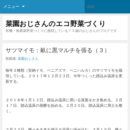
メニュー
菜園おじさんのエコ野菜づくり
有機・無農薬野菜づくりに挑戦している７５歳のおじさんのブログです
サツマイモ：畝に黒マルチを張る（３）
投稿者:
菜園おじさん
毎年３種類（安納イモ、ベニアズマ、ベニハルカ）のサツマイモを栽
培している。２０１７年１２月２３日、今年つくった踏込み温床を更
新する。
２０１８年１月１２日、踏込み温床に用いる落葉をかき集める。２月
１７日、踏込温床の発酵を始める。２月２０日、踏込温床に用土を敷
く。
２月２３日、種イモ８本を踏込み温床に伏せ込む。３月１５日、種イ