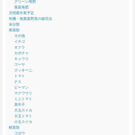
グリーン堆肥
落葉堆肥
月間農作業予定
有機・無農薬野菜の栽培法
未分類
果菜類
その他
イチゴ
オクラ
カボチャ
キュウリ
ゴーヤ
ズッキーニ
トマト
ナス
ピーマン
マクワウリ
ミニトマト
唐辛子
大玉スイカ
大玉トマト
小玉スイカ
根菜類
ゴボウ