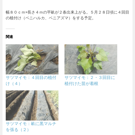
幅８０ｃｍ×長さ４ｍの平畝が２条出来上がる。５月２８日頃に４回目
の植付け（ベニハルカ、ベニアズマ）をする予定。
関連
サツマイモ：４回目の植付
サツマイモ：２・３回目に
け（４）
植付けた苗が着根
サツマイモ：畝に黒マルチ
を張る（２）