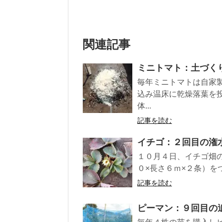
関連記事
ミニトマト：土づく
毎年ミニトマトは自家
込み温床に乾燥落葉を
体...
記事を読む
イチゴ：２回目の潅
１０月４日、イチゴ畑
０×長さ６ｍ×２条）を
記事を読む
ピーマン：９回目の