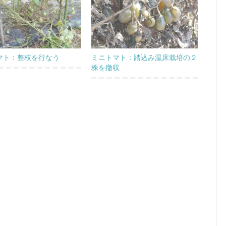
マト：整枝を行なう
ミニトマト：踏込み温床栽培の２
株を撤収