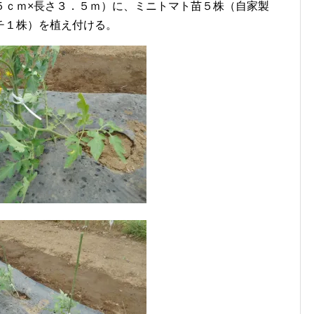
５ｃｍ×長さ３．５ｍ）に、ミニトマト苗５株（自家製
チ１株）を植え付ける。