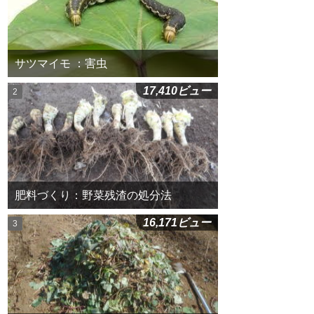
サツマイモ ：害虫
17,410ビュー
肥料づくり：野菜残渣の処分法
16,171ビュー