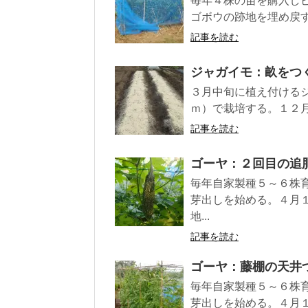
毎年４株の苗を購入し
ゴボウの跡地を埋め戻す
記事を読む
ジャガイモ：畝をつ
３月中旬に植え付けるジ
ｍ）で栽培する。１２月
記事を読む
ゴーヤ：２回目の追
毎年自家製種５～６株
芽出しを始める。４月
地...
記事を読む
ゴーヤ：藤棚の天井
毎年自家製種５～６株
芽出しを始める。４月