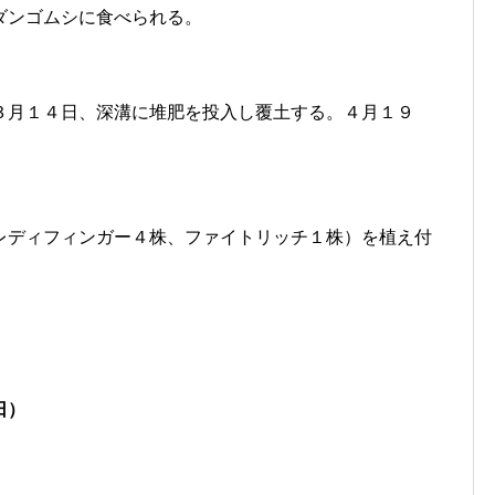
ダンゴムシに食べられる。
３月１４日、深溝に堆肥を投入し覆土する。４月１９
レディフィンガー４株、ファイトリッチ１株）を植え付
日
）