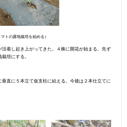
トマトの露地栽培を始める）
が活着し起き上がってきた。４株に開花が始まる。先ず
地栽培にする。
に垂直に５本立て仮支柱に結える。今後は２本仕立てに