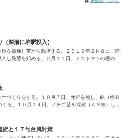
菜園おじさん
り（深溝に堆肥投入）
製種を播種し苗から栽培する。２０１９年２月８日、踏
投入し発酵を始める。２月１１日、ミニトマトの種の
水
の土づくりをする。１０月７日、元肥を施し、畝（幅８
つくる。１０月１４日、イチゴ苗を採種（４８株）し...
追肥と１７号台風対策