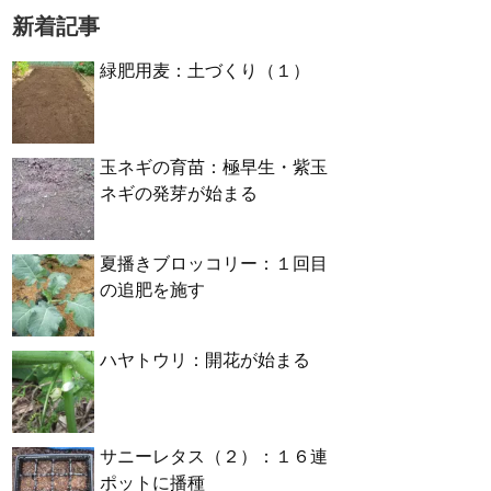
新着記事
緑肥用麦：土づくり（１）
玉ネギの育苗：極早生・紫玉
ネギの発芽が始まる
夏播きブロッコリー：１回目
の追肥を施す
ハヤトウリ：開花が始まる
サニーレタス（２）：１６連
ポットに播種