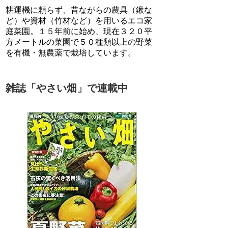
耕運機に頼らず、昔ながらの農具（鍬な
ど）や資材（竹材など）を用いるエコ家
庭菜園。１５年前に始め、現在３２０平
方メートルの菜園で５０種類以上の野菜
を有機・無農薬で栽培しています。
雑誌「やさい畑」で連載中