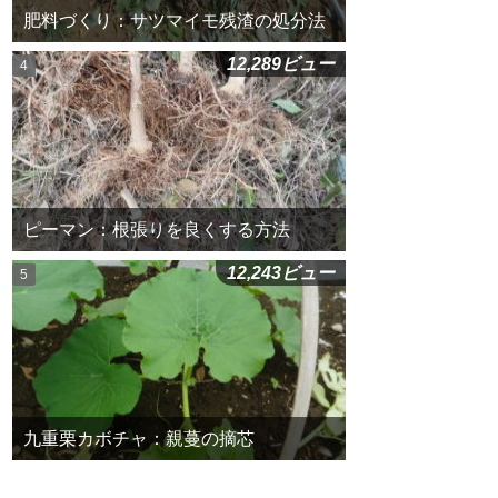
肥料づくり：サツマイモ残渣の処分法
12,289ビュー
ピーマン：根張りを良くする方法
12,243ビュー
九重栗カボチャ：親蔓の摘芯