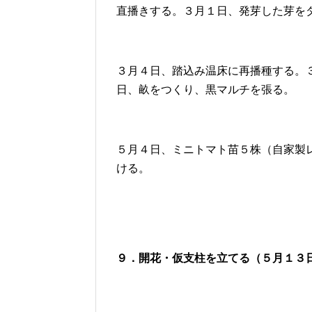
直播きする。３月１日、発芽した芽を
３月４日、踏込み温床に再播種する。
日、畝をつくり、黒マルチを張る。
５月４日、ミニトマト苗５株（自家製
ける。
９．開花・仮支柱を立てる（５
月１３