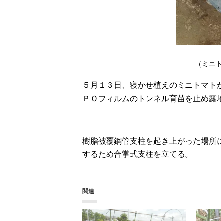
（ミニ
５月１３日、寝かせ植えのミニトマト
ＰＯフィルムのトンネル育苗を止め露
樹脂被覆鋼管支柱を起き上がった場所
するため合掌式支柱を立てる。
関連