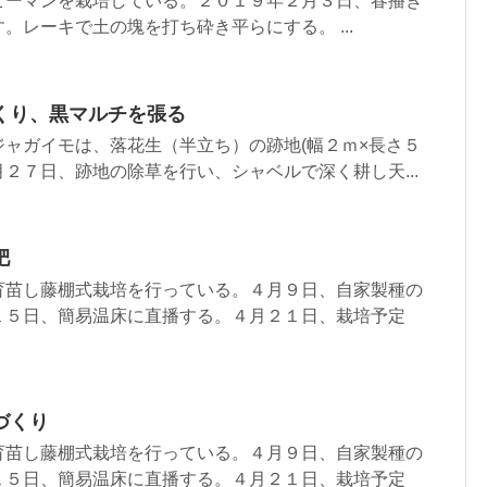
ピーマンを栽培している。２０１９年２月３日、春播き
。レーキで土の塊を打ち砕き平らにする。 ...
くり、黒マルチを張る
ャガイモは、落花生（半立ち）の跡地(幅２ｍ×長さ５
２７日、跡地の除草を行い、シャベルで深く耕し天...
肥
育苗し藤棚式栽培を行っている。４月９日、自家製種の
１５日、簡易温床に直播する。４月２１日、栽培予定
づくり
育苗し藤棚式栽培を行っている。４月９日、自家製種の
１５日、簡易温床に直播する。４月２１日、栽培予定