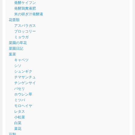
発酵ケイフン
発酵鶏糞液肥
米の研ぎ汁発酵液
花蕾類
アスパラガス
ブロッコリー
ミョウガ
菜園の草花
菜園日記
葉菜
キャベツ
シソ
シュンギク
チマサンチュ
チンゲンサイ
パセリ
ホウレン草
ミツバ
モロヘイヤ
レタス
小松菜
白菜
菜花
豆類