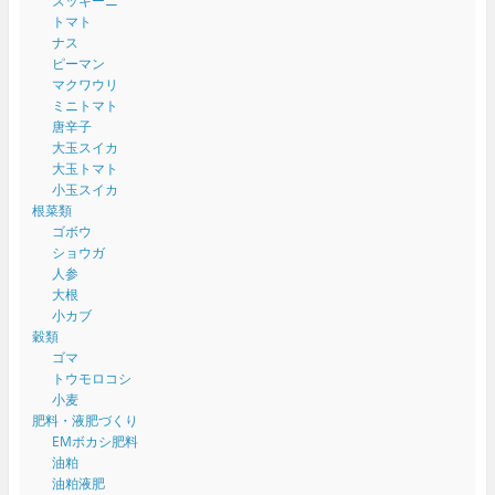
ズッキーニ
トマト
ナス
ピーマン
マクワウリ
ミニトマト
唐辛子
大玉スイカ
大玉トマト
小玉スイカ
根菜類
ゴボウ
ショウガ
人参
大根
小カブ
穀類
ゴマ
トウモロコシ
小麦
肥料・液肥づくり
EMボカシ肥料
油粕
油粕液肥