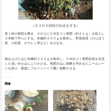
（Ｇ３の２回目の仕込をする）
箕１杯の籾殻を敷き、その上にＥＭ生ゴミ堆肥（約５ｋｇ）を投入し
３本鍬で平らにする。米糠約３００ｇを散布し、野菜残渣（のらぼう
菜、小松菜、ホウレン草など）をのせる。
積み上げた山に米糠約３００ｇを散布し、ＥＭ生ゴミ堆肥容器を水洗
した洗い水を山にふりかける。堆肥の山に発酵を早めるビニールシー
トを掛け、最後にブルーシートで覆い発酵させる。
関連