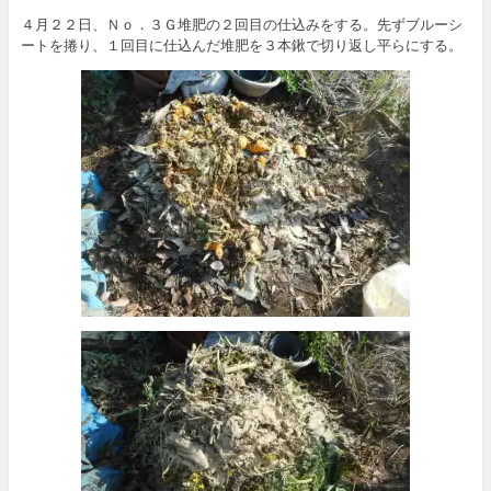
４月２２日、Ｎｏ．３Ｇ堆肥の２回目の仕込みをする。先ずブルーシ
ートを捲り、１回目に仕込んだ堆肥を３本鍬で切り返し平らにする。