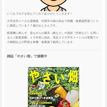
いつもブログを読んでくれてありがとうござます！
大手化学メーカを退職後、印西市小林の高台で有機・無農薬野菜づくり
に挑戦している７７歳のおじさんです。
耕運機に頼らず、昔ながらの農具（鍬など）や資材（竹材など）を用い
るエコ家庭菜園。１５年前に始め、現在３２０平方メートルの菜園で５
０種類以上の野菜を有機・無農薬で栽培しています。
雑誌「やさい畑」で連載中