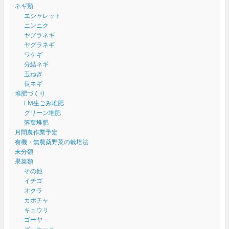
ネギ類
エシャレット
ニンニク
ヤグラネギ
ヤグラネギ
ワケギ
分結ネギ
玉ねぎ
長ネギ
堆肥づくり
EM生ごみ堆肥
グリーン堆肥
落葉堆肥
月間農作業予定
有機・無農薬野菜の栽培法
未分類
果菜類
その他
イチゴ
オクラ
カボチャ
キュウリ
ゴーヤ